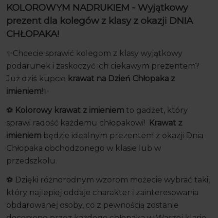
KOLOROWYM NADRUKIEM - Wyjątkowy
prezent dla kolegów z klasy z okazji DNIA
CHŁOPAKA!
✨Chcecie sprawić kolegom z klasy wyjątkowy
podarunek i zaskoczyć ich ciekawym prezentem?
Już dziś kupcie
krawat na Dzień Chłopaka z
imieniem!
✨
⚽️
Kolorowy krawat z imieniem
to gadżet, który
sprawi radość każdemu chłopakowi!
Krawat z
imieniem
będzie idealnym prezentem z okazji Dnia
Chłopaka obchodzonego w klasie lub w
przedszkolu.
⚽️ Dzięki różnorodnym wzorom możecie wybrać taki,
który najlepiej oddaje charakter i zainteresowania
obdarowanej osoby, co z pewnością zostanie
docenione przez każdego chłopaka w Waszej klasie.