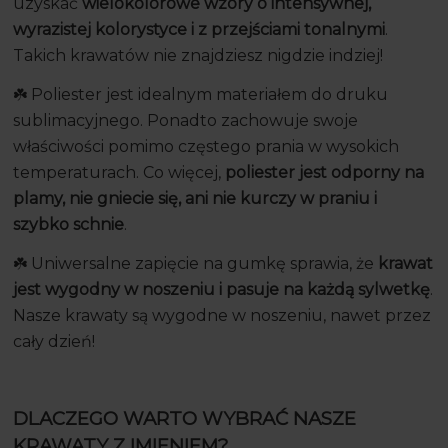
uzyskać
wielokolorowe wzory o intensywnej,
wyrazistej kolorystyce i z przejściami tonalnymi
.
Takich krawatów nie znajdziesz nigdzie indziej!
☘️ Poliester jest idealnym materiałem do druku
sublimacyjnego. Ponadto zachowuje swoje
właściwości pomimo częstego prania w wysokich
temperaturach. Co więcej,
poliester jest odporny na
plamy, nie gniecie się, ani nie kurczy w praniu i
szybko schnie
.
☘️ Uniwersalne zapięcie na gumkę sprawia, że
krawat
jest wygodny w noszeniu i pasuje na każdą sylwetkę
.
Nasze krawaty są wygodne w noszeniu, nawet przez
cały dzień!
DLACZEGO WARTO WYBRAĆ NASZE
KRAWATY Z IMIENIEM?