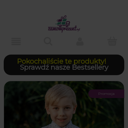
Pokochaliście te produkty!
Sprawdź nasze Bestsellery
Promocja