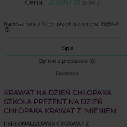
25,90 zł
Cena:
35,90 zł
to aby Twój gotowy produkt był jedyny
w swoim rodzaju.
Najniższa cena z 30 dni przed tą promocją:
25,90 zł
Jeżeli produkt jest sprzedawany krócej
niż 30 dni, wyświetlana jest najniższa
cena od momentu, kiedy produkt
Opis
pojawił się w sprzedaży.
Opinie o produkcie (0)
Dostawa
KRAWAT NA DZIEŃ CHŁOPAKA
SZKOŁA PREZENT NA DZIEŃ
CHŁOPAKA KRAWAT Z IMIENIEM
PERSONALIZOWANY KRAWAT Z