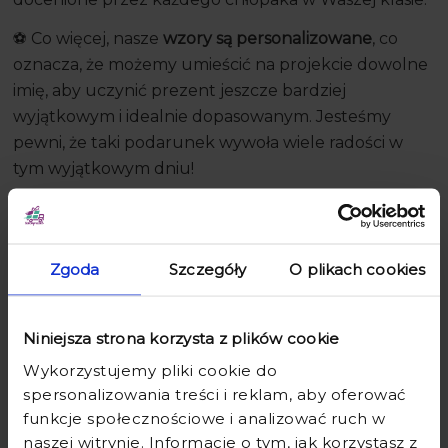
⚽️ Co więcej, nasze
wzory są personalizowane
, co
oznacza, że możemy umieścić na projekcie dowolne
imię, aby uczynić prezent jeszcze bardziej
wyjątkowym i idealnie dopasowanym. Jesteśmy
pewni, że taki podarunek wywoła wiele radości w
tym wyjątkowym dniu!
KRAWAT NA DZIEŃ CHŁOPAKA –
Zgoda
Szczegóły
O plikach cookies
SPECYFIKACJA
⚾️
Materiał
– poliester 110 g/m3,
Niniejsza strona korzysta z plików cookie
⚾️
Zapięcie
– wygodne zapięcie na gumkę
Wykorzystujemy pliki cookie do
⚾️
Rozmiar
– uniwersalny
spersonalizowania treści i reklam, aby oferować
funkcje społecznościowe i analizować ruch w
⚾️
Wymiary
:
naszej witrynie. Informacje o tym, jak korzystasz z