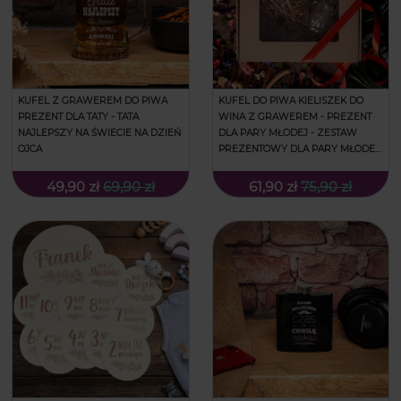
KUFEL Z GRAWEREM DO PIWA
KUFEL DO PIWA KIELISZEK DO
PREZENT DLA TATY - TATA
WINA Z GRAWEREM - PREZENT
NAJLEPSZY NA ŚWIECIE NA DZIEŃ
DLA PARY MŁODEJ - ZESTAW
OJCA
PREZENTOWY DLA PARY MŁODEJ
- PREZENT NA ŚLUB - GOŁĄBKI I
IMIONA
49,90 zł
69,90 zł
61,90 zł
75,90 zł