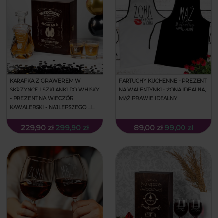
KARAFKA Z GRAWEREM W
FARTUCHY KUCHENNE - PREZENT
SKRZYNCE I SZKLANKI DO WHISKY
NA WALENTYNKI - ŻONA IDEALNA,
- PREZENT NA WIECZÓR
MĄŻ PRAWIE IDEALNY
KAWALERSKI - NAJLEPSZEGO ...I
PO CHŁOPIE - ŁAMANA
229,90 zł
299,90 zł
89,00 zł
99,00 zł