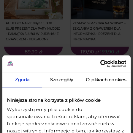
PUDEŁKO NA PIENIĄDZE BOX
ZESTAW SKRZYNKA NA WHISKY +
ŚLUB PREZENT DLA PARY MŁODEJ
SZKLANKA Z GRAWEREM DLA
- PAMIĄTKA ŚLUBU W PUDEŁKU Z
INFORMATYKA - PREZENT DLA
GRAWEREM - HEKSAGONY
INFORMATYKA
89,90 zł
119,90 zł
159,90 zł
Zgoda
Szczegóły
O plikach cookies
Niniejsza strona korzysta z plików cookie
Wykorzystujemy pliki cookie do
spersonalizowania treści i reklam, aby oferować
funkcje społecznościowe i analizować ruch w
PUDEŁKO NA PIENIĄDZE NA
KARAFKA NA WHISKY W
naszej witrynie. Informacje o tym, jak korzystasz z
ROCZNICĘ - PAMIĄTKA ROCZNICY
SKRZYNCE Z GRAWEREM -