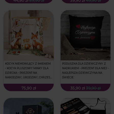
44,90 zł
59,90 zł
39,90 zł
49,90 zł
KOCYK NIEMOWLĘCY Z IMIENIEM
PODUSZKA DLA DZIEWCZYNY Z
- KOCYK PLUSZOWY MINKY DLA
NADRUKIEM - PREZENT DLA NIEJ -
DZIECKA - PREZENT NA
NAJLEPSZA DZIEWCZYNA NA
NARODZINY, URODZINY, CHRZEST
ŚWIECIE
DLA DZIECKA - LEŚNE ZWIERZETA
75,90 zł
35,90 zł
39,90 zł