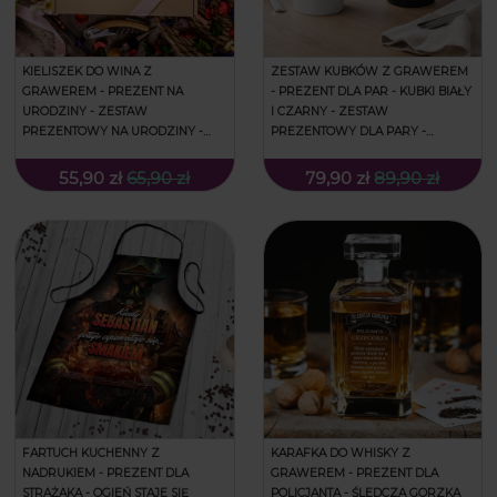
KIELISZEK DO WINA Z
ZESTAW KUBKÓW Z GRAWEREM
GRAWEREM - PREZENT NA
- PREZENT DLA PAR - KUBKI BIAŁY
URODZINY - ZESTAW
I CZARNY - ZESTAW
PREZENTOWY NA URODZINY -
PREZENTOWY DLA PARY -
KIELISZEK + LUSTERKO
PREZENT NA WALENTYNKI -
BAMBUSOWE + MYJKA DO KĄPIELI
WYBIERAM KAWĘ
55,90 zł
65,90 zł
79,90 zł
89,90 zł
- TRUNEK BOSKIEJ SOLENIZANTKI
FARTUCH KUCHENNY Z
KARAFKA DO WHISKY Z
NADRUKIEM - PREZENT DLA
GRAWEREM - PREZENT DLA
STRAŻAKA - OGIEŃ STAJE SIĘ
POLICJANTA - ŚLEDCZA GORZKA