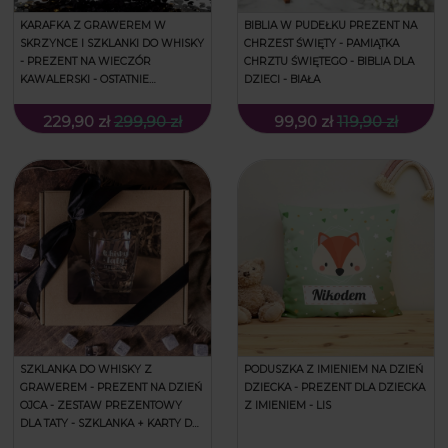
KARAFKA Z GRAWEREM W
BIBLIA W PUDEŁKU PREZENT NA
SKRZYNCE I SZKLANKI DO WHISKY
CHRZEST ŚWIĘTY - PAMIĄTKA
- PREZENT NA WIECZÓR
CHRZTU ŚWIĘTEGO - BIBLIA DLA
KAWALERSKI - OSTATNIE
DZIECI - BIAŁA
POŻEGNANIE - ŁAMANA
229,90 zł
299,90 zł
99,90 zł
119,90 zł
SZKLANKA DO WHISKY Z
PODUSZKA Z IMIENIEM NA DZIEŃ
GRAWEREM - PREZENT NA DZIEŃ
DZIECKA - PREZENT DLA DZIECKA
OJCA - ZESTAW PREZENTOWY
Z IMIENIEM - LIS
DLA TATY - SZKLANKA + KARTY DO
GRY + KOSTKI CHŁODZĄCE -