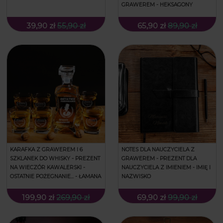
GRAWEREM - HEKSAGONY
39,90 zł
55,90 zł
65,90 zł
89,90 zł
KARAFKA Z GRAWEREM I 6
NOTES DLA NAUCZYCIELA Z
SZKLANEK DO WHISKY - PREZENT
GRAWEREM - PREZENT DLA
NA WIECZÓR KAWALERSKI -
NAUCZYCIELA Z IMIENIEM - IMIĘ I
OSTATNIE POŻEGNANIE... - ŁAMANA
NAZWISKO
199,90 zł
269,90 zł
69,90 zł
99,90 zł