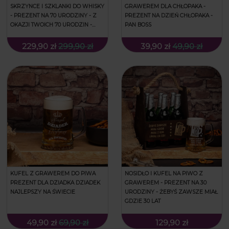
SKRZYNCE I SZKLANKI DO WHISKY
GRAWEREM DLA CHŁOPAKA -
- PREZENT NA 70 URODZINY - Z
PREZENT NA DZIEŃ CHŁOPAKA -
OKAZJI TWOICH 70 URODZIN -
PAN BOSS
ŁAMANA
229,90 zł
299,90 zł
39,90 zł
49,90 zł
KUFEL Z GRAWEREM DO PIWA
NOSIDŁO I KUFEL NA PIWO Z
PREZENT DLA DZIADKA DZIADEK
GRAWEREM - PREZENT NA 30
NAJLEPSZY NA ŚWIECIE
URODZINY - ŻEBYŚ ZAWSZE MIAŁ
GDZIE 30 LAT
49,90 zł
69,90 zł
129,90 zł