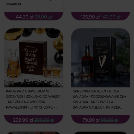
SMAKIEM
44,90 zł
59,90 zł
125,90 zł
149,90 zł
KARAFKA Z GRAWEREM W
SKRZYNKA NA ALKOHOL DLA
SKRZYNCE I SZKLANKI DO WHISKY
ŚWIADKA - PODZIĘKOWANIE DLA
- PREZENT NA WIECZÓR
ŚWIADKA - PREZENT DLA
KAWALERSKI - ...I PO CHŁOPIE -
ŚWIADKA NA ŚLUB - ŚWIADEK
ŁAMANA
ZDARZENIA - CZARNA
229,90 zł
299,90 zł
79,90 zł
99,90 zł