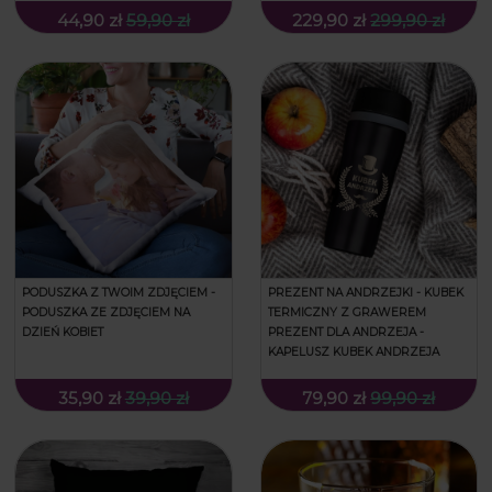
44,90 zł
59,90 zł
229,90 zł
299,90 zł
PODUSZKA Z TWOIM ZDJĘCIEM -
PREZENT NA ANDRZEJKI - KUBEK
PODUSZKA ZE ZDJĘCIEM NA
TERMICZNY Z GRAWEREM
DZIEŃ KOBIET
PREZENT DLA ANDRZEJA -
KAPELUSZ KUBEK ANDRZEJA
35,90 zł
39,90 zł
79,90 zł
99,90 zł