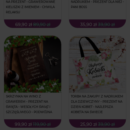
NA PREZENT - GRAWEROWANE
NADRUKIEM - PREZENT DLA NIEJ -
KIELISZKI Z IMIENIEM - CHWILA
PANI BOSS
RELAKSU
69,90 zł
89,90 zł
35,90 zł
39,90 zł
SKRZYNKA NA WINO Z
TORBA NA ZAKUPY Z NADRUKIEM
GRAWEREM - PREZENT NA
DLA DZIEWCZYNY - PREZENT NA
ŚWIĘTA - WESOŁYCH ŚWIĄT I
DZIEŃ KOBIET - NAJLEPSZA
SZCZĘŚLIWEGO - PODWÓJNA
KOBIETA NA ŚWIECIE
99,90 zł
119,90 zł
25,90 zł
39,90 zł