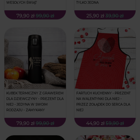
WESOŁYCH ŚWIĄT
TYLKO JEDNA
79,90 zł
99,90 zł
25,90 zł
39,90 zł
KUBEK TERMICZNY Z GRAWEREM
FARTUCH KUCHENNY - PREZENT
DLA DZIEWCZYNY - PREZENT DLA
NA WALENTYNKI DLA NIEJ -
NIEJ - JEDYNA W SWOIM
PRZEZ ŻOŁĄDEK DO SERCA DLA
RODZAJU - ZAMYKANY
NIEJ
79,90 zł
99,90 zł
44,90 zł
59,90 zł