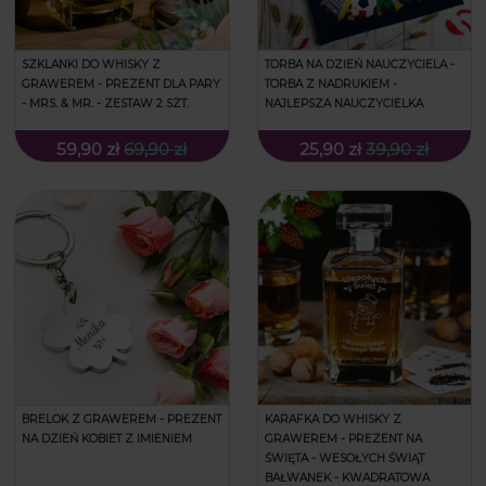
SZKLANKI DO WHISKY Z
TORBA NA DZIEŃ NAUCZYCIELA -
GRAWEREM - PREZENT DLA PARY
TORBA Z NADRUKIEM -
- MRS. & MR. - ZESTAW 2 SZT.
NAJLEPSZA NAUCZYCIELKA
59,90 zł
69,90 zł
25,90 zł
39,90 zł
KARAFKA DO WHISKY Z
BRELOK Z GRAWEREM - PREZENT
GRAWEREM - PREZENT NA
NA DZIEŃ KOBIET Z IMIENIEM
ŚWIĘTA - WESOŁYCH ŚWIĄT
BAŁWANEK - KWADRATOWA