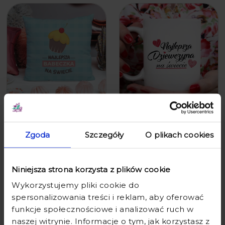
PODUSZKA DLA DZIEWCZYNY Z
KUBEK NA DZIEŃ KOBIET
NADRUKIEM - ŚMIESZNA
NAJLEPSZA DZIEWCZYNA NA
PODUSZKA NA PREZENT -
ŚWIECIE
Zgoda
Szczegóły
O plikach cookies
NAJLEPSZA BABECZKA NA
ŚWIECIE
35,90 zł
39,90 zł
25,90 zł
39,90 zł
Niniejsza strona korzysta z plików cookie
Wykorzystujemy pliki cookie do
spersonalizowania treści i reklam, aby oferować
funkcje społecznościowe i analizować ruch w
naszej witrynie. Informacje o tym, jak korzystasz z