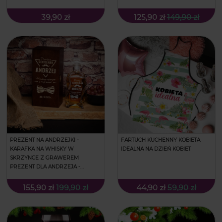
39,90 zł
125,90 zł
149,90 zł
PREZENT NA ANDRZEJKI -
FARTUCH KUCHENNY KOBIETA
KARAFKA NA WHISKY W
IDEALNA NA DZIEŃ KOBIET
SKRZYNCE Z GRAWEREM
PREZENT DLA ANDRZEJA -
PRAWDZIWY GENTELMAN
ANDRZEJ
155,90 zł
199,90 zł
44,90 zł
59,90 zł