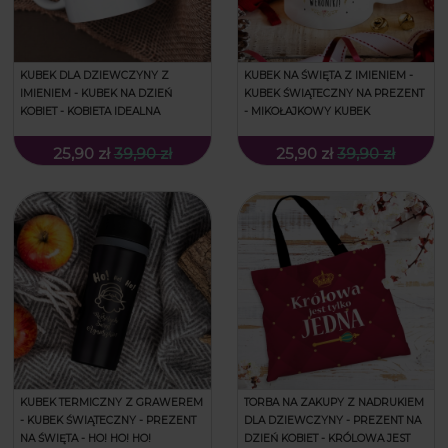
KUBEK DLA DZIEWCZYNY Z
KUBEK NA ŚWIĘTA Z IMIENIEM -
IMIENIEM - KUBEK NA DZIEŃ
KUBEK ŚWIĄTECZNY NA PREZENT
KOBIET - KOBIETA IDEALNA
- MIKOŁAJKOWY KUBEK
25,90 zł
39,90 zł
25,90 zł
39,90 zł
KUBEK TERMICZNY Z GRAWEREM
TORBA NA ZAKUPY Z NADRUKIEM
- KUBEK ŚWIĄTECZNY - PREZENT
DLA DZIEWCZYNY - PREZENT NA
NA ŚWIĘTA - HO! HO! HO!
DZIEŃ KOBIET - KRÓLOWA JEST