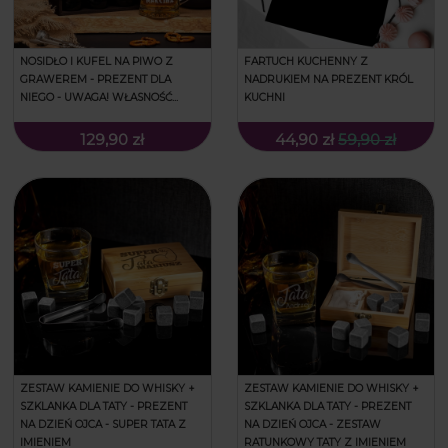
NOSIDŁO I KUFEL NA PIWO Z
FARTUCH KUCHENNY Z
GRAWEREM - PREZENT DLA
NADRUKIEM NA PREZENT KRÓL
NIEGO - UWAGA! WŁASNOŚĆ...
KUCHNI
129,90 zł
44,90 zł
59,90 zł
ZESTAW KAMIENIE DO WHISKY +
ZESTAW KAMIENIE DO WHISKY +
SZKLANKA DLA TATY - PREZENT
SZKLANKA DLA TATY - PREZENT
NA DZIEŃ OJCA - SUPER TATA Z
NA DZIEŃ OJCA - ZESTAW
IMIENIEM
RATUNKOWY TATY Z IMIENIEM