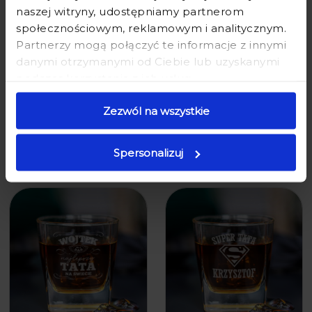
naszej witryny, udostępniamy partnerom
społecznościowym, reklamowym i analitycznym.
Partnerzy mogą połączyć te informacje z innymi
danymi otrzymanymi od Ciebie lub uzyskanymi
podczas korzystania z ich usług.
SZKLANKA DO WHISKY Z
SZKLANKA DO WHISKY Z
GRAWEREM DLA TATY - PREZENT
GRAWEREM DLA TATY - PREZENT
Zezwól na wszystkie
NA DZIEŃ OJCA Z IMIENIEM -
NA DZIEŃ OJCA Z IMIENIEM -
KRÓL RODU TATA
NAJLEPSZY TATA
Spersonalizuj
29,90 zł
49,90 zł
29,90 zł
49,90 zł