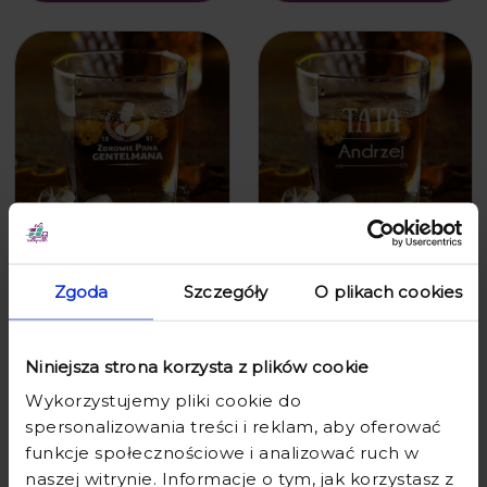
SZKLANKA DO WHISKY Z
SZKLANKA DO WHISKY Z
GRAWEREM - PREZENT NA
GRAWEREM DLA TATY - PREZENT
Zgoda
Szczegóły
O plikach cookies
URODZINY Z IMIENIEM -
NA DZIEŃ OJCA Z IMIENIEM - TATA
ZDROWIE PANA GENTELMANA
STRZAŁKI
29,90 zł
49,90 zł
29,90 zł
49,90 zł
Niniejsza strona korzysta z plików cookie
Wykorzystujemy pliki cookie do
spersonalizowania treści i reklam, aby oferować
funkcje społecznościowe i analizować ruch w
naszej witrynie. Informacje o tym, jak korzystasz z