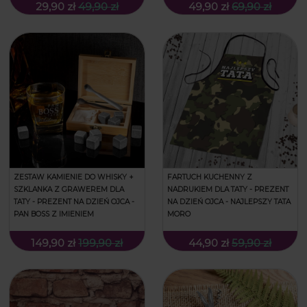
29,90 zł
49,90 zł
49,90 zł
69,90 zł
ZESTAW KAMIENIE DO WHISKY +
FARTUCH KUCHENNY Z
SZKLANKA Z GRAWEREM DLA
NADRUKIEM DLA TATY - PREZENT
TATY - PREZENT NA DZIEŃ OJCA -
NA DZIEŃ OJCA - NAJLEPSZY TATA
PAN BOSS Z IMIENIEM
MORO
149,90 zł
199,90 zł
44,90 zł
59,90 zł