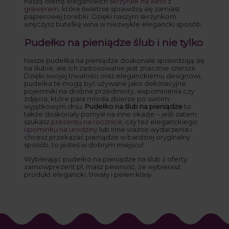
naszą ofertę eleganckich
skrzynek na wino z
grawerem,
które świetnie sprawdzą się zamiast
papierowej torebki. Dzięki naszym skrzynkom
wręczysz butelkę wina w niezwykle elegancki sposób.
Pudełko na pieniądze ślub i nie tylko
Nasze pudełka na pieniądze doskonale sprawdzają się
na ślubie, ale ich zastosowanie jest znacznie szersze.
Dzięki swojej trwałości oraz eleganckiemu designowi,
pudełka te mogą być używane jako dekoracyjne
pojemniki na drobne przedmioty, wspomnienia czy
zdjęcia, które para młoda zbierze po swoim
wyjątkowym dniu.
Pudełko na ślub na pieniądze
to
także doskonały pomysł na inne okazje – jeśli zatem
szukasz
prezentu na rocznice
, czy też eleganckiego
upominku na urodziny
lub inne ważne wydarzenia i
chcesz przekazać pieniądze w bardziej oryginalny
sposób, to jesteś w dobrym miejscu!
Wybierając pudełko na pieniądze na ślub z oferty
zamowprezent.pl, masz pewność, że wybierasz
produkt elegancki, trwały i pełen klasy.