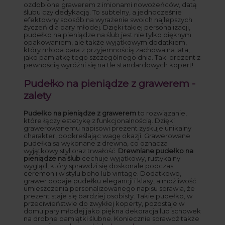
ozdobione grawerem z imionami nowożeńców, datą
ślubu czy dedykacją. To subtelny, a jednocześnie
efektowny sposób na wyrażenie swoich najlepszych
życzeń dla pary młodej. Dzięki takiej personalizacji,
pudełko na pieniądze na ślub jest nie tylko pięknym
opakowaniem, ale także wyjątkowym dodatkiem,
który młoda para z przyjemnością zachowa na lata,
jako pamiątkę tego szczególnego dnia. Taki prezent z
pewnością wyróżni się na tle standardowych kopert!
Pudełko na pieniądze z grawerem -
zalety
Pudełko na pieniądze z grawerem
to rozwiązanie,
które łączy estetykę z funkcjonalnością. Dzięki
grawerowanemu napisowi prezent zyskuje unikalny
charakter, podkreślając wagę okazji. Grawerowane
pudełka są wykonane z drewna, co oznacza
wyjątkowy styl oraz trwałość.
Drewniane pudełko na
pieniądze na ślub
cechuje wyjątkowy, rustykalny
wygląd, który sprawdzi się doskonale podczas
ceremonii w stylu boho lub vintage. Dodatkowo,
grawer dodaje pudełku elegancji i klasy, a możliwość
umieszczenia personalizowanego napisu sprawia, że
prezent staje się bardziej osobisty. Takie pudełko, w
przeciwieństwie do zwykłej koperty, pozostaje w
domu pary młodej jako piękna dekoracja lub schowek
na drobne pamiątki ślubne. Koniecznie sprawdź także