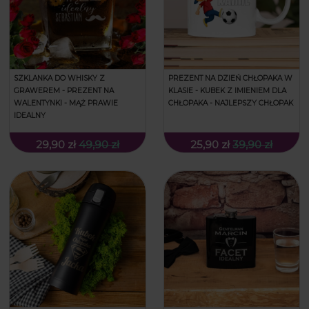
SZKLANKA DO WHISKY Z
PREZENT NA DZIEŃ CHŁOPAKA W
GRAWEREM - PREZENT NA
KLASIE - KUBEK Z IMIENIEM DLA
WALENTYNKI - MĄŻ PRAWIE
CHŁOPAKA - NAJLEPSZY CHŁOPAK
IDEALNY
29,90 zł
49,90 zł
25,90 zł
39,90 zł