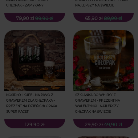
CHŁOPAK - ZAMYKANY
NAJLEPSZY NA ŚWIECIE
79,90 zł
99,90 zł
65,90 zł
89,90 zł
NOSIDŁO I KUFEL NA PIWO Z
SZKLANKA DO WHISKY Z
GRAWEREM DLA CHŁOPAKA -
GRAWEREM - PREZENT NA
PREZENT NA DZIEŃ CHŁOPAKA -
WALENTYNKI - NAJLEPSZY
SUPER FACET
CHŁOPAK NA ŚWIECIE
129,90 zł
29,90 zł
49,90 zł