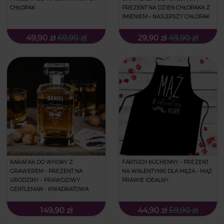
CHŁOPAK
PREZENT NA DZIEŃ CHŁOPAKA Z
IMIENIEM - NAJLEPSZY CHŁOPAK
49,90 zł
69,90 zł
29,90 zł
49,90 zł
KARAFKA DO WHISKY Z
FARTUCH KUCHENNY - PREZENT
GRAWEREM - PREZENT NA
NA WALENTYNKI DLA MĘŻA - MĄŻ
URODZINY - PRAWDZIWY
PRAWIE IDEALNY
GENTLEMAN - KWADRATOWA
149,90 zł
44,90 zł
59,90 zł