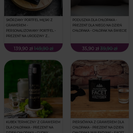
SKÓRZANY PORTFEL MĘSKI Z
PODUSZKA DLA CHŁOPAKA -
GRAWEREM -
PREZENT DLA NIEGO NA DZIEŃ
PERSONALIZOWANY PORTFEL -
CHŁOPAKA - CHŁOPAK NA ŚWIECIE
PREZENT NA URODZINY Z
IMIENIEM - UWAGA WŁASNOŚĆ
139,90 zł
149,90 zł
35,90 zł
39,90 zł
KUBEK TERMICZNY Z GRAWEREM
PIERSIÓWKA Z GRAWEREM DLA
DLA CHŁOPAKA - PREZENT NA
CHŁOPAKA - PREZENT NA DZIEŃ
DZIEŃ CHŁOPAKA - CUDNY
CHŁOPAKA WALENTYNKI - FACET