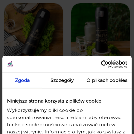
KUBEK TERMICZNY Z GRAWEREM
KUBEK TERMICZNY Z GRAWEREM
DLA CHŁOPAKA - PREZENT NA
DLA CHŁOPAKA - PREZENT NA
DZIEŃ CHŁOPAKA - NAJLEPSZY
DZIEŃ CHŁOPAKA - WŁASNOŚĆ
Zgoda
Szczegóły
O plikach cookies
CHŁOPAK NA ŚWIECIE -
NAJFAJNIEJSZEGO FACETA -
ZAMYKANY
ZAMYKANY
79,90 zł
99,90 zł
79,90 zł
99,90 zł
Niniejsza strona korzysta z plików cookie
Wykorzystujemy pliki cookie do
spersonalizowania treści i reklam, aby oferować
funkcje społecznościowe i analizować ruch w
naszej witrynie. Informacje o tym, jak korzystasz z