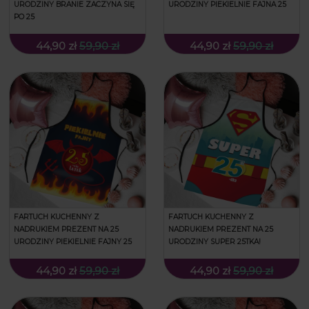
URODZINY BRANIE ZACZYNA SIĘ
URODZINY PIEKIELNIE FAJNA 25
PO 25
44,90 zł
59,90 zł
44,90 zł
59,90 zł
FARTUCH KUCHENNY Z
FARTUCH KUCHENNY Z
NADRUKIEM PREZENT NA 25
NADRUKIEM PREZENT NA 25
URODZINY PIEKIELNIE FAJNY 25
URODZINY SUPER 25TKA!
44,90 zł
59,90 zł
44,90 zł
59,90 zł