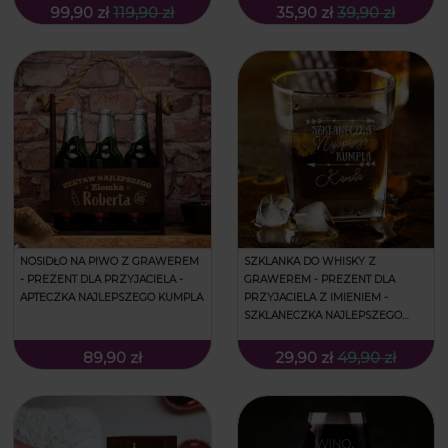
99,90 zł
119,90 zł
35,90 zł
39,90 zł
NOSIDŁO NA PIWO Z GRAWEREM
SZKLANKA DO WHISKY Z
- PREZENT DLA PRZYJACIELA -
GRAWEREM - PREZENT DLA
APTECZKA NAJLEPSZEGO KUMPLA
PRZYJACIELA Z IMIENIEM -
SZKLANECZKA NAJLEPSZEGO
KUMPLA
89,90 zł
29,90 zł
49,90 zł