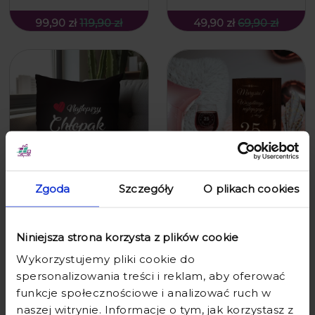
99,90 zł
119,90 zł
49,90 zł
69,90 zł
Zgoda
Szczegóły
O plikach cookies
PODUSZKA DLA CHŁOPAKA -
KIELISZEK DO WINA W SKRZYNCE
PREZENT DLA NIEGO NA DZIEŃ
Z GRAWEREM - PREZENT NA 25
CHŁOPAKA - CHŁOPAK NA ŚWIECIE
URODZINY - WSZYSTKIEGO
Niniejsza strona korzysta z plików cookie
NAJLEPSZEGO Z OKAZJI 25
URODZIN!
Wykorzystujemy pliki cookie do
35,90 zł
39,90 zł
79,90 zł
99,90 zł
spersonalizowania treści i reklam, aby oferować
funkcje społecznościowe i analizować ruch w
naszej witrynie. Informacje o tym, jak korzystasz z