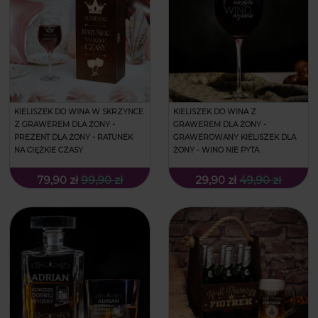
KIELISZEK DO WINA W SKRZYNCE
KIELISZEK DO WINA Z
Z GRAWEREM DLA ŻONY -
GRAWEREM DLA ŻONY -
PREZENT DLA ŻONY - RATUNEK
GRAWEROWANY KIELISZEK DLA
NA CIĘŻKIE CZASY
ŻONY - WINO NIE PYTA
79,90 zł
99,90 zł
29,90 zł
49,90 zł