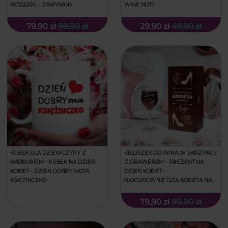
RODZAJU - ZAMYKANY
WINE NOT?
79,90 zł
99,90 zł
29,90 zł
49,90 zł
KUBEK DLA DZIEWCZYNY Z
KIELISZEK DO WINA W SKRZYNCE
NADRUKIEM - KUBEK NA DZIEŃ
Z GRAWEREM - PREZENT NA
KOBIET - DZIEŃ DOBRY MOJA
DZIEŃ KOBIET -
KSIĘŻNICZKO
NAJCUDOWNIEJSZA KOBIETA NA
ŚWIECIE
79,90 zł
99,90 zł