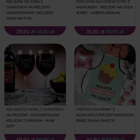
KIELISZEK DO WINA Z
PODUSZKA DLA DZIEWCZYNY Z
GRAWEREM NA PREZENT -
NADRUKIEM - PREZENT NA DZIEŃ
GRAWEROWANY KIELISZEK -
KOBIET - KOBIETA IDEALNA
WINO NIE PYTA
29,90 zł
49,90 zł
35,90 zł
39,90 zł
KIELISZKI DO WINA Z GRAWEREM
FARTUCH KUCHENNY Z
NA PREZENT - GRAWEROWANE
NADRUKIEM PREZENT NAJLEPSZA
KIELISZKI Z IMIENIEM - WINE
BABECZKA NA ŚWIECIE
NOT?
69,90 zł
89,90 zł
44,90 zł
59,90 zł