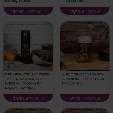
KORONĄ - ŁAMANA
CHWILA RELAKSU
199,90 zł
269,90 zł
29,90 zł
49,90 zł
KUBEK TERMICZNY Z GRAWEREM
KUFEL Z GRAWEREM DO PIWA
- PREZENT NA URODZINY Z
PREZENT NA URODZINY 100 LAT
IMIENIEM - URODZONY BY
ŻYCIA 200 PICIA
RZĄDZIĆ - ZAMYKANY
79,90 zł
99,90 zł
49,90 zł
69,90 zł