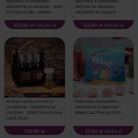
SKRZYNCE Z GRAWEREM -
SKRZYNCE Z GRAWEREM -
PREZENT NA 25 URODZINY - WIEK
PREZENT NA URODZINY -
TO TYLKO LICZBA - ŁAMANA
URODZONY BY RZĄDZIĆ -
ŁAMANA
229,90 zł
299,90 zł
155,90 zł
199,90 zł
NOSIDŁO I KUFEL NA PIWO Z
PODUSZKA URODZINOWA -
GRAWEREM - PREZENT NA 25
PREZENT NA 25 URODZINY -
URODZINY - ŻEBYŚ ZAWSZE MIAŁ
BRANIE ZACZYNA SIĘ PO 25
GDZIE 25 LAT
129,90 zł
35,90 zł
39,90 zł