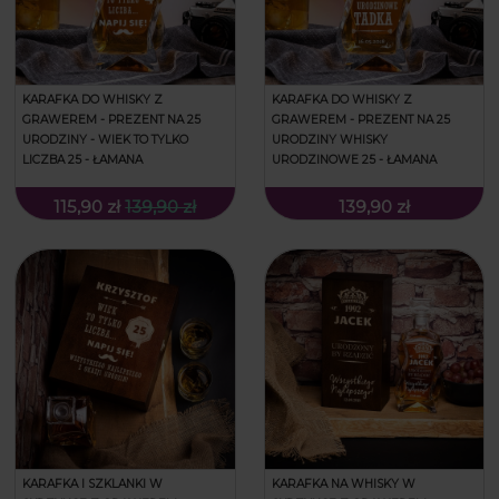
KARAFKA DO WHISKY Z
KARAFKA DO WHISKY Z
GRAWEREM - PREZENT NA 25
GRAWEREM - PREZENT NA 25
URODZINY - WIEK TO TYLKO
URODZINY WHISKY
LICZBA 25 - ŁAMANA
URODZINOWE 25 - ŁAMANA
115,90 zł
139,90 zł
139,90 zł
KARAFKA I SZKLANKI W
KARAFKA NA WHISKY W