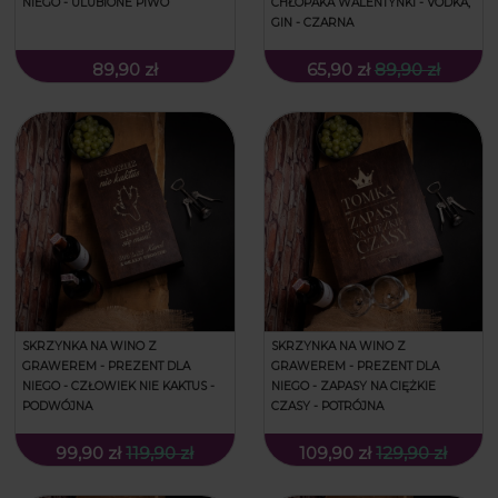
NIEGO - ULUBIONE PIWO
CHŁOPAKA WALENTYNKI - VODKA,
GIN - CZARNA
89,90 zł
65,90 zł
89,90 zł
SKRZYNKA NA WINO Z
SKRZYNKA NA WINO Z
GRAWEREM - PREZENT DLA
GRAWEREM - PREZENT DLA
NIEGO - CZŁOWIEK NIE KAKTUS -
NIEGO - ZAPASY NA CIĘŻKIE
PODWÓJNA
CZASY - POTRÓJNA
99,90 zł
119,90 zł
109,90 zł
129,90 zł