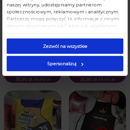
naszej witryny, udostępniamy partnerom
społecznościowym, reklamowym i analitycznym.
Partnerzy mogą połączyć te informacje z innymi
danymi otrzymanymi od Ciebie lub uzyskanymi
podczas korzystania z ich usług.
Zezwól na wszystkie
PODUSZKA URODZINOWA DLA
PODUSZKA URODZINOWA DLA
NIEGO - PREZENT NA 25
NIEJ - PREZENT NA 25 URODZINY -
URODZINY - TAK DOBRZE MOŻNA
PIEKIELNIE FAJNA 25TKA
Spersonalizuj
WYGLĄDAĆ
35,90 zł
39,90 zł
35,90 zł
39,90 zł