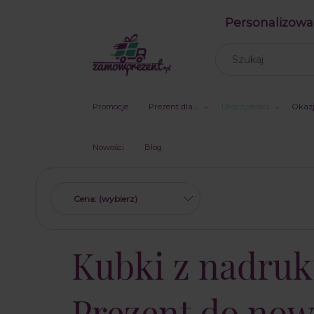
Personalizowa
Promocje
Prezent dla…
Uroczystości
Okaz
Nowości
Blog
Cena: (wybierz)
Kubki z nadruk
Prezent do no