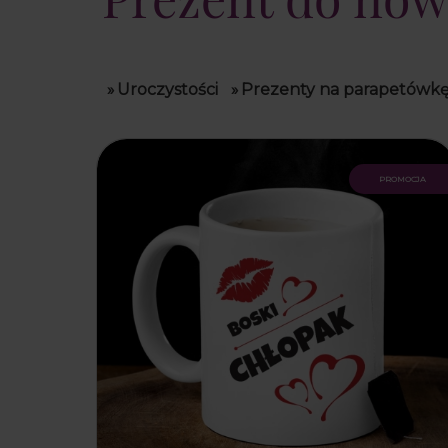
»
Uroczystości
»
Prezenty na parapetówk
promocja