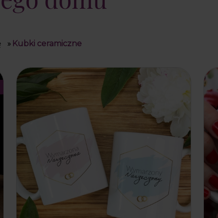
ę
»
Kubki ceramiczne