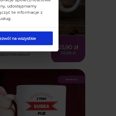
ryny, udostępniamy
zyć te informacje z
usług.
ezwól na wszystkie
KUBEK DLA CHŁOPAKA Z
NADRUKIEM - KUBEK NA
25,90 zł
DZIEŃ CHŁOPAKA -
39,90 zł
MĘŻCZYZNA IDEALNY
promocja