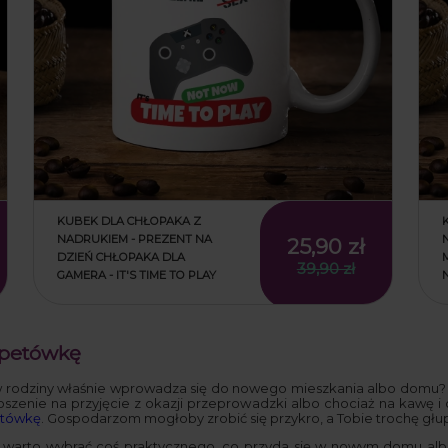
KUBEK DLA CHŁOPAKA Z
NADRUKIEM - PREZENT NA
25,90 zł
DZIEŃ CHŁOPAKA DLA
39,90 zł
GAMERA - IT'S TIME TO PLAY
apetówkę
 rodziny właśnie wprowadza się do nowego mieszkania albo domu? 
oszenie na przyjęcie z okazji przeprowadzki albo chociaż na kawę i 
etówkę
. Gospodarzom mogłoby zrobić się przykro, a Tobie trochę głup
warto wybrać coś praktycznego, co przyda się w nowym domu albo 