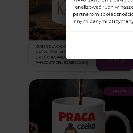
i analizować ruch w nasze
partnerom społecznościo
innymi danymi otrzymanym
KUBEK DLA CHŁOPAKA Z
NADRUKIEM - KUBEK NA
25,90 zł
DZIEŃ CHŁOPAKA - A TERAZ
39,90 zł
PANICZ STRZELI SOBIE KAWKĘ
promocja