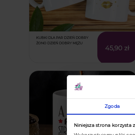
KUBKI DLA PAR DZIEŃ DOBRY
ŻONO DZIEŃ DOBRY MĘŻU
45,90 zł
promocja
Zgoda
Niniejsza strona korzysta 
Wykorzystujemy pliki coo