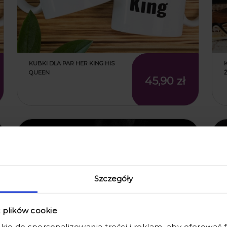
KUBKI DLA PAR HER KING HIS
QUEEN
45,90 zł
promocja
Szczegóły
z plików cookie
kie do spersonalizowania treści i reklam, aby oferować