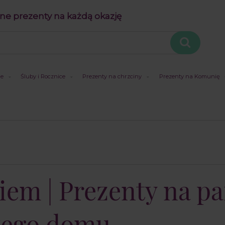
ne prezenty na każdą okazję
je
Śluby i Rocznice
Prezenty na chrzciny
Prezenty na Komunię
iem | Prezenty na pa
wego domu