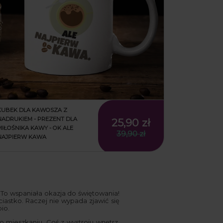
KUBEK DLA KAWOSZA Z
NADRUKIEM - PREZENT DLA
25,90 zł
MIŁOŚNIKA KAWY - OK ALE
39,90 zł
NAJPIERW KAWA
To wspaniała okazja do świętowania!
ciastko. Raczej nie wypada zjawić się
io.
mieszkaniu. Coś z wystroju wnętrz,