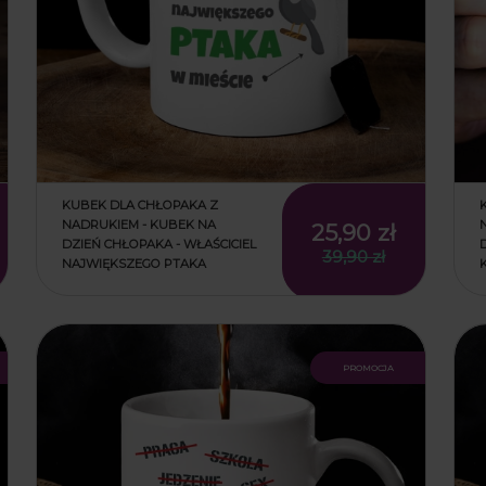
KUBEK DLA CHŁOPAKA Z
NADRUKIEM - KUBEK NA
25,90 zł
DZIEŃ CHŁOPAKA - WŁAŚCICIEL
39,90 zł
NAJWIĘKSZEGO PTAKA
promocja