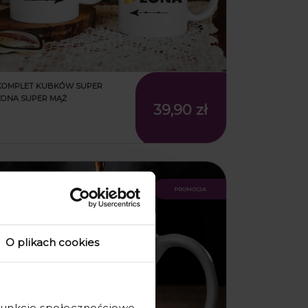
KOMPLET KUBKÓW SUPER
ŻONA SUPER MĄŻ
39,90 zł
promocja
O plikach cookies
 funkcje społecznościowe