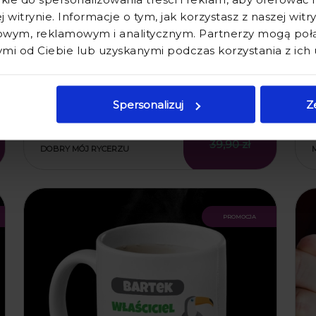
j witrynie. Informacje o tym, jak korzystasz z naszej wit
wym, reklamowym i analitycznym. Partnerzy mogą połąc
i od Ciebie lub uzyskanymi podczas korzystania z ich 
Spersonalizuj
Z
KUBEK DLA CHŁOPAKA Z
NADRUKIEM - KUBEK NA
25,90 zł
DZIEŃ CHŁOPAKA - DZIEŃ
39,90 zł
DOBRY MÓJ RYCERZU
promocja