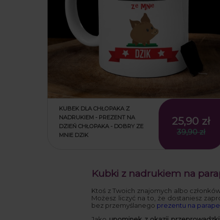
KUBEK DLA CHŁOPAKA Z
NADRUKIEM - PREZENT NA
25,90 zł
DZIEŃ CHŁOPAKA - DOBRY ZE
39,90 zł
MNIE DZIK
Kubki z nadrukiem na par
Ktoś z Twoich znajomych albo członków
Możesz liczyć na to, że dostaniesz zapr
bez przemyślanego
prezentu na parap
Jako
upominek z okazji przeprowadzki