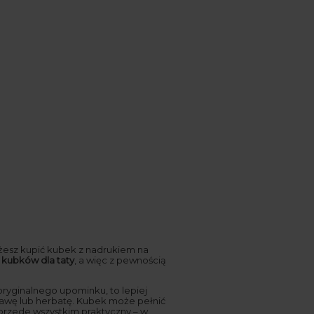
ożesz kupić kubek z nadrukiem na
ę
kubków dla taty
, a więc z pewnością
 oryginalnego upominku, to lepiej
 kawę lub herbatę. Kubek może pełnić
przede wszystkim praktyczny – w