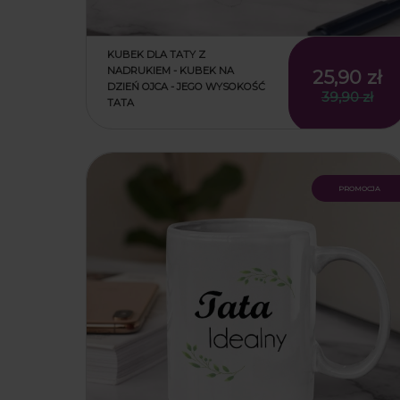
KUBEK DLA TATY Z
NADRUKIEM - KUBEK NA
25,90 zł
DZIEŃ OJCA - JEGO WYSOKOŚĆ
39,90 zł
TATA
promocja