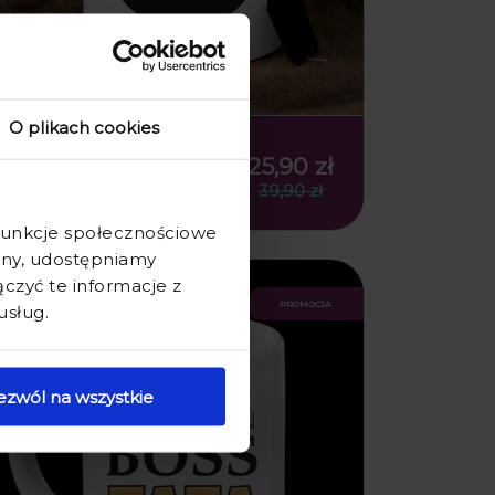
O plikach cookies
KUBEK DLA TATY Z
NADRUKIEM - KUBEK NA
25,90 zł
DZIEŃ OJCA - NAJLEPSZY TATA
39,90 zł
NA ŚWIECIE SERCE
 funkcje społecznościowe
ryny, udostępniamy
zyć te informacje z
promocja
usług.
ezwól na wszystkie