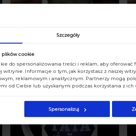
Szczegóły
KUBEK DLA TATY Z
NADRUKIEM - KUBEK NA
25,90 zł
DZIEŃ OJCA - NAJLEPSZY TATA
39,90 zł
z plików cookie
MORO
kie do spersonalizowania treści i reklam, aby oferować
j witrynie. Informacje o tym, jak korzystasz z naszej wit
wym, reklamowym i analitycznym. Partnerzy mogą połąc
promocja
i od Ciebie lub uzyskanymi podczas korzystania z ich 
Spersonalizuj
Z