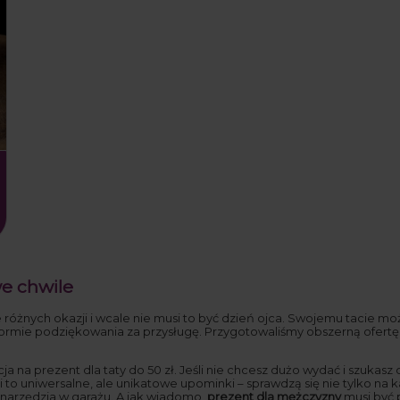
we chwile
różnych okazji i wcale nie musi to być dzień ojca. Swojemu tacie m
w formie podziękowania za przysługę. Przygotowaliśmy obszerną ofert
a na prezent dla taty do 50 zł. Jeśli nie chcesz dużo wydać i szukasz
i to uniwersalne, ale unikatowe upominki – sprawdzą się nie tylko na
 narzędzia w garażu. A jak wiadomo,
prezent dla mężczyzny
musi być 