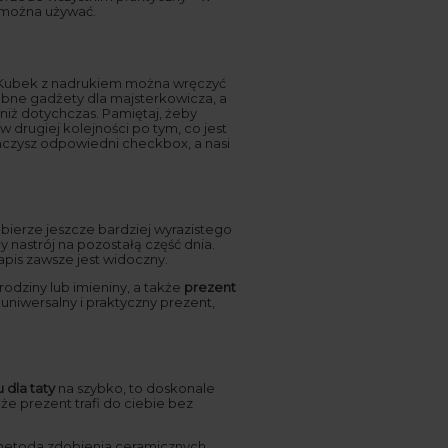
 można używać.
. Kubek z nadrukiem można wręczyć
bne gadżety dla majsterkowicza, a
iż dotychczas. Pamiętaj, żeby
rugiej kolejności po tym, co jest
znaczysz odpowiedni checkbox, a nasi
bierze jeszcze bardziej wyrazistego
nastrój na pozostałą część dnia.
apis zawsze jest widoczny.
rodziny lub imieniny, a także
prezent
 uniwersalny i praktyczny prezent,
 dla taty
na szybko, to doskonale
że prezent trafi do ciebie bez
a metoda zdobienia ceramicznych