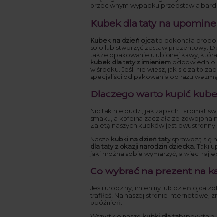
przeciwnym wypadku przedstawia bardzo
Kubek dla taty na upomine
Kubek na dzień ojca
to dokonała propoz
solo lub stworzyć zestaw prezentowy. 
także opakowanie ulubionej kawy, która
kubek dla taty z imieniem
odpowiednio z
w środku. Jeśli nie wiesz, jak się za to
specjaliści od pakowania od razu wezmą 
Dlaczego warto kupić kubek
Nic tak nie budzi, jak zapach i aromat 
smaku, a kofeina zadziała ze zdwojona
Zaletą naszych kubków jest dwustronny n
Nasze
kubki na dzień taty
sprawdzą się n
dla taty z okazji narodzin dziecka
. Taki 
jaki można sobie wymarzyć, a więc najl
Co wybrać na prezent na ka
Jeśli urodziny, imieniny lub dzień ojca zb
trafiłeś! Na naszej stronie internetowej
opóźnień.
Wszystkie nasze
kubki dla taty
powstają 