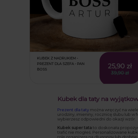
KUBEK Z NADRUKIEM -
PREZENT DLA SZEFA - PAN
25,90 zł
BOSS
39,90 zł
Kubek dla taty na wyjątko
Prezent dla taty
można wręczyć na wiele 
urodziny, imieniny, rocznicę ślubu lub 
wybierzesz odpowiedni do okazji wzór.
Kubek super tata
to doskonała propozycj
trafić nie mogłeś. Personalizowane kubk
rolę organizera na długopisy lub drobne