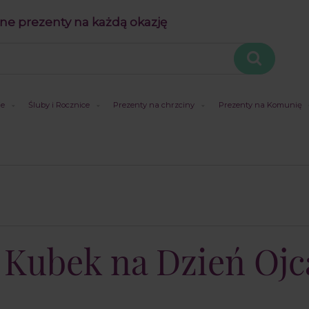
ne prezenty na każdą okazję
je
Śluby i Rocznice
Prezenty na chrzciny
Prezenty na Komunię
| Kubek na Dzień Ojc