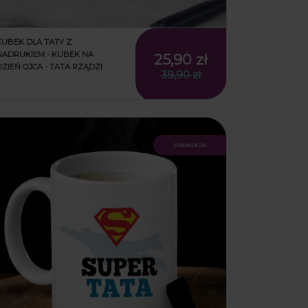
KUBEK DLA TATY Z
NADRUKIEM - KUBEK NA
25,90 zł
DZIEŃ OJCA - TATA RZĄDZI
39,90 zł
promocja