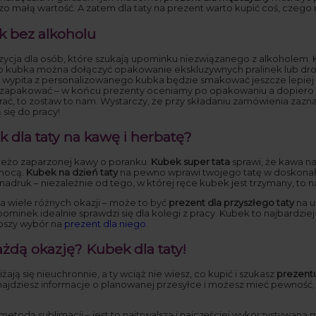
 małą wartość. A zatem dla taty na prezent warto kupić coś, czego
k bez alkoholu
ycja dla osób, które szukają upominku niezwiązanego z alkoholem
Do kubka można dołączyć opakowanie ekskluzywnych pralinek lub dro
 wypita z personalizowanego kubka będzie smakować jeszcze lepiej n
apakować – w końcu prezenty oceniamy po opakowaniu a dopiero w d
 zabrać, to zostaw to nam. Wystarczy, że przy składaniu zamówienia za
się do pracy!
 dla taty na kawę i herbatę?
świeżo zaparzonej kawy o poranku.
Kubek super tata
sprawi, że kawa na
 mocą.
Kubek na dzień taty
na pewno wprawi twojego tatę w doskonały 
adruk – niezależnie od tego, w której ręce kubek jest trzymany, to n
a wiele różnych okazji – może to być
prezent dla przyszłego taty
na u
upominek idealnie sprawdzi się dla kolegi z pracy. Kubek to najbardziej
epszy wybór na
prezent dla niego
.
żdą okazję? Kubek dla taty!
liżają się nieuchronnie, a ty wciąż nie wiesz, co kupić i szukasz
prezentu
 znajdziesz informacje o planowanej przesyłce i możesz mieć pewność, 
metodą sublimacji – jest to najtrwalsza i najczęściej wykorzystywan