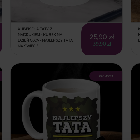
KUBEK DLA TATY Z
NADRUKIEM - KUBEK NA
25,90 zł
DZIEŃ OJCA - NAJLEPSZY TATA
39,90 zł
NA ŚWIECIE
promocja