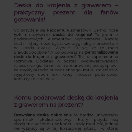
Deska do krojenia z grawerem –
praktyczny prezent dla fanów
gotowania!
Co przydaje się każdemu kucharzowi? Garnki, noże
łyżki i oczywiście
deska do krojenia
! To jeden z
podstawowych elementów wyposażenia każdej
kuchni, który może być także oryginalnym prezentem
na każdą okazję. Wydaje Ci się, że to mało
prawdopodobne? A co powiesz na
personalizowane
deski do krojenia z grawerem
? To już zupełnie inna
rozmowa. Dodatek w postaci wygrawerowanego
napisu oraz grafiki i imienia obdarowanej osoby sprawi,
że zwykły przedmiot codziennego użytku zmieni się w
wyjątkowy upominek, który możesz podarować,
komu tylko zechcesz!
Komu podarować deskę do krojenia
z grawerem na prezent?
Drewniana deska dokrojenia
to bardzo uniwersalny
upominek okolicznościowy, który przyda się
absolutnie każdemu. W końcu każdy musi jeść, jednak
nie wszyscy są w tej luksusowej sytuacji, w której