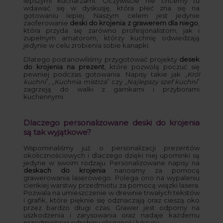
lepszymi kucharzami. Oczywiście nie chcemy tu
wdawać się w dyskusję, która płeć zna się na
gotowaniu lepiej. Naszym celem jest jedynie
zaoferowanie
deski do krojenia z grawerem dla niego
,
która przyda się zarówno profesjonalistom, jak i
zupełnym amatorom, którzy kuchnię odwiedzają
jedynie w celu zrobienia sobie kanapki.
Dlatego postanowiliśmy przygotować projekty
desek
do krojenia na prezent
, które pozwolą poczuć się
pewniej podczas gotowania. Napisy takie jak „
Król
kuchni
”, „
Kuchnia mistrza
” czy „
Najlepszy szef kuchni
”
zagrzeją do walki z garnkami i przyborami
kuchennymi.
Dlaczego personalizowane deski do krojenia
są tak wyjątkowe?
Wspominaliśmy już o personalizacji prezentów
okolicznościowych i dlaczego dzięki niej upominki są
jedyne w swoim rodzaju. Personalizowane napisy na
deskach do krojenia
nanosimy za pomocą
grawerowania laserowego. Polega ono na wypaleniu
cienkiej warstwy przedmiotu za pomocą wiązki lasera.
Pozwala na umieszczenie w drewnie trwałych tekstów
i grafik, które pięknie się odznaczają oraz cieszą oko
przez bardzo długi czas. Grawer jest odporny na
uszkodzenia i zarysowania oraz nadaje każdemu
przedmiotowi odrobiny elegancji i luksusu.