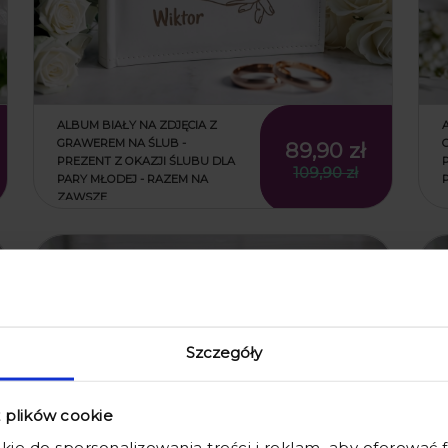
ALBUM BIAŁY NA ZDJĘCIA Z
GRAWEREM NA ŚLUB -
89,90 zł
PREZENT Z OKAZJI ŚLUBU DLA
109,90 zł
PARY MŁODEJ - RAZEM NA
ZAWSZE
promocja
Szczegóły
z plików cookie
kie do spersonalizowania treści i reklam, aby oferować