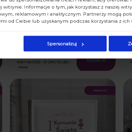
j witrynie. Informacje o tym, jak korzystasz z naszej wit
wym, reklamowym i analitycznym. Partnerzy mogą połąc
i od Ciebie lub uzyskanymi podczas korzystania z ich 
Spersonalizuj
Z
ALBUM BIAŁY NA ZDJĘCIA Z
GRAWEREM NA ŚLUB -
89,90 zł
PREZENT Z OKAZJI ŚLUBU DLA
109,90 zł
PARY MŁODEJ - W DNIU ŚLUBU
- PARA
promocja