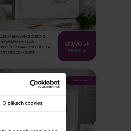
ALBUM BIAŁY NA ZDJĘCIA Z
GRAWEREM NA ŚLUB -
89,90 zł
PREZENT Z OKAZJI ŚLUBU DLA
109,90 zł
PARY MŁODEJ - SERCE
promocja
O plikach cookies
 funkcje społecznościowe