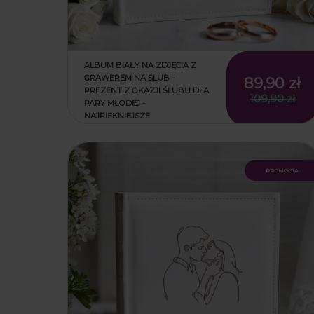
ALBUM BIAŁY NA ZDJĘCIA Z
GRAWEREM NA ŚLUB -
89,90 zł
PREZENT Z OKAZJI ŚLUBU DLA
109,90 zł
PARY MŁODEJ -
NAJPIĘKNIEJSZE
WSPOMNIENIA
promocja