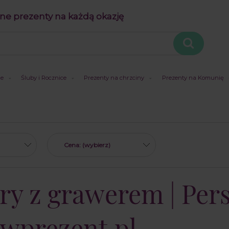
ne prezenty na każdą okazję
je
Śluby i Rocznice
Prezenty na chrzciny
Prezenty na Komunię
Cena: (wybierz)
óry z grawerem | Pe
wprezent.pl