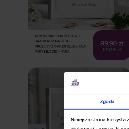
ALBUM BIAŁY NA ZDJĘCIA Z
GRAWEREM NA ŚLUB -
89,90 zł
PREZENT Z OKAZJI ŚLUBU DLA
109,90 zł
PARY MŁODEJ - PARA
promocja
Zgoda
Niniejsza strona korzysta 
Wykorzystujemy pliki coo