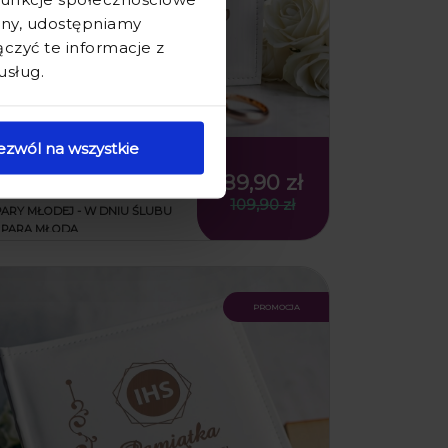
ryny, udostępniamy
zyć te informacje z
usług.
ezwól na wszystkie
ALBUM BIAŁY NA ZDJĘCIA Z
GRAWEREM NA ŚLUB -
89,90 zł
PREZENT Z OKAZJI ŚLUBU DLA
109,90 zł
PARY MŁODEJ - W DNIU ŚLUBU
- PARA MŁODA
promocja