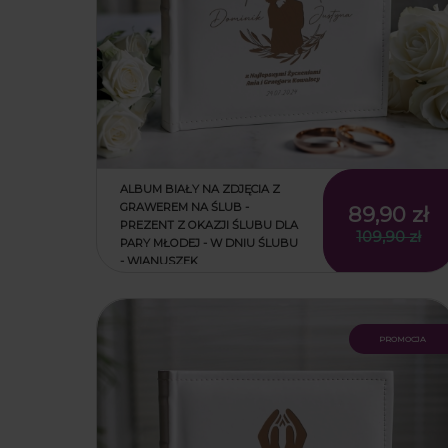
ALBUM BIAŁY NA ZDJĘCIA Z
GRAWEREM NA ŚLUB -
89,90 zł
PREZENT Z OKAZJI ŚLUBU DLA
109,90 zł
PARY MŁODEJ - W DNIU ŚLUBU
- WIANUSZEK
promocja