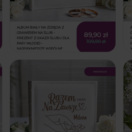
ALBUM BIAŁY NA ZDJĘCIA Z
GRAWEREM NA ŚLUB -
89,90 zł
PREZENT Z OKAZJI ŚLUBU DLA
109,90 zł
PARY MŁODEJ -
NAJPIĘKNIEJSZE WSPÓLNE
CHWILE
promocja