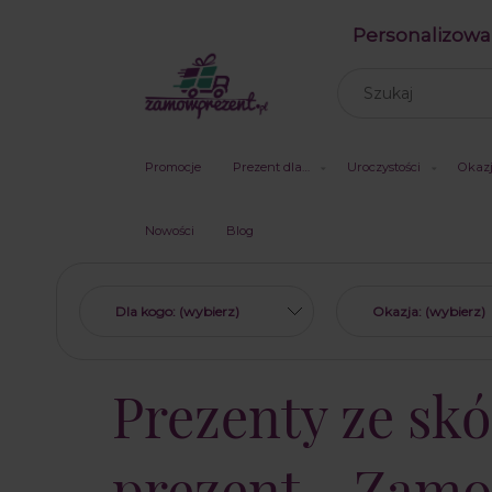
Personalizowa
Promocje
Prezent dla…
Uroczystości
Okaz
Nowości
Blog
Dla kogo: (wybierz)
Okazja: (wybierz)
Prezenty ze sk
prezent - Zamo