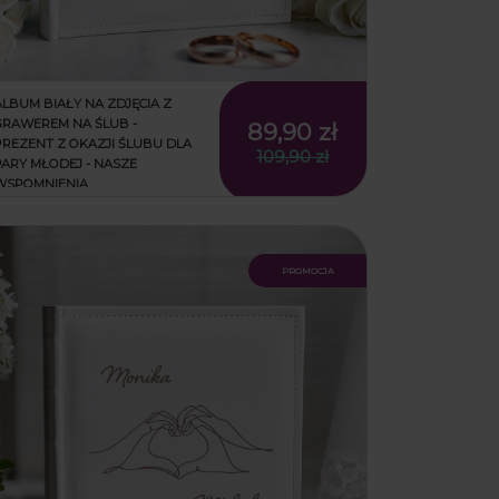
ALBUM BIAŁY NA ZDJĘCIA Z
GRAWEREM NA ŚLUB -
89,90 zł
PREZENT Z OKAZJI ŚLUBU DLA
109,90 zł
PARY MŁODEJ - NASZE
WSPOMNIENIA
promocja