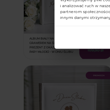
i analizować ruch w nasze
partnerom społecznościo
innymi danymi otrzymanym
ALBUM BIAŁY NA ZDJĘCIA Z
GRAWEREM NA ŚLUB -
89,90 zł
PREZENT Z OKAZJI ŚLUBU DLA
109,90 zł
PARY MŁODEJ - W DNIU ŚLUBU
promocja