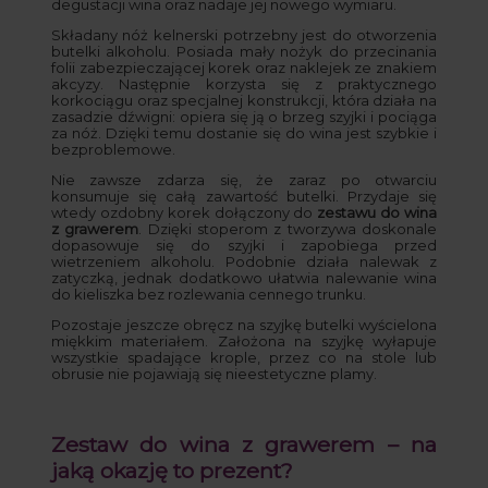
degustacji wina oraz nadaje jej nowego wymiaru.
Składany nóż kelnerski potrzebny jest do otworzenia
butelki alkoholu. Posiada mały nożyk do przecinania
folii zabezpieczającej korek oraz naklejek ze znakiem
akcyzy. Następnie korzysta się z praktycznego
korkociągu oraz specjalnej konstrukcji, która działa na
zasadzie dźwigni: opiera się ją o brzeg szyjki i pociąga
za nóż. Dzięki temu dostanie się do wina jest szybkie i
bezproblemowe.
Nie zawsze zdarza się, że zaraz po otwarciu
konsumuje się całą zawartość butelki. Przydaje się
wtedy ozdobny korek dołączony do
zestawu do wina
z grawerem
. Dzięki stoperom z tworzywa doskonale
dopasowuje się do szyjki i zapobiega przed
wietrzeniem alkoholu. Podobnie działa nalewak z
zatyczką, jednak dodatkowo ułatwia nalewanie wina
do kieliszka bez rozlewania cennego trunku.
Pozostaje jeszcze obręcz na szyjkę butelki wyścielona
miękkim materiałem. Założona na szyjkę wyłapuje
wszystkie spadające krople, przez co na stole lub
obrusie nie pojawiają się nieestetyczne plamy.
Zestaw do wina z grawerem – na
jaką okazję to prezent?