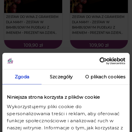
ZESTAW DO WINA Z GRAWEREM
ZESTAW DO WINA Z GRAWEREM
DLA MAMY - ZESTAW W
DLA MAMY - ZESTAW W
BAMBUSOWYM PUDEŁKU Z
BAMBUSOWYM PUDEŁKU Z
IMIENIEM - PREZENT NA DZIEŃ
IMIENIEM - PREZENT NA DZIEŃ
MATKI - LISTKI KOCHANEJ MAMIE
MATKI - NAJLEPSZA MAMA
109,90 zł
109,90 zł
Zgoda
Szczegóły
O plikach cookies
Niniejsza strona korzysta z plików cookie
Wykorzystujemy pliki cookie do
spersonalizowania treści i reklam, aby oferować
SKRZYNKA NA WINO ZESTAW Z
funkcje społecznościowe i analizować ruch w
AKCESORIAMI DO WINA NA
naszej witrynie. Informacje o tym, jak korzystasz z
PREZENT