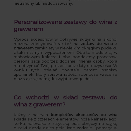
nietrafiony lub niedopasowany.
Personalizowane zestawy do wina z
grawerem
Oprócz akcesoriów w pokrywie skrzynki na alkohol
możesz zdecydować się też na
zestaw do wina z
grawerem
zamknięty w niewielkim okrągłym pudełku
z takim samym wyposażeniem. Oba te modele są w
mahoniowym kolorze i oba poddajemy procesowi
personalizacji poprzez dodanie imienia osoby, która
ma otrzymać Twój prezent oraz daty uroczystości. W
wyniku tych działań powstaje bardzo osobisty
upominek, który sprawia radość, robi duże wrażenie
oraz staje się pamiątka wyjątkowego dnia.
Co wchodzi w skład zestawu do
wina z grawerem?
Każdy z naszych
kompletów akcesoriów do wina
składa się z czterech elementów: noża kelnerskiego,
korka, nalewaka z zatyczką oraz obręczy na szyjkę
butelki. Każdy z nich pełni inne zadanie i pomaga w