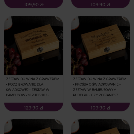
109,90 zł
109,90 zł
ZESTAW DO WINA Z GRAWEREM
ZESTAW DO WINA Z GRAWEREM
- PODZIĘKOWANIE DLA
- PROŚBA O ŚWIADKOWANIE -
ŚWIADKOWEJ - ZESTAW W
ZESTAW W BAMBUSOWYM
BAMBUSOWYM PUDEŁKU -
PUDEŁKU - CZY ZOSTANIESZ
NAJLEPSZA ŚWIADKOWA
MOJĄ ŚWIADKOWĄ?
129,90 zł
109,90 zł