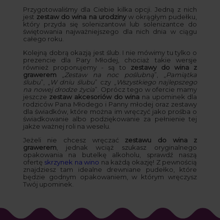
Przygotowaliśmy dla Ciebie kilka opcji. Jedną z nich
jest
zestaw do wina na urodziny
w okrągłym pudełku,
który przyda się solenizantowi lub solenizantce do
świętowania najważniejszego dla nich dnia w ciągu
całego roku.
Kolejną dobrą okazją jest ślub. I nie mówimy tu tylko o
prezencie dla Pary Młodej, chociaż takie wersje
również proponujemy - są to
zestawy do wina z
grawerem
„
Zestaw na noc poślubną
”, „
Pamiątka
ślubu
”, „
W dniu ślubu
” czy „
Wszystkiego najlepszego
na nowej drodze życia
”. Oprócz tego w ofercie mamy
jeszcze
zestaw akcesoriów do wina
na upominek dla
rodziców Pana Młodego i Panny młodej oraz zestawy
dla świadków, które można im wręczyć jako prośba o
świadkowanie albo podziękowanie za pełnienie tej
jakże ważnej roli na weselu.
Jeżeli nie chcesz wręczać
zestawu do wina z
grawerem
, jednak wciąż szukasz oryginalnego
opakowania na butelkę alkoholu, sprawdź naszą
ofertę
skrzynek na wino
na każdą okazję! Z pewnością
znajdziesz tam idealne drewniane pudełko, które
będzie godnym opakowaniem, w którym wręczysz
Twój upominek.