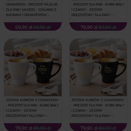
GRAWEREM - PREZENT NA ŚLUB
- PREZENT DLA PAR - KUBKI BIAŁY
DLA PARY MŁODEJ - SZKLANKI Z
I CZARNY - ZESTAW
IMIONAMI I ORNAMENTEM -
PREZENTOWY DLA PARY -
ZESTAW 2 SZT.
PREZENT NA WALENTYNKI -
BETTER TOGHETER
59,90 zł
69,90 zł
79,90 zł
89,90 zł
ZESTAW KUBKÓW Z GRAWEREM
ZESTAW KUBKÓW Z GRAWEREM
- PREZENT DLA PAR - KUBKI BIAŁY
- PREZENT DLA PAR - KUBKI BIAŁY
I CZARNY - ZESTAW
I CZARNY - ZESTAW
PREZENTOWY DLA PARY -
PREZENTOWY DLA PARY -
PREZENT NA WALENTYNKI -
PREZENT NA WALENTYNKI -
CHWILA RELAKSU
DOSKONALI
79,90 zł
89,90 zł
79,90 zł
89,90 zł