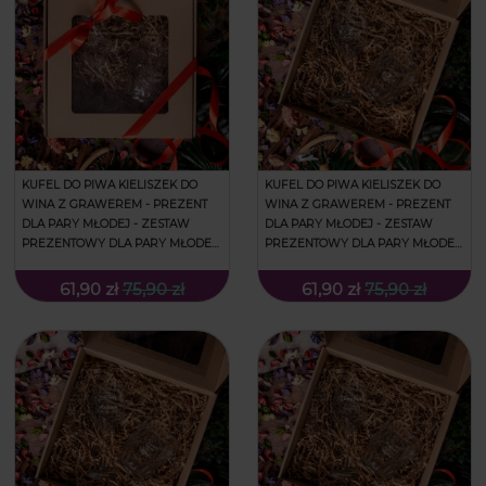
KUFEL DO PIWA KIELISZEK DO
KUFEL DO PIWA KIELISZEK DO
WINA Z GRAWEREM - PREZENT
WINA Z GRAWEREM - PREZENT
DLA PARY MŁODEJ - ZESTAW
DLA PARY MŁODEJ - ZESTAW
PREZENTOWY DLA PARY MŁODEJ
PREZENTOWY DLA PARY MŁODEJ
- PREZENT NA ŚLUB - LIŚCIE I IMIĘ
- PREZENT NA ŚLUB - OBRĄCZKI I
IMIONA
61,90 zł
75,90 zł
61,90 zł
75,90 zł