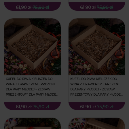
- PREZENT NA ŚLUB - IMIONA I
- PREZENT NA ŚLUB - KOKARDKI I
SERCA
IMIONA
61,90 zł
75,90 zł
61,90 zł
75,90 zł
KUFEL DO PIWA KIELISZEK DO
KUFEL DO PIWA KIELISZEK DO
WINA Z GRAWEREM - PREZENT
WINA Z GRAWEREM - PREZENT
DLA PARY MŁODEJ - ZESTAW
DLA PARY MŁODEJ - ZESTAW
PREZENTOWY DLA PARY MŁODEJ
PREZENTOWY DLA PARY MŁODEJ
- PREZENT NA ŚLUB - KWIATY I
- PREZENT NA ŚLUB - LISTKI,
IMIĘ
SERDUSZKA I IMIONA
61,90 zł
75,90 zł
61,90 zł
75,90 zł