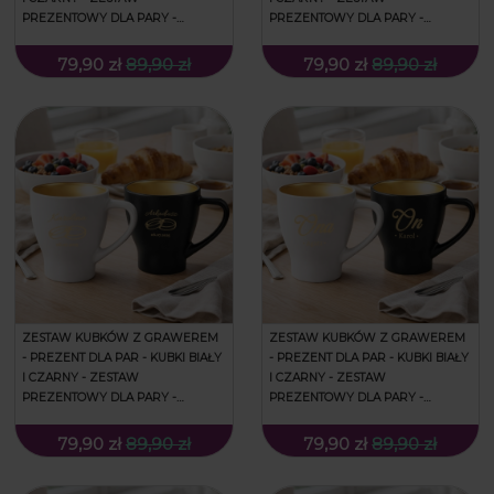
PREZENTOWY DLA PARY -
PREZENTOWY DLA PARY -
PREZENT NA WALENTYNKI -
PREZENT NA WALENTYNKI -
NAJPIERW KAWA
NIEZŁA LASKA, NIEZŁE CIACHO
79,90 zł
89,90 zł
79,90 zł
89,90 zł
ZESTAW KUBKÓW Z GRAWEREM
ZESTAW KUBKÓW Z GRAWEREM
- PREZENT DLA PAR - KUBKI BIAŁY
- PREZENT DLA PAR - KUBKI BIAŁY
I CZARNY - ZESTAW
I CZARNY - ZESTAW
PREZENTOWY DLA PARY -
PREZENTOWY DLA PARY -
PREZENT NA WALENTYNKI -
PREZENT NA WALENTYNKI -
OBĄCZKI
ONA/ON
79,90 zł
89,90 zł
79,90 zł
89,90 zł