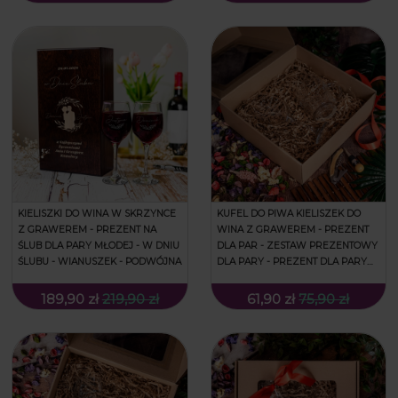
KIELISZKI DO WINA W SKRZYNCE
KUFEL DO PIWA KIELISZEK DO
Z GRAWEREM - PREZENT NA
WINA Z GRAWEREM - PREZENT
ŚLUB DLA PARY MŁODEJ - W DNIU
DLA PAR - ZESTAW PREZENTOWY
ŚLUBU - WIANUSZEK - PODWÓJNA
DLA PARY - PREZENT DLA PARY
MŁODEJ - IMIONA I LISTKI
189,90 zł
219,90 zł
61,90 zł
75,90 zł