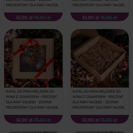
PREZENTOWY DLA PARY MŁODEJ
PREZENTOWY DLA PARY MŁODEJ
- PREZENT NA ŚLUB - PAN I PANI
- PREZENT NA ŚLUB - PARA
MŁODA
MŁODA I IMIONA
61,90 zł
75,90 zł
61,90 zł
75,90 zł
KUFEL DO PIWA KIELISZEK DO
KUFEL DO PIWA KIELISZEK DO
WINA Z GRAWEREM - PREZENT
WINA Z GRAWEREM - PREZENT
DLA PARY MŁODEJ - ZESTAW
DLA PARY MŁODEJ - ZESTAW
PREZENTOWY DLA PARY MŁODEJ
PREZENTOWY DLA PARY MŁODEJ
- PREZENT NA ŚLUB - SERCA I
- PREZENT NA ŚLUB - SERDUSZKA
IMIONA
I IMIONA
61,90 zł
75,90 zł
61,90 zł
75,90 zł