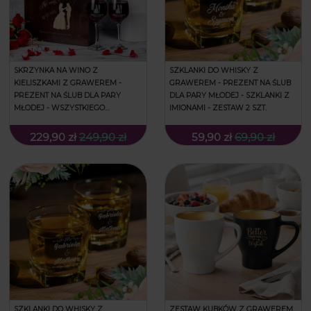
SKRZYNKA NA WINO Z
SZKLANKI DO WHISKY Z
KIELISZKAMI Z GRAWEREM -
GRAWEREM - PREZENT NA ŚLUB
PREZENT NA ŚLUB DLA PARY
DLA PARY MŁODEJ - SZKLANKI Z
MŁODEJ - WSZYSTKIEGO
IMIONAMI - ZESTAW 2 SZT.
NAJLEPSZEGO - POTRÓJNA
229,90 zł
249,90 zł
59,90 zł
69,90 zł
SZKLANKI DO WHISKY Z
ZESTAW KUBKÓW Z GRAWEREM