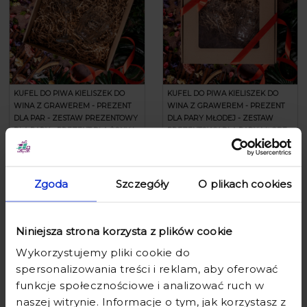
KUFEL DO PIWA KIELISZEK DO
KUFEL DO PIWA KIELISZEK DO
WINA Z GRAWEREM - PREZENT
WINA Z GRAWEREM - PREZENT
DLA PAR - ZESTAW PREZENTOWY
DLA PARY MŁODEJ - ZESTAW
DLA PARY - PREZENT DLA ŻONY I
PREZENTOWY DLA PARY MŁODEJ
MĘŻA - ŻONA & MĄŻ
- PREZENT NA ŚLUB - GOŁĄBKI I
IMIONA
61,90 zł
75,90 zł
61,90 zł
75,90 zł
Zgoda
Szczegóły
O plikach cookies
Niniejsza strona korzysta z plików cookie
Wykorzystujemy pliki cookie do
spersonalizowania treści i reklam, aby oferować
funkcje społecznościowe i analizować ruch w
naszej witrynie. Informacje o tym, jak korzystasz z