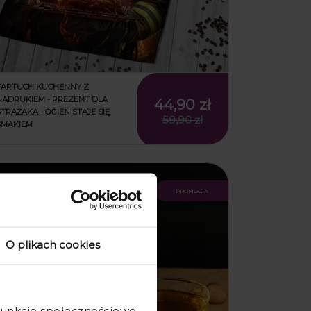
FARTUCH KUCHENNY Z
NADRUKIEM - PREZENT DLA
44,90 zł
STRAŻAKA - OGIEŃ STAJE SIĘ
59,90 zł
SMAKIEM
promocja
O plikach cookies
 funkcje społecznościowe