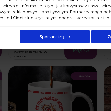
j witrynie. Informacje o tym, jak korzystasz z naszej wit
wym, reklamowym i analitycznym. Partnerzy mogą połąc
i od Ciebie lub uzyskanymi podczas korzystania z ich 
Spersonalizuj
Z
KARAFKA NA WHISKY W
SKRZYNCE Z GRAWEREM -
155,90 zł
PREZENT DLA STRAŻAKA - DO
199,90 zł
GASZENIA PŁOMIENI W
GARDLE
promocja