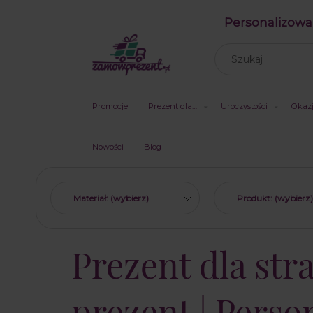
Personalizowa
Promocje
Prezent dla…
Uroczystości
Okaz
Nowości
Blog
Materiał: (wybierz)
Produkt: (wybierz)
Prezent dla str
prezent | Pers