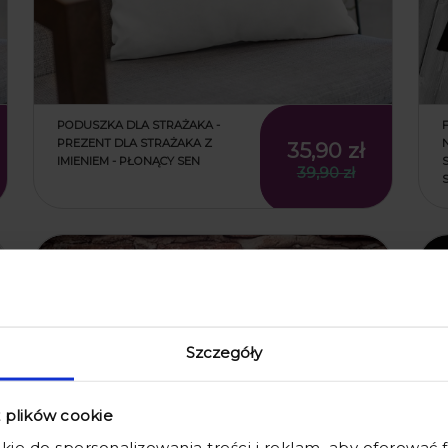
PODUSZKA DLA STRAŻAKA -
PREZENT DLA STRAŻAKA Z
35,90 zł
IMIENIEM - PŁONĄCY SEN
39,90 zł
promocja
Szczegóły
z plików cookie
kie do spersonalizowania treści i reklam, aby oferować