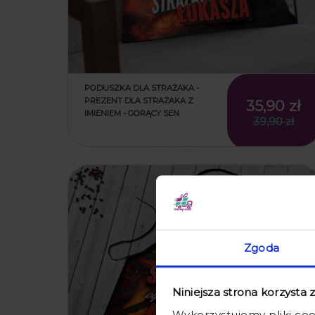
PODUSZKA DLA STRAŻAKA -
PREZENT DLA STRAŻAKA Z
35,90 zł
IMIENIEM - GORĄCY SEN
39,90 zł
promocja
Zgoda
Niniejsza strona korzysta 
Wykorzystujemy pliki coo