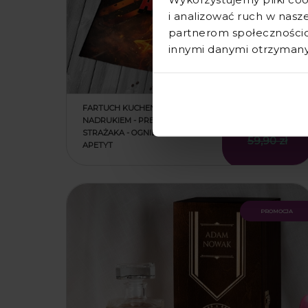
i analizować ruch w nasze
partnerom społecznościo
innymi danymi otrzymanym
FARTUCH KUCHENNY Z
NADRUKIEM - PREZENT DLA
44,90 zł
STRAŻAKA - OGNIEM PODSYCA
59,90 zł
APETYT
promocja