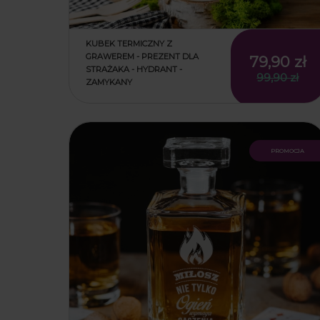
KUBEK TERMICZNY Z
GRAWEREM - PREZENT DLA
79,90 zł
STRAŻAKA - HYDRANT -
99,90 zł
ZAMYKANY
promocja