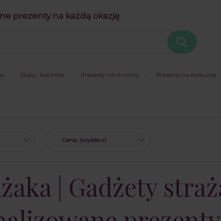
ne prezenty na każdą okazję
je
Śluby i Rocznice
Prezenty na chrzciny
Prezenty na Komunię
Cena: (wybierz)
ażaka | Gadżety stra
onalizowane prezenty