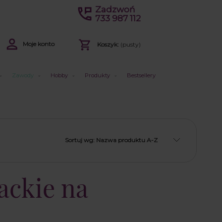
Zadzwoń
733 987 112
Moje konto
Koszyk:
(pusty)
Zawody
Hobby
Produkty
Bestsellery
Sortuj wg:
Nazwa produktu A-Z
żackie na