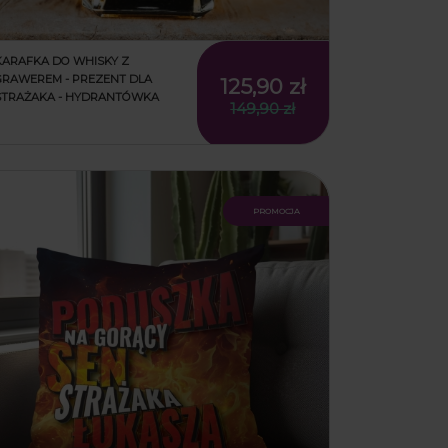
KARAFKA DO WHISKY Z
GRAWEREM - PREZENT DLA
125,90 zł
STRAŻAKA - HYDRANTÓWKA
149,90 zł
promocja