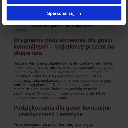
znaczenie, ponieważ dziadkowie często pełnią rolę
opiekunów i nauczycieli w życiu młodego człowieka.
Wręczając im pięknie wykonane drewniane pudełka z
Spersonalizuj
grawerem, pokazujemy, jak bardzo doceniamy ich wsparcie i
miłość. Takie podziękowanie staje się nie tylko pamiątką z
tego wyjątkowego dnia, ale także symbolem trwałej więzi
rodzinnej. Koniecznie sprawdź także inne nasze
prezenty dla
dziadka.
Oryginalne podziękowania dla gości
komunijnych – wyjątkowy prezent na
długie lata
Nasze
oryginalne podziękowania dla gości komunijnych
to doskonały sposób, aby wyróżnić się spośród tradycyjnych
podarunków. Dzięki zastosowaniu naturalnego drewna, te
unikalne pudełka stają się elegancką ozdobą. Goście,
otrzymując takie podziękowanie, z pewnością docenią jego
wartość i wyjątkowość. Każde pudełko z grawerem jest
małym dziełem sztuki, które z pewnością zostanie
zapamiętane. W podobnym pudełku kupisz u nas także
podziękowanie za świadkowanie
.
Podziękowania dla gości komunijne
– praktyczność i estetyka
Podziękowania dla gości komunijne
w postaci