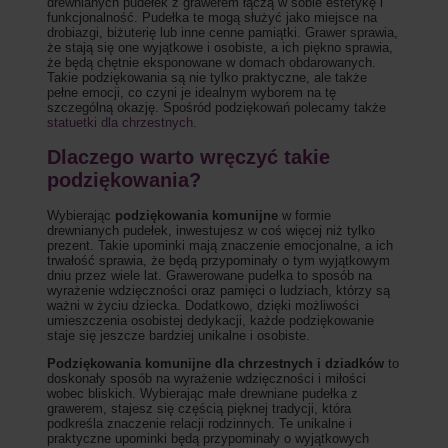
drewnianych pudełek z grawerem łączą w sobie estetykę i
funkcjonalność. Pudełka te mogą służyć jako miejsce na
drobiazgi, biżuterię lub inne cenne pamiątki. Grawer sprawia,
że stają się one wyjątkowe i osobiste, a ich piękno sprawia,
że będą chętnie eksponowane w domach obdarowanych.
Takie podziękowania są nie tylko praktyczne, ale także
pełne emocji, co czyni je idealnym wyborem na tę
szczególną okazję. Spośród podziękowań polecamy także
statuetki dla chrzestnych
.
Dlaczego warto wręczyć takie
podziękowania?
Wybierając
podziękowania komunijne
w formie
drewnianych pudełek, inwestujesz w coś więcej niż tylko
prezent. Takie upominki mają znaczenie emocjonalne, a ich
trwałość sprawia, że będą przypominały o tym wyjątkowym
dniu przez wiele lat. Grawerowane pudełka to sposób na
wyrażenie wdzięczności oraz pamięci o ludziach, którzy są
ważni w życiu dziecka. Dodatkowo, dzięki możliwości
umieszczenia osobistej dedykacji, każde podziękowanie
staje się jeszcze bardziej unikalne i osobiste.
Podziękowania komunijne dla chrzestnych i dziadków
to
doskonały sposób na wyrażenie wdzięczności i miłości
wobec bliskich. Wybierając małe drewniane pudełka z
grawerem, stajesz się częścią pięknej tradycji, która
podkreśla znaczenie relacji rodzinnych. Te unikalne i
praktyczne upominki będą przypominały o wyjątkowych