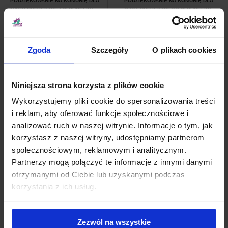
PODZIĘKOWANIE NA KOMUNIĘ DLA
PODZIĘKOWANIE NA KOMUNIĘ DLA
MATKI CHRZESTNEJ W PUDEŁKU -
OJCA CHRZESTNEGO W PUDEŁKU -
DZIĘKUJĘ CI
DZIĘKUJĘ CI
65,90 zł
89,90 zł
65,90 zł
89,90 zł
Zgoda
Szczegóły
O plikach cookies
Podziękowania komunijne dla
chrzestnych – wyjątkowy gest
Niniejsza strona korzysta z plików cookie
wdzięczności
Wykorzystujemy pliki cookie do spersonalizowania treści
Podziękowania komunijne dla chrzestnych
to wspaniały
i reklam, aby oferować funkcje społecznościowe i
sposób na wyrażenie wdzięczności bliskim, którzy
analizować ruch w naszej witrynie. Informacje o tym, jak
odgrywają ważną rolę w duchowym życiu dziecka.
Wybierając małe drewniane pudełka z grawerem na wieczku,
korzystasz z naszej witryny, udostępniamy partnerom
można stworzyć niepowtarzalny i osobisty prezent, który
społecznościowym, reklamowym i analitycznym.
będzie przypominał o tej szczególnej chwili. Grawer,
zawierający imię dziecka oraz datę komunii, dodaje
Partnerzy mogą połączyć te informacje z innymi danymi
unikalnego charakteru, a drewniana wklejka wewnątrz
pozwala na umieszczenie osobistej dedykacji.
otrzymanymi od Ciebie lub uzyskanymi podczas
korzystania z ich usług.
Podziękowania komunijne dla
dziadków – symbol miłości i pamięci
Podziękowania komunijne dla dziadków
mają szczególne
Zezwól na wszystkie