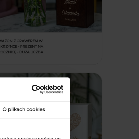
WAZON Z GRAWEREM W
SKRZYNCE - PREZENT NA
ROCZNICĘ - DUŻA LICZBA
O plikach cookies
 funkcje społecznościowe