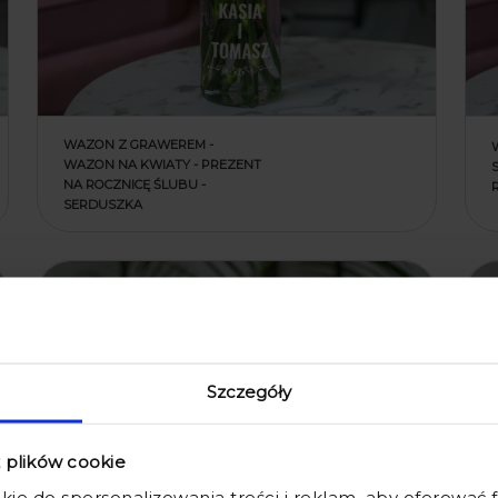
WAZON Z GRAWEREM -
WAZON NA KWIATY - PREZENT
NA ROCZNICĘ ŚLUBU -
SERDUSZKA
Szczegóły
z plików cookie
kie do spersonalizowania treści i reklam, aby oferować