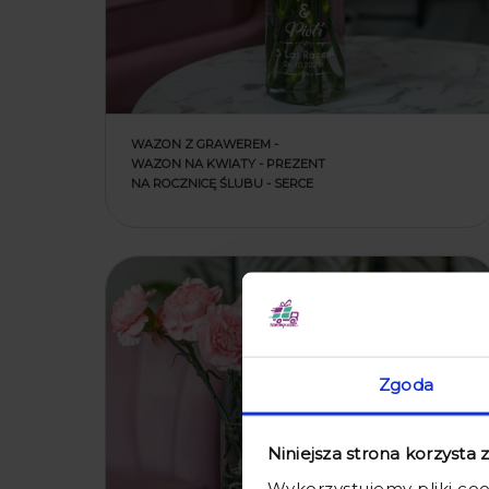
WAZON Z GRAWEREM -
WAZON NA KWIATY - PREZENT
NA ROCZNICĘ ŚLUBU - SERCE
Zgoda
Niniejsza strona korzysta 
Wykorzystujemy pliki coo