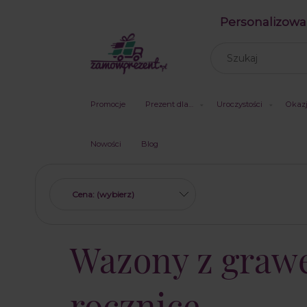
Personalizowa
Promocje
Prezent dla…
Uroczystości
Okaz
Nowości
Blog
Cena: (wybierz)
Wazony z grawe
rocznicę