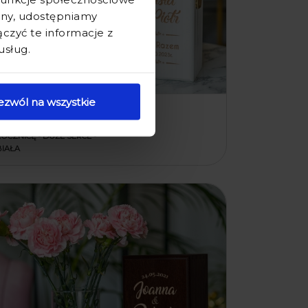
ryny, udostępniamy
zyć te informacje z
usług.
ezwól na wszystkie
WAZON Z GRAWEREM W
SKRZYNCE - PREZENT NA
ROCZNICĘ - DUŻE SERCE -
BIAŁA