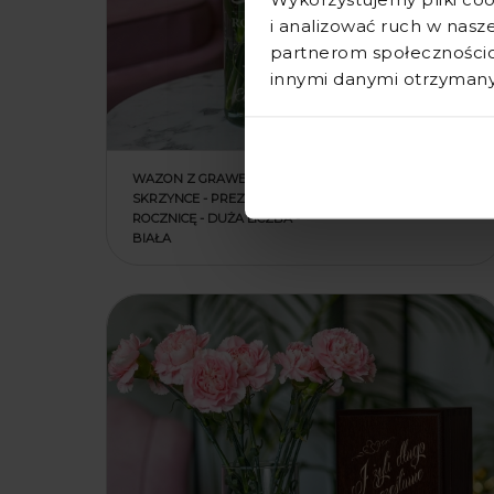
i analizować ruch w nasze
partnerom społecznościo
innymi danymi otrzymanym
WAZON Z GRAWEREM W
SKRZYNCE - PREZENT NA
ROCZNICĘ - DUŻA LICZBA -
BIAŁA