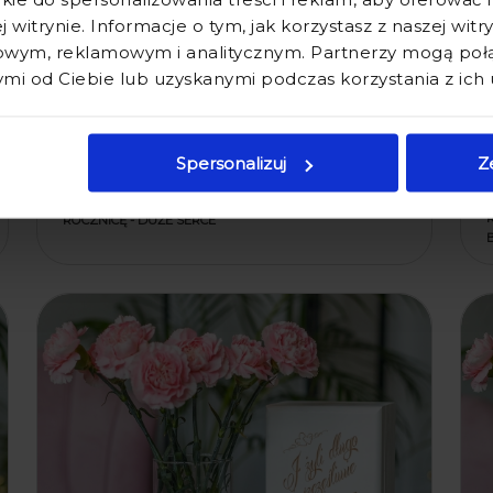
j witrynie. Informacje o tym, jak korzystasz z naszej wit
wym, reklamowym i analitycznym. Partnerzy mogą połąc
i od Ciebie lub uzyskanymi podczas korzystania z ich 
Spersonalizuj
Z
WAZON Z GRAWEREM W
SKRZYNCE - PREZENT NA
ROCZNICĘ - DUŻE SERCE