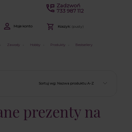
Zadzwoń
733 987 112
Moje konto
Koszyk:
(pusty)
Zawody
Hobby
Produkty
Bestsellery
Sortuj wg:
Nazwa produktu A-Z
ane prezenty na