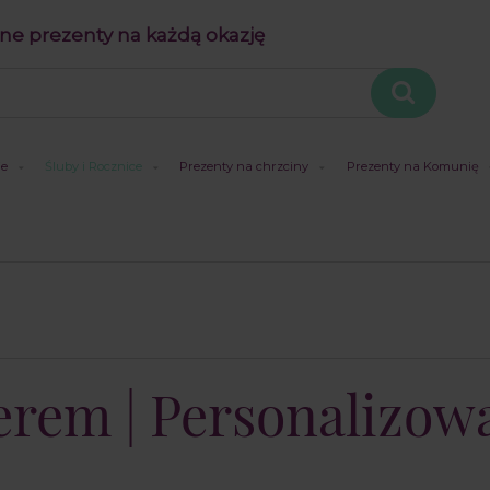
ne prezenty na każdą okazję
je
Śluby i Rocznice
Prezenty na chrzciny
Prezenty na Komunię
rem | Personalizow