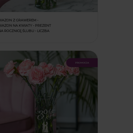
WAZON Z GRAWEREM -
WAZON NA KWIATY - PREZENT
NA ROCZNICĘ ŚLUBU - LICZBA
promocja