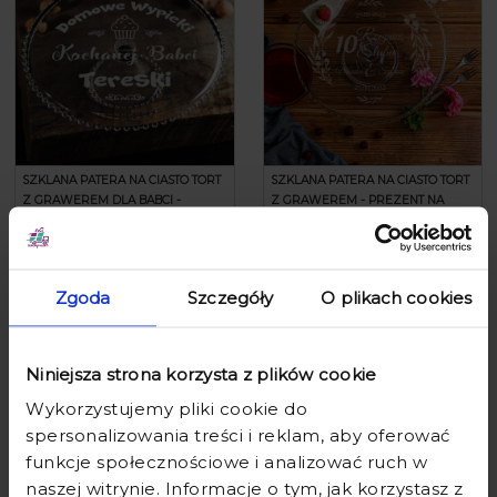
SZKLANA PATERA NA CIASTO TORT
SZKLANA PATERA NA CIASTO TORT
Z GRAWEREM DLA BABCI -
Z GRAWEREM - PREZENT NA
PREZENT NA DZIEŃ BABCI -
ROCZNICĘ ŚLUBU - LIŚCIE
DOMOWE WYPIEKI KOCHANEJ
BABCI
129,90 zł
169,90 zł
Zgoda
Szczegóły
O plikach cookies
Niniejsza strona korzysta z plików cookie
Wykorzystujemy pliki cookie do
spersonalizowania treści i reklam, aby oferować
funkcje społecznościowe i analizować ruch w
naszej witrynie. Informacje o tym, jak korzystasz z