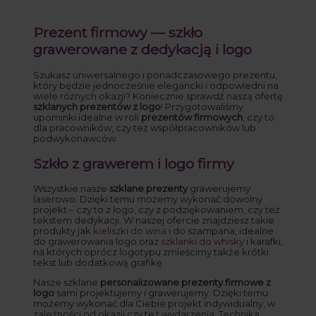
Prezent firmowy — szkło
grawerowane z dedykacją i logo
Szukasz uniwersalnego i ponadczasowego prezentu,
który będzie jednocześnie elegancki i odpowiedni na
wiele różnych okazji? Koniecznie sprawdź naszą ofertę
szklanych prezentów z logo
! Przygotowaliśmy
upominki idealne w roli
prezentów firmowych
, czy to
dla pracowników, czy też współpracowników lub
podwykonawców.
Szkło z grawerem i logo firmy
Wszystkie nasze
szklane prezenty
grawerujemy
laserowo. Dzięki temu możemy wykonać dowolny
projekt – czy to z logo, czy z podziękowaniem, czy też
tekstem dedykacji. W naszej ofercie znajdziesz takie
produkty jak
kieliszki do wina
i do szampana, idealne
do grawerowania logo oraz
szklanki do whisky
i karafki,
na których oprócz logotypu zmieścimy także krótki
tekst lub dodatkową grafikę.
Nasze szklane
personalizowane prezenty firmowe z
logo
sami projektujemy i grawerujemy. Dzięki temu
możemy wykonać dla Ciebie projekt indywidualny, w
zależności od okazji czy też wydarzenia. Technika