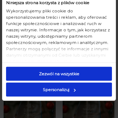
Niniejsza strona korzysta z plików cookie
Wykorzystujemy pliki cookie do
spersonalizowania treści i reklam, aby oferować
funkcje społecznościowe i analizować ruch w
naszej witrynie. Informacje o tym, jak korzystasz z
naszej witryny, udostępniamy partnerom
społecznościowym, reklamowym i analitycznym.
Partnerzy mogą połączyć te informacje z innymi
STATUETKA SZKLANA Z LOGO -
STATUETKA SZKLANA Z LOGO -
danymi otrzymanymi od Ciebie lub uzyskanymi
PREZENT NA ŚWIĘTA DLA FIRM -
PREZENT NA ŚWIĘTA DLA FIRM -
podczas korzystania z ich usług.
PREZENT FIRMOWY NA ŚWIĘTA
PREZENT FIRMOWY NA ŚWIĘTA
TROFEUM SZKLANE - WESOŁYCH
TROFEUM SZKLANE - WESOŁYCH
ŚWIĄT - DUŻĄ
ŚWIĄT - DUŻĄ
Zezwól na wszystkie
129,90 zł
159,90 zł
129,90 zł
159,90 zł
Spersonalizuj