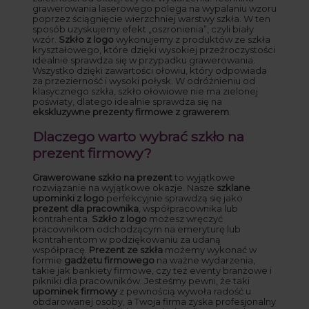
grawerowania laserowego polega na wypalaniu wzoru
poprzez ściągnięcie wierzchniej warstwy szkła. W ten
sposób uzyskujemy efekt „oszronienia”, czyli biały
wzór.
Szkło z logo
wykonujemy z produktów ze szkła
kryształowego, które dzięki wysokiej przeźroczystości
idealnie sprawdza się w przypadku grawerowania.
Wszystko dzięki zawartości ołowiu, który odpowiada
za przezierność i wysoki połysk. W odróżnieniu od
klasycznego szkła, szkło ołowiowe nie ma zielonej
poświaty, dlatego idealnie sprawdza się na
ekskluzywne prezenty firmowe z grawerem
.
Dlaczego warto wybrać szkło na
prezent firmowy?
Grawerowane szkło na prezent
to wyjątkowe
rozwiązanie na wyjątkowe okazje. Nasze
szklane
upominki z logo
perfekcyjnie sprawdzą się jako
prezent dla pracownika
, współpracownika lub
kontrahenta.
Szkło z logo
możesz wręczyć
pracownikom odchodzącym na emeryturę lub
kontrahentom w podziękowaniu za udaną
współpracę.
Prezent ze szkła
możemy wykonać w
formie
gadżetu firmowego
na ważne wydarzenia,
takie jak bankiety firmowe, czy też eventy branżowe i
pikniki dla pracowników. Jesteśmy pewni, że taki
upominek firmowy
z pewnością wywoła radość u
obdarowanej osoby, a Twoja firma zyska profesjonalny