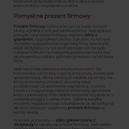
wizerunek przedsiębiorstwa, które dba o swoich
pracowników i współpracowników.
Pomysł na prezent firmowy
Prezent firmowy
można wręczyć na wiele różnych
okazji, a jedną z nich jest jubileusz firmy. Jeśli szukasz
pomysłu na prezent firmowy, wybierz
szkło z
grawerem
, na przykład
szklane statuetki
, na których
możemy wygrawerować logo twój firmy oraz krótki
tekst dedykacji czy też podziękowań od Zarządu.
Szklane trofeum na masywnej podstawie może stać
się elegancką ozdobą gabinetu prezesa czy też biura
firmy.
Jeśli natomiast szukasz pomysłu na
prezent dla
pracownika odchodzącego na emeryturę
, koniecznie
sprawdź naszą ofertę szklanych karafek na whisky, na
których możemy zmieścić obszerny tekst
podziękowań za wieloletnią współpracą.
Szklana
karafka
z masywnego szkła to efektowny upominek,
który z pewnością zrobi dobre wrażenie na jubilacie o
zostanie przyjęty z uśmiechem. Szklaną karafkę
możemy wygrawerować w komplecie ze skrzynką na
alkohol i stworzyć wyjątkowy
prezent firmowy
na
każdą okazję.
Wniosek jest prosty —
szkło grawerowane z
dedykacją
to idealny upominek firmowy. Jeśli zatem
szukasz prezentu z logo twojej firmy, koniecznie