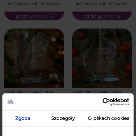
TROFEUM SZKLANE - WESOŁYCH
TROFEUM SZKLANE - WESOŁYCH
ŚWIĄT
ŚWIĄT
69,90 zł
99,90 zł
69,90 zł
99,90 zł
STATUETKA SZKLANA Z LOGO -
STATUETKA SZKLANA Z LOGO -
PREZENT NA ŚWIĘTA DLA FIRM -
PREZENT NA ŚWIĘTA DLA FIRM -
PREZENT FIRMOWY NA ŚWIĘTA
PREZENT FIRMOWY NA ŚWIĘTA
TROFEUM SZKLANE - WESOŁYCH
TROFEUM SZKLANE - WESOŁYCH
ŚWIĄT
ŚWIĄT - DUŻĄ
Zgoda
Szczegóły
O plikach cookies
69,90 zł
99,90 zł
129,90 zł
159,90 zł