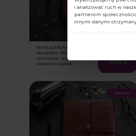
i analizować ruch w nasze
partnerom społecznościo
innymi danymi otrzymanym
NOTES DLA FOTOGRAFA Z
GRAWEREM - PREZENT DLA
69,90 zł
FOTOGRAFA - WSPOMNIENIA Z
99,90 zł
URWANYCH FILMÓW
promocja