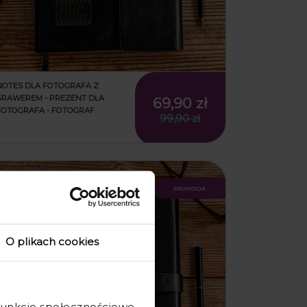
NOTES DLA FOTOGRAFA Z
GRAWEREM - PREZENT DLA
69,90 zł
FOTOGRAFA - FOTOGRAF
99,90 zł
promocja
O plikach cookies
 funkcje społecznościowe