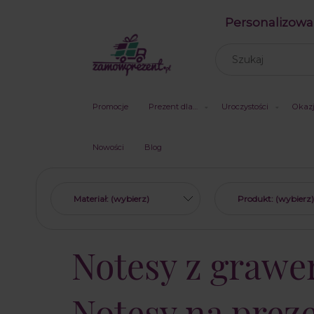
Personalizowa
Promocje
Prezent dla…
Uroczystości
Okaz
Nowości
Blog
Materiał: (wybierz)
Produkt: (wybierz)
Notesy z grawe
Notesy na prez