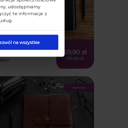
ryny, udostępniamy
zyć te informacje z
usług.
ezwól na wszystkie
NOTES DLA LEKARZA Z
GRAWEREM - PREZENT DLA
69,90 zł
LEKARZA - LEKARZ O WIELKIM
99,90 zł
SERCU
promocja