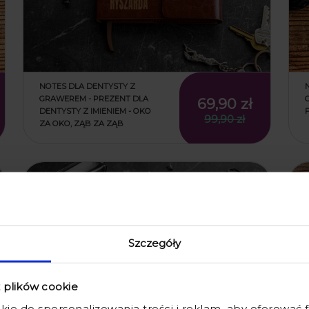
NOTES DLA DENTYSTY Z
GRAWEREM - PREZENT DLA
69,90 zł
DENTYSTY Z IMIENIEM - OKO
99,90 zł
ZA OKO, ZĄB ZA ZĄB
promocja
Szczegóły
z plików cookie
kie do spersonalizowania treści i reklam, aby oferować