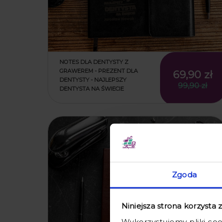
NOTES DLA DENTYSTY Z
GRAWEREM - PREZENT DLA
69,90 zł
DENTYSTY - NAJLEPSZY
99,90 zł
DENTYSTA NA ŚWIECIE
promocja
Zgoda
Niniejsza strona korzysta 
Wykorzystujemy pliki coo