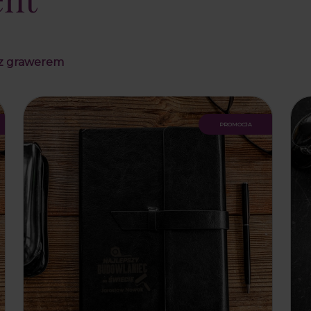
 z grawerem
promocja