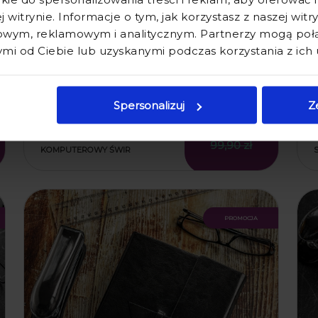
j witrynie. Informacje o tym, jak korzystasz z naszej wit
wym, reklamowym i analitycznym. Partnerzy mogą połąc
i od Ciebie lub uzyskanymi podczas korzystania z ich 
Spersonalizuj
Z
NOTES DLA INFORMATYKA Z
GRAWEREM - PREZENT DLA
69,90 zł
INFORMATYKA - URODZONY
99,90 zł
KOMPUTEROWY ŚWIR
promocja