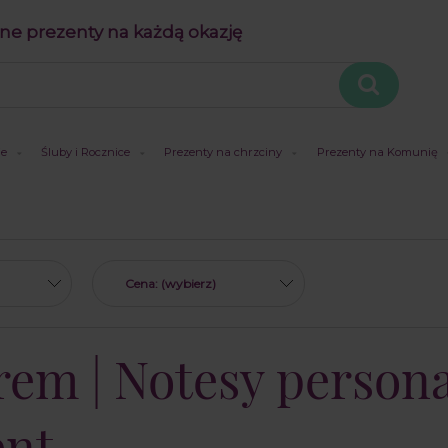
ne prezenty na każdą okazję
je
Śluby i Rocznice
Prezenty na chrzciny
Prezenty na Komunię
Cena: (wybierz)
rem | Notesy persona
ent