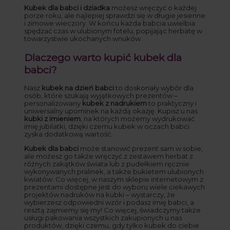
Kubek dla babci i dziadka
możesz wręczyć o każdej
porze roku, ale najlepiej sprawdzi się w długie jesienne
i zimowe wieczory. W końcu każda babcia uwielbia
spędzać czas w ulubionym fotelu, popijając herbatę w
towarzystwie ukochanych wnuków.
Dlaczego warto kupić kubek dla
babci?
Nasz
kubek na dzień babci
to doskonały wybór dla
osób, które szukają wyjątkowych prezentów –
personalizowany
kubek z nadrukiem
to praktyczny i
uniwersalny upominek na każdą okazję. Kupisz u nas
kubki z imieniem
, na których możemy wydrukować
imię jubilatki, dzięki czemu kubek w oczach babci
zyska dodatkową wartość.
Kubek dla babci
może stanowić prezent sam w sobie,
ale możesz go także wręczyć z zestawem herbat z
różnych zakątków świata lub z pudełkiem ręcznie
wykonywanych pralinek, a także bukietem ulubionych
kwiatów. Co więcej, w naszym sklepie internetowym z
prezentami dostępne jest do wyboru wiele ciekawych
projektów nadruków na kubki – wystarczy, że
wybierzesz odpowiedni wzór i podasz imię babci, a
resztą zajmiemy się my! Co więcej, świadczymy także
usługi pakowania wszystkich zakupionych u nas
produktów, dzięki czemu, gdy tylko kubek do ciebie