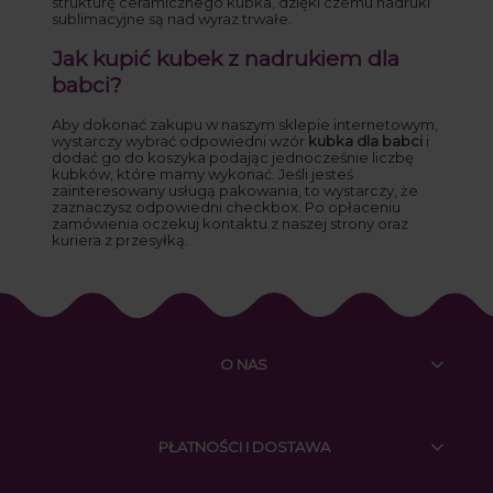
strukturę ceramicznego kubka, dzięki czemu nadruki
sublimacyjne są nad wyraz trwałe.
Jak kupić kubek z nadrukiem dla
babci?
Aby dokonać zakupu w naszym sklepie internetowym,
wystarczy wybrać odpowiedni wzór
kubka dla babci
i
dodać go do koszyka podając jednocześnie liczbę
kubków, które mamy wykonać. Jeśli jesteś
zainteresowany usługą pakowania, to wystarczy, że
zaznaczysz odpowiedni checkbox. Po opłaceniu
zamówienia oczekuj kontaktu z naszej strony oraz
kuriera z przesyłką.
O NAS
PŁATNOŚCI I DOSTAWA