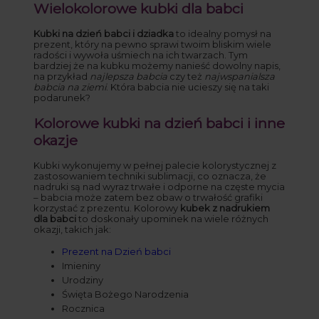
Wielokolorowe kubki dla babci
Kubki na dzień babci i dziadka
to idealny pomysł na
prezent, który na pewno sprawi twoim bliskim wiele
radości i wywoła uśmiech na ich twarzach. Tym
bardziej że na kubku możemy nanieść dowolny napis,
na przykład
najlepsza babcia
czy też
najwspanialsza
babcia na ziemi
. Która babcia nie ucieszy się na taki
podarunek?
Kolorowe kubki na dzień babci i inne
okazje
Kubki wykonujemy w pełnej palecie kolorystycznej z
zastosowaniem techniki sublimacji, co oznacza, że
nadruki są nad wyraz trwałe i odporne na częste mycia
– babcia może zatem bez obaw o trwałość grafiki
korzystać z prezentu. Kolorowy
kubek z nadrukiem
dla babci
to doskonały upominek na wiele różnych
okazji, takich jak:
Prezent na Dzień babci
Imieniny
Urodziny
Święta Bożego Narodzenia
Rocznica