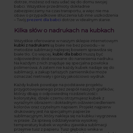
dotrze, możesz od razu udać się do domu swojej
babci. Wszystkie przedmioty dokładnie
zabezpieczamy na czas transportu, a więc nie ma
obaw o przypadkowe stłuczenia lub inne uszkodzenia
– Twój
prezent dla babci
dotrze w idealnym stanie.
Kilka słów o nadrukach na kubkach
Wszystkie oferowane w naszym sklepie internetowym
kubki z nadrukami
są białe nie bez powodu – w
metodzie sublimacji najlepiej bowiem sprawdza się
białe tło. Co więcej,
kubki dla babci
muszą być
odpowiednio dostosowane do naniesienia nadruku.
Na każdym z nich znajduje się specjalna powłoka
polimerowa. A zatem nie każdy kubek nadaje się do
sublimacji, a zakup tańszych zamienników może
oznaczać nietrwały i gorszy jakościowo wydruk.
Każdy kubek powstaje na podstawie projektu
przygotowywanego przez zespół naszych grafików,
którzy dbają o odpowiednią rozdzielczość i
kolorystykę, dzięki czemu otrzymujesz kubek z
wyraźnym obrazem i dokładnym odzwierciedleniem
kolorów oraz czytelnym napisem. Projekt najpierw
drukowany jest na specjalnym papierze
sublimacyjnym, który nakleja się na kubku i wygrzewa
w prasie. Za sprawą oddziaływania wysokiej
temperatury kubek w wyniku zjawiska sublimacji
przejmie tusz z papieru. Tusz głęboko wnika w