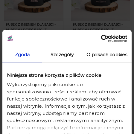
KUBEK Z IMIENIEM DLA BABCI -
KUBEK Z IMIENIEM DLA BABCI -
KUBEK NA DZIEŃ BABCI Z
KUBEK NA DZIEŃ BABCI Z
KOLOROWYM ŚRODKIEM - KUBEK
KOLOROWYM ŚRODKIEM - MI
SUPER BABCI
WYBRAŁ NAJLEPSZĄ
45,90 zł
55,90 zł
45,90 zł
55,90 zł
Zgoda
Szczegóły
O plikach cookies
Niniejsza strona korzysta z plików cookie
Wykorzystujemy pliki cookie do
spersonalizowania treści i reklam, aby oferować
funkcje społecznościowe i analizować ruch w
naszej witrynie. Informacje o tym, jak korzystasz z
naszej witryny, udostępniamy partnerom
społecznościowym, reklamowym i analitycznym.
Partnerzy mogą połączyć te informacje z innymi
KUBEK Z IMIENIEM DLA BABCI -
KUBEK Z IMIENIEM DLA BABCI -
KUBEK NA DZIEŃ BABCI Z
KUBEK NA DZIEŃ BABCI Z