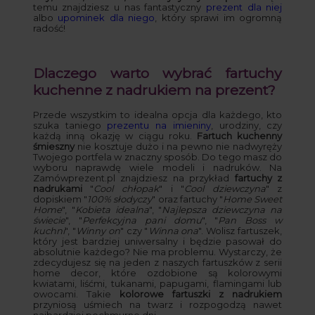
temu znajdziesz u nas fantastyczny
prezent dla niej
albo
upominek dla niego
, który sprawi im ogromną
radość!
Dlaczego warto wybrać fartuchy
kuchenne z nadrukiem na prezent?
Przede wszystkim to idealna opcja dla każdego, kto
szuka taniego
prezentu na imieniny
, urodziny, czy
każdą inną okazję w ciągu roku.
Fartuch kuchenny
śmieszny
nie kosztuje dużo i na pewno nie nadwyręży
Twojego portfela w znaczny sposób. Do tego masz do
wyboru naprawdę wiele modeli i nadruków. Na
Zamówprezent.pl znajdziesz na przykład
fartuchy z
nadrukami
"
Cool chłopak
" i "
Cool dziewczyna
" z
dopiskiem "
100% słodyczy
" oraz fartuchy "
Home Sweet
Home
", "
Kobieta idealna
", "
Najlepsza dziewczyna na
świecie
", "
Perfekcyjna pani domu
", "
Pan Boss w
kuchni
", "
Winny on
" czy "
Winna ona
". Wolisz fartuszek,
który jest bardziej uniwersalny i będzie pasował do
absolutnie każdego? Nie ma problemu. Wystarczy, że
zdecydujesz się na jeden z naszych fartuszków z serii
home decor, które ozdobione są kolorowymi
kwiatami, liśćmi, tukanami, papugami, flamingami lub
owocami. Takie
kolorowe fartuszki z nadrukiem
przyniosą uśmiech na twarz i rozpogodzą nawet