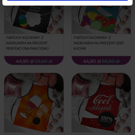
FARTUCH KUCHENNY Z
FARTUCH KUCHENNY Z
NADRUKIEM NA PREZENT
NADRUKIEM NA PREZENT SZEF
PERFEKCYJNA PANI DOMU
KUCHNI
44,90 zł
59,90 zł
44,90 zł
59,90 zł