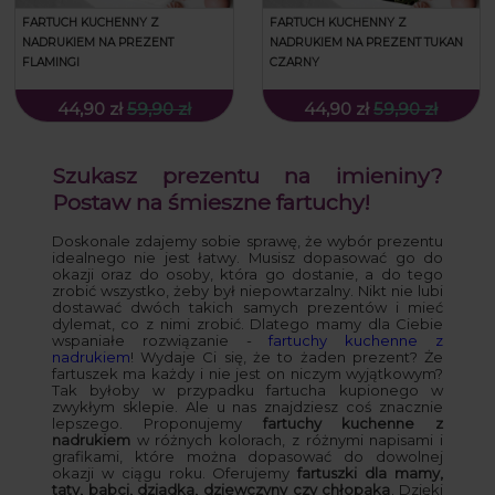
FARTUCH KUCHENNY Z
FARTUCH KUCHENNY Z
NADRUKIEM NA PREZENT
NADRUKIEM NA PREZENT TUKAN
FLAMINGI
CZARNY
44,90 zł
59,90 zł
44,90 zł
59,90 zł
Szukasz prezentu na imieniny?
Postaw na śmieszne fartuchy!
Doskonale zdajemy sobie sprawę, że wybór prezentu
idealnego nie jest łatwy. Musisz dopasować go do
okazji oraz do osoby, która go dostanie, a do tego
zrobić wszystko, żeby był niepowtarzalny. Nikt nie lubi
dostawać dwóch takich samych prezentów i mieć
dylemat, co z nimi zrobić. Dlatego mamy dla Ciebie
wspaniałe rozwiązanie -
fartuchy kuchenne z
nadrukiem
! Wydaje Ci się, że to żaden prezent? Że
fartuszek ma każdy i nie jest on niczym wyjątkowym?
Tak byłoby w przypadku fartucha kupionego w
zwykłym sklepie. Ale u nas znajdziesz coś znacznie
lepszego. Proponujemy
fartuchy kuchenne z
nadrukiem
w różnych kolorach, z różnymi napisami i
grafikami, które można dopasować do dowolnej
okazji w ciągu roku. Oferujemy
fartuszki dla mamy,
taty, babci, dziadka, dziewczyny czy chłopaka
. Dzięki