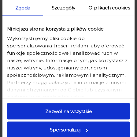
Zgoda
Szczegóły
O plikach cookies
Niniejsza strona korzysta z plików cookie
Wykorzystujemy pliki cookie do
spersonalizowania treści i reklam, aby oferować
funkcje społecznościowe i analizować ruch w
naszej witrynie. Informacje o tym, jak korzystasz z
naszej witryny, udostępniamy partnerom
społecznościowym, reklamowym i analitycznym.
FARTUCH KUCHENNY Z
FARTUCH KUCHENNY Z
NADRUKIEM - PREZENT DLA
NADRUKIEM NA PREZENT LEPIEJ
Partnerzy mogą połączyć te informacje z innymi
SZEFOWEJ - PANI BOSS W KUCHNI
CAŁUJĘ NIŻ GOTUJĘ
danymi otrzymanymi od Ciebie lub uzyskanymi
podczas korzystania z ich usług.
44,90 zł
59,90 zł
44,90 zł
59,90 zł
Zezwól na wszystkie
Spersonalizuj