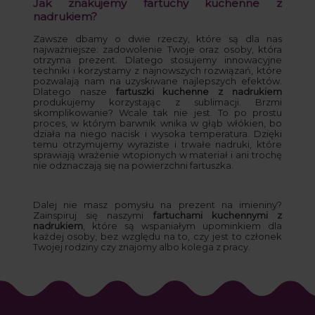
Jak znakujemy fartuchy kuchenne z
nadrukiem?
Zawsze dbamy o dwie rzeczy, które są dla nas
najważniejsze: zadowolenie Twoje oraz osoby, która
otrzyma prezent. Dlatego stosujemy innowacyjne
techniki i korzystamy z najnowszych rozwiązań, które
pozwalają nam na uzyskiwane najlepszych efektów.
Dlatego nasze
fartuszki kuchenne z nadrukiem
produkujemy korzystając z sublimacji. Brzmi
skomplikowanie? Wcale tak nie jest. To po prostu
proces, w którym barwnik wnika w głąb włókien, bo
działa na niego nacisk i wysoka temperatura. Dzięki
temu otrzymujemy wyraziste i trwałe nadruki, które
sprawiają wrażenie wtopionych w materiał i ani trochę
nie odznaczają się na powierzchni fartuszka.
Dalej nie masz pomysłu na prezent na imieniny?
Zainspiruj się naszymi
fartuchami kuchennymi z
nadrukiem
, które są wspaniałym upominkiem dla
każdej osoby, bez względu na to, czy jest to członek
Twojej rodziny czy znajomy albo kolega z pracy.