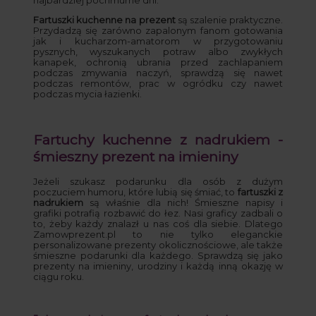
najbardziej pochmurne dni.
Fartuszki kuchenne na prezent
są szalenie praktyczne.
Przydadzą się zarówno zapalonym fanom gotowania
jak i kucharzom-amatorom w przygotowaniu
pysznych, wyszukanych potraw albo zwykłych
kanapek, ochronią ubrania przed zachlapaniem
podczas zmywania naczyń, sprawdzą się nawet
podczas remontów, prac w ogródku czy nawet
podczas mycia łazienki.
Fartuchy kuchenne z nadrukiem -
śmieszny prezent na imieniny
Jeżeli szukasz podarunku dla osób z dużym
poczuciem humoru, które lubią się śmiać, to
fartuszki z
nadrukiem
są właśnie dla nich! Śmieszne napisy i
grafiki potrafią rozbawić do łez. Nasi graficy zadbali o
to, żeby każdy znalazł u nas coś dla siebie. Dlatego
Zamowprezent.pl to nie tylko eleganckie
personalizowane prezenty okolicznościowe, ale także
śmieszne podarunki dla każdego. Sprawdzą się jako
prezenty na imieniny, urodziny i każdą inną okazję w
ciągu roku.