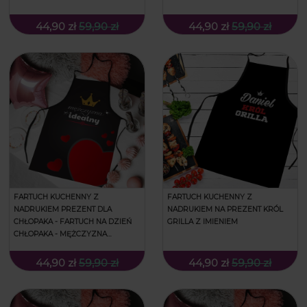
ANDRZEJ
44,90 zł
59,90 zł
44,90 zł
59,90 zł
FARTUCH KUCHENNY Z
FARTUCH KUCHENNY Z
NADRUKIEM PREZENT DLA
NADRUKIEM NA PREZENT KRÓL
CHŁOPAKA - FARTUCH NA DZIEŃ
GRILLA Z IMIENIEM
CHŁOPAKA - MĘŻCZYZNA
IDEALNY
44,90 zł
59,90 zł
44,90 zł
59,90 zł