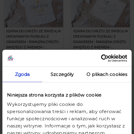
SZATKA DO CHRZTU ZE ŚWIECĄ W
SZATKA DO CHRZTU ZE ŚWIECĄ W
DREWNIANYM PUDEŁKU Z
DREWNIANYM PUDEŁKU Z
GRAWEREM - PAMIĄTKA CHRZTU
GRAWEREM - PAMIĄTKA CHRZTU
ŚWIĘTEGO Z IMIENIEM -
ŚWIĘTEGO Z IMIENIEM -
KOSZULKA ZŁOTO
KWADRATOWA SREBRO
139,90 zł
169,90 zł
139,90 zł
169,90 zł
Zgoda
Szczegóły
O plikach cookies
Niniejsza strona korzysta z plików cookie
Wykorzystujemy pliki cookie do
spersonalizowania treści i reklam, aby oferować
funkcje społecznościowe i analizować ruch w
naszej witrynie. Informacje o tym, jak korzystasz z
naszej witryny, udostępniamy partnerom