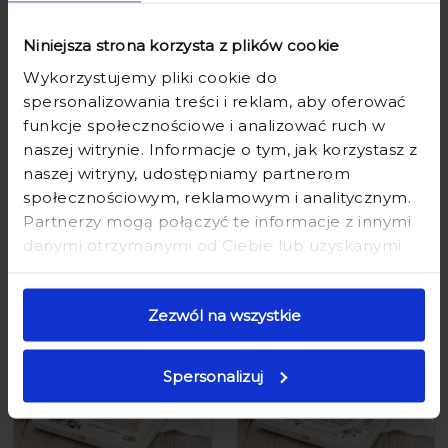
Niniejsza strona korzysta z plików cookie
Wykorzystujemy pliki cookie do
spersonalizowania treści i reklam, aby oferować
funkcje społecznościowe i analizować ruch w
PUDEŁKO NA PIENIĄDZE NA 18
PUDEŁKO NA PIENIĄDZE NA 18
naszej witrynie. Informacje o tym, jak korzystasz z
URODZINY 18-STKĘ - SZKATUŁKA
URODZINY 18-STKĘ - SZKATUŁKA
naszej witryny, udostępniamy partnerom
NA PIENIĄDZE NA OSIEMNASTKĘ -
NA PIENIĄDZE NA OSIEMNASTKĘ -
RÓŻOWA BABECZKA
ZASTRZYK GOTÓWKI
społecznościowym, reklamowym i analitycznym.
Partnerzy mogą połączyć te informacje z innymi
65,90 zł
89,90 zł
65,90 zł
89,90 zł
danymi otrzymanymi od Ciebie lub uzyskanymi
podczas korzystania z ich usług.
Zezwól na wszystkie
Spersonalizuj