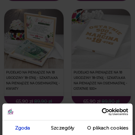
PUDEŁKO NA PIENIĄDZE NA 18
PUDEŁKO NA PIENIĄDZE NA 18
URODZINY 18-STKĘ - SZKATUŁKA
URODZINY 18-STKĘ - SZKATUŁKA
NA PIENIĄDZE NA OSIEMNASTKĘ -
NA PIENIĄDZE NA OSIEMNASTKĘ -
KWIATY
OSTATNIE 500+
65,90 zł
89,90 zł
65,90 zł
89,90 zł
Zgoda
Szczegóły
O plikach cookies