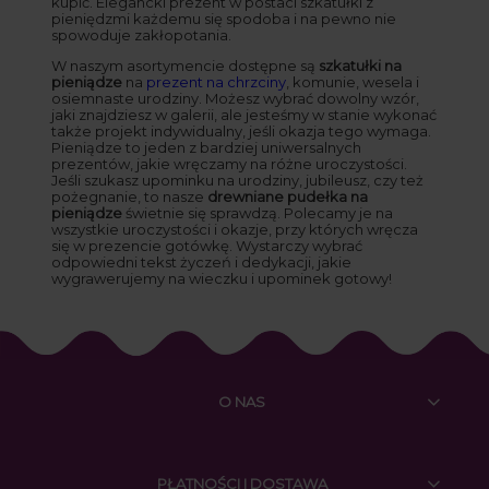
kupić. Elegancki prezent w postaci szkatułki z
pieniędzmi każdemu się spodoba i na pewno nie
spowoduje zakłopotania.
W naszym asortymencie dostępne są
szkatułki na
pieniądze
na
prezent na chrzciny
, komunie, wesela i
osiemnaste urodziny. Możesz wybrać dowolny wzór,
jaki znajdziesz w galerii, ale jesteśmy w stanie wykonać
także projekt indywidualny, jeśli okazja tego wymaga.
Pieniądze to jeden z bardziej uniwersalnych
prezentów, jakie wręczamy na różne uroczystości.
Jeśli szukasz upominku na urodziny, jubileusz, czy też
pożegnanie, to nasze
drewniane pudełka na
pieniądze
świetnie się sprawdzą. Polecamy je na
wszystkie uroczystości i okazje, przy których wręcza
się w prezencie gotówkę. Wystarczy wybrać
odpowiedni tekst życzeń i dedykacji, jakie
wygrawerujemy na wieczku i upominek gotowy!
O NAS
PŁATNOŚCI I DOSTAWA