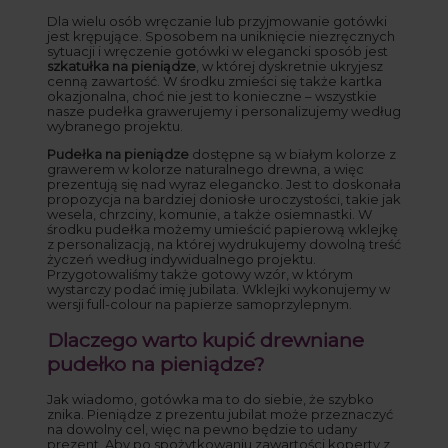
Dla wielu osób wręczanie lub przyjmowanie gotówki
jest krępujące. Sposobem na uniknięcie niezręcznych
sytuacji i wręczenie gotówki w elegancki sposób jest
szkatułka na pieniądze
, w której dyskretnie ukryjesz
cenną zawartość. W środku zmieści się także kartka
okazjonalna, choć nie jest to konieczne – wszystkie
nasze pudełka grawerujemy i personalizujemy według
wybranego projektu.
Pudełka na pieniądze
dostępne są w białym kolorze z
grawerem w kolorze naturalnego drewna, a więc
prezentują się nad wyraz elegancko. Jest to doskonała
propozycja na bardziej doniosłe uroczystości, takie jak
wesela, chrzciny, komunie, a także osiemnastki. W
środku pudełka możemy umieścić papierową wklejkę
z personalizacją, na której wydrukujemy dowolną treść
życzeń według indywidualnego projektu.
Przygotowaliśmy także gotowy wzór, w którym
wystarczy podać imię jubilata. Wklejki wykonujemy w
wersji full-colour na papierze samoprzylepnym.
Dlaczego warto kupić drewniane
pudełko na pieniądze?
Jak wiadomo, gotówka ma to do siebie, że szybko
znika. Pieniądze z prezentu jubilat może przeznaczyć
na dowolny cel, więc na pewno będzie to udany
prezent. Aby po spożytkowaniu zawartości koperty z