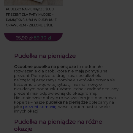
PUDEŁKO NA PIENIĄDZE ŚLUB
PREZENT DLA PARY MŁODEJ -
PAMIĄTKA ŚLUBU W PUDEŁKU Z
GRAWEREM - ZIELONE LIŚCIE
65,90 zł
89,90 zł
Pudełka na pieniądze
Ozdobne pudełko na pieniądze
to doskonałe
rozwiązanie dla osób, które nie mają pomysłu na
prezent. Pieniądze to drugi zaraz po alkoholu
najczęściej wręczany upominek. Gotówka przyda się
każdemu, a więc w tej sytuacji nie ma mowy o
nieudanym podarunku. Warto jednak zadbać o to, aby
prezent miał odpowiednią do okazji formę.
Niekoniecznie dobrym rozwiązaniem jest papierowa
koperta – nasze
pudełka na pieniądze
polecamy na
jako
prezent komunię
, wesela, osiemnastki i wiele
innych okazji.
Pudełka na pieniądze na różne
okazje