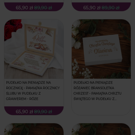
65,90 zł
89,90 zł
65,90 zł
89,90 zł
PUDEŁKO NA PIENIĄDZE NA
PUDEŁKO NA PIENIĄDZE
ROCZNICĘ - PAMIĄTKA ROCZNICY
RÓŻANIEC BRANSOLETKA
ŚLUBU W PUDEŁKU Z
CHRZEST - PAMIĄTKA CHRZTU
GRAWEREM - RÓŻE
ŚWIĘTEGO W PUDEŁKU Z
GRAWEREM - ANIOŁKI
65,90 zł
89,90 zł