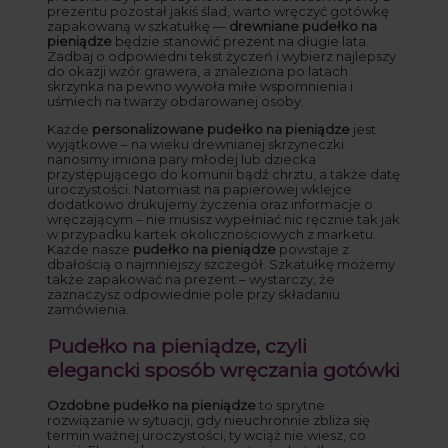
prezentu pozostał jakiś ślad, warto wręczyć gotówkę
zapakowaną w szkatułkę —
drewniane pudełko na
pieniądze
będzie stanowić prezent na długie lata.
Zadbaj o odpowiedni tekst życzeń i wybierz najlepszy
do okazji wzór grawera, a znaleziona po latach
skrzynka na pewno wywoła miłe wspomnienia i
uśmiech na twarzy obdarowanej osoby.
Każde
personalizowane pudełko na pieniądze
jest
wyjątkowe – na wieku drewnianej skrzyneczki
nanosimy imiona pary młodej lub dziecka
przystępującego do komunii bądź chrztu, a także datę
uroczystości. Natomiast na papierowej wklejce
dodatkowo drukujemy życzenia oraz informacje o
wręczającym – nie musisz wypełniać nic ręcznie tak jak
w przypadku kartek okolicznościowych z marketu.
Każde nasze
pudełko na pieniądze
powstaje z
dbałością o najmniejszy szczegół. Szkatułkę możemy
także zapakować na prezent – wystarczy, że
zaznaczysz odpowiednie pole przy składaniu
zamówienia.
Pudełko na pieniądze, czyli
elegancki sposób wręczania gotówki
Ozdobne pudełko na pieniądze
to sprytne
rozwiązanie w sytuacji, gdy nieuchronnie zbliża się
termin ważnej uroczystości, ty wciąż nie wiesz, co