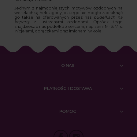
Jednym z najmodniejszych motywów ozdobnych na
weselach są heksagony, dlatego nie mogło zabraknąć
go także na oferowanych przez nas
pudełkach na
koperty
z lustrzanymi ozdobami. Oprócz tego
znajdziesz u nas pudełko z sercami, napisami Mr & Mrs,
inicjałami, obrączkami oraz imionami w kole.
O NAS
PŁATNOŚCI I DOSTAWA
POMOC