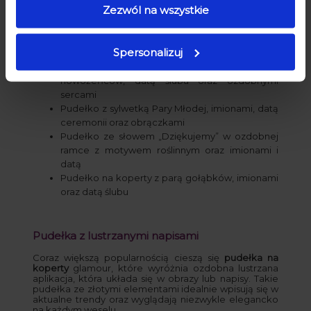
pudełko, które będzie także wspaniałą ozdobą domu
Zezwól na wszystkie
i wyposażeniem domowego wnętrza.
Oferujemy kilka modeli
drewnianych pudełek na
koperty
, które uświetnią każdą ceremonię zaślubin:
Spersonalizuj
Pudełko „Dziękujemy” z imionami
nowożeńców, datą ślubu oraz ozdobnymi
sercami
Pudełko z sylwetką Pary Młodej, imionami, datą
ceremonii oraz obrączkami
Pudełko ze słowem „Dziękujemy” w ozdobnej
ramce z motywem roślinnym oraz imionami i
datą
Pudełko na koperty z parą gołąbków, imionami
oraz datą ślubu
Pudełka z lustrzanymi napisami
Coraz większą popularnością cieszą się
pudełka na
koperty
glamour, które wyróżnia ozdobna lustrzana
aplikacja, która układa się w obrazy lub napisy. Takie
pudełka ze złotymi elementami idealnie wpisują się w
aktualne trendy oraz wyglądają niezwykle elegancko
na każdym weselu.