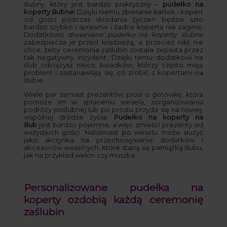
ślubny, który jest bardzo praktyczny –
pudełko na
koperty ślubne
! Dzięki niemu zbieranie kartek i kopert
od gości podczas składania życzeń będzie szło
bardzo szybko i sprawnie i żadna koperta nie zaginie.
Dodatkowo
drewniane pudełko na koperty ślubne
zabezpiecza je przed kradzieżą, a przecież nikt nie
chce, żeby ceremonia zaślubin została zepsuta przez
tak negatywny incydent. Dzięki temu dodatkowi na
ślub odciążysz nieco świadków, którzy często mają
problem i zastanawiają się, co zrobić z kopertami na
ślubie.
Wiele par zamiast prezentów prosi o gotówkę, która
pomoże im w spłaceniu wesela, zorganizowaniu
podróży poślubnej lub po prostu przyda się na nowej,
wspólnej drodze życia.
Pudełko na koperty na
ślub
jest bardzo pojemne, a więc zmieści prezenty od
wszystkich gości. Natomiast po weselu może służyć
jako skrzynka na przechowywanie dodatków i
akcesoriów weselnych, które staną się pamiątką ślubu,
jak na przykład welon czy muszka.
Personalizowane pudełka na
koperty ozdobią każdą ceremonię
zaślubin