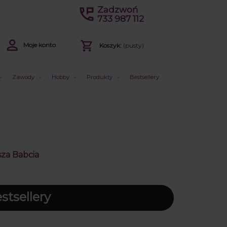
Zadzwoń
733 987 112
Moje konto
Koszyk:
(pusty)
Zawody
Hobby
Produkty
Bestsellery
sza Babcia
tsellery