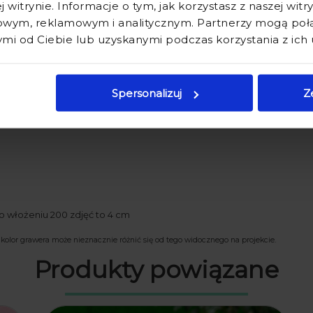
j witrynie. Informacje o tym, jak korzystasz z naszej wit
wym, reklamowym i analitycznym. Partnerzy mogą połąc
Wręczając album, można zostawić puste miejsca w albumie lub uzupe
i od Ciebie lub uzyskanymi podczas korzystania z ich 
ezentuje się nad wyraz elegancko.
Spersonalizuj
Z
 włożeniu 200 zdjęć to 4 cm
kolor grawera może nieznacznie różnić się od tego widocznego na projekcie.
Produkty powiązane