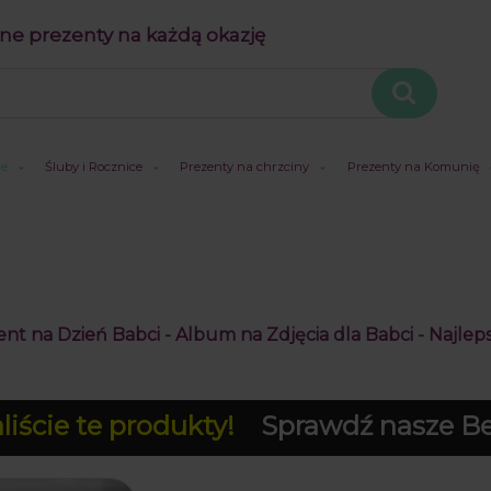
ne prezenty na każdą okazję
je
Śluby i Rocznice
Prezenty na chrzciny
Prezenty na Komunię
t na Dzień Babci - Album na Zdjęcia dla Babci - Najlep
iście te produkty!
Sprawdź nasze Bes