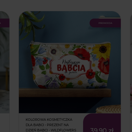
ł
79,90 zł
99,90 zł
a
promocja
KOLOROWA KOSMETYCZKA
DLA BABCI - PREZENT NA
39,90 zł
DZIEŃ BABCI - WILDFLOWERS