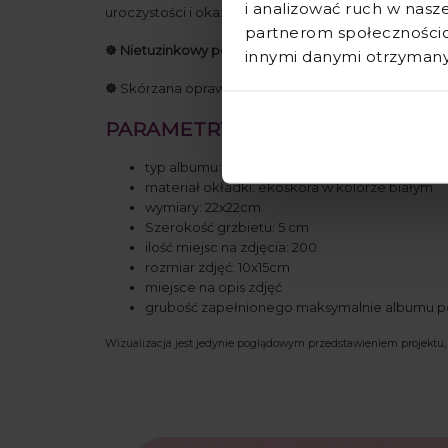
i analizować ruch w nasze
uroczystości i okazji.
partnerom społecznościo
☸️ Nietuzinkowy pomysł na prezent na każdą okazję!
innymi danymi otrzymanym
☸️
Skórzana oprawa sprawia, że album z grawerem pr
PARAMETRY PRODUKTU:
typ albumu: kieszeniowy
materiał okładki: ekoskóra w kolorze białym
wymiary: 22x22cm
Szerokość grzbietu: 5 cm
ilość miejsc na zdjęcia: 200
rozmiar zdjęć: 10x15cm
miejsce na opis zdjęć
grubość zapełnionego maksymalnie albumu po
Wizualizacja jest jedynie poglądowym przedstawieniem projektu, 