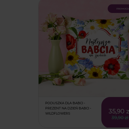
promocj
PODUSZKA DLA BABCI -
PREZENT NA DZIEŃ BABCI -
35,90 z
WILDFLOWERS
39,90 zł