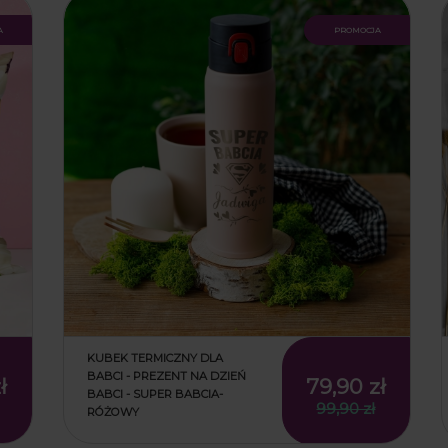
a
promocja
KUBEK TERMICZNY DLA
BABCI - PREZENT NA DZIEŃ
ł
79,90 zł
BABCI - SUPER BABCIA-
99,90 zł
RÓŻOWY