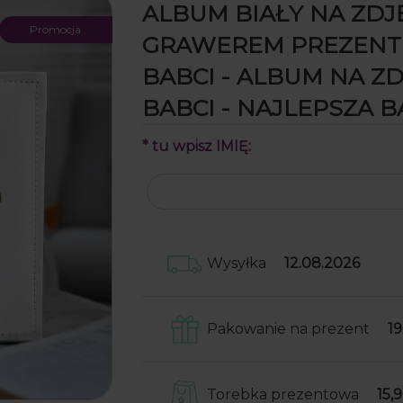
ALBUM BIAŁY NA ZDJĘ
Promocja
GRAWEREM PREZENT 
BABCI - ALBUM NA ZD
BABCI - NAJLEPSZA B
*
tu wpisz IMIĘ:
Wysyłka
12.08.2026
Pakowanie na prezent
19
Skrzynki obwijamy w papier o
następnie wkładamy je do
Torebka prezentowa
15,9