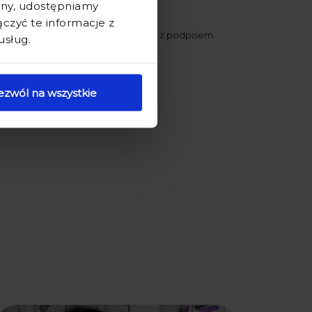
ryny, udostępniamy
zyć te informacje z
łnić album wybranymi fotografiami z podpisem.
usług.
ezwól na wszystkie