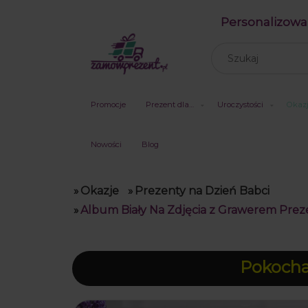
Personalizowa
Promocje
Prezent dla…
Uroczystości
Okaz
Nowości
Blog
»
Okazje
»
Prezenty na Dzień Babci
»
Album Biały Na Zdjęcia z Grawerem Prezen
Pokochal