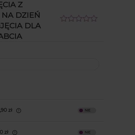
CIA Z
NA DZIEŃ
JĘCIA DLA
ABCIA
,90 zł
zdobny, a
0 zł