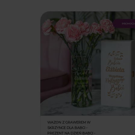
35,90 z
39,90 zł
promocj
WAZON Z GRAWEREM W
SKRZYNCE DLA BABCI -
PREZENT NA DZIEŃ BABCI -