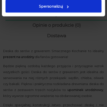
Spersonalizuj
Opis
Opinie o produkcie (0)
Dostawa
Deska do serów z grawerem Smacznego Kochanie to idealny
prezent na urodziny
dla fanów gotowania!
Będzie piękną ozdobą każdego przyjęcia i przyciągnie wzrok
wszystkich gości. Deska do serów z grawerem jest idealna do
serwowania na niej różnych przekąsek: wędlin, chleba, oliwek
czy bakalii. Piękna i praktyczna rozkładana drewniana deska do
serów z zestawem trzech nożyków to
upominek urodzinowy
,
który wywrze ogromne wrażenie na obdarowanej osobie.
Dzięki specjalnej konstrukcji łatwo przechować deskę i nie