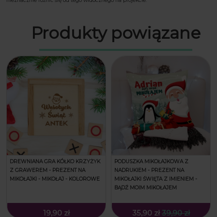
nieznacznie różnić się od tego widocznego na projekcie.
Produkty powiązane
DREWNIANA GRA KÓŁKO KRZYŻYK
PODUSZKA MIKOŁAJKOWA Z
Z GRAWEREM - PREZENT NA
NADRUKIEM - PREZENT NA
MIKOŁAJKI - MIKOŁAJ - KOLOROWE
MIKOŁAJKI ŚWIĘTA Z IMIENIEM -
BĄDŹ MOIM MIKOŁAJEM
19,90 zł
35,90 zł
39,90 zł