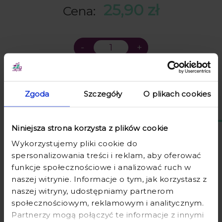
w swoim rodzaju.
25,90 zł
Cena:
do koszyka
Zgoda
Szczegóły
O plikach cookies
Opis
Niniejsza strona korzysta z plików cookie
Opinie o produkcie (0)
Wykorzystujemy pliki cookie do
Dostawa
spersonalizowania treści i reklam, aby oferować
funkcje społecznościowe i analizować ruch w
naszej witrynie. Informacje o tym, jak korzystasz z
GRA DOMINO Z GRAWEREM - ZABAWNY
naszej witryny, udostępniamy partnerom
PREZENT Z OKAZJI MIKOŁAJEK W SZKOLE
społecznościowym, reklamowym i analitycznym.
Partnerzy mogą połączyć te informacje z innymi