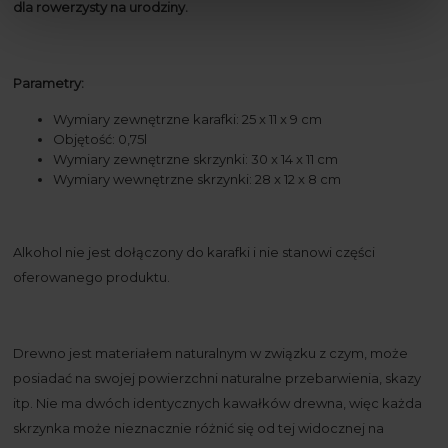
dla rowerzysty na urodziny.
Parametry:
Wymiary zewnętrzne karafki: 25 x 11 x 9 cm
Objętość: 0,75l
Wymiary zewnętrzne skrzynki: 30 x 14 x 11 cm
Wymiary wewnętrzne skrzynki: 28 x 12 x 8 cm
Alkohol nie jest dołączony do karafki i nie stanowi części
oferowanego produktu.
Drewno jest materiałem naturalnym w związku z czym, może
posiadać na swojej powierzchni naturalne przebarwienia, skazy
itp. Nie ma dwóch identycznych kawałków drewna, więc każda
skrzynka może nieznacznie różnić się od tej widocznej na