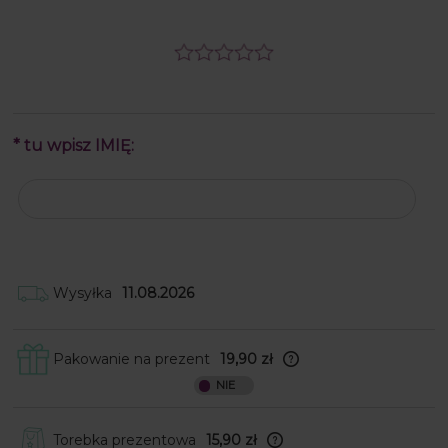
*
tu wpisz IMIĘ:
Wysyłka
11.08.2026
Pakowanie na prezent
19,90 zł
Skrzynki obwijamy w papier ozdobny, a
następnie wkładamy je do
kartonowego pudełka wraz z kokardką
do samodzielnego przyklejenia. W
Torebka prezentowa
15,90 zł