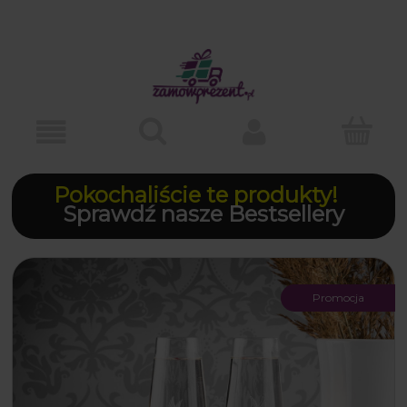
Pokochaliście te produkty!
Sprawdź nasze Bestsellery
Promocja