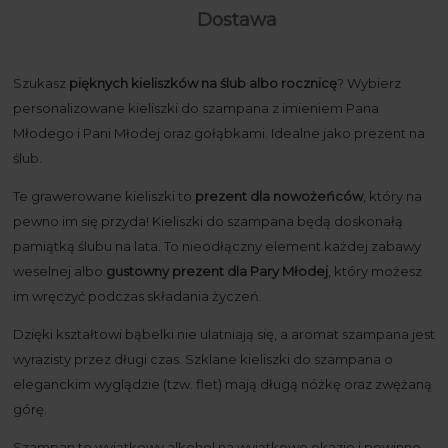
Dostawa
Szukasz
pięknych kieliszków na ślub albo rocznicę
? Wybierz
personalizowane kieliszki do szampana z imieniem Pana
Młodego i Pani Młodej oraz gołąbkami. Idealne jako prezent na
ślub.
Te grawerowane kieliszki to
prezent dla nowożeńców
, który na
pewno im się przyda! Kieliszki do szampana będą doskonałą
pamiątką ślubu na lata. To nieodłączny element każdej zabawy
weselnej albo
gustowny prezent dla Pary Młodej
, który możesz
im wręczyć podczas składania życzeń.
Dzięki kształtowi bąbelki nie ulatniają się, a aromat szampana jest
wyrazisty przez długi czas. Szklane kieliszki do szampana o
eleganckim wyglądzie (tzw. flet) mają długą nóżkę oraz zwężaną
górę.
Szampan to wyjątkowy alkohol na wyjątkowe okazje i powinno