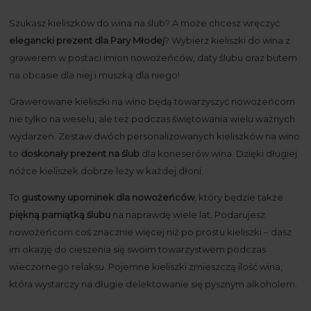
Szukasz kieliszków do wina na ślub? A może chcesz wręczyć
elegancki prezent dla Pary Młodej
? Wybierz kieliszki do wina z
grawerem w postaci imion nowożeńców, daty ślubu oraz butem
na obcasie dla niej i muszką dla niego!
Grawerowane kieliszki na wino będą towarzyszyć nowożeńcom
nie tylko na weselu, ale też podczas świętowania wielu ważnych
wydarzeń. Zestaw dwóch personalizowanych kieliszków na wino
to
doskonały prezent na ślub
dla koneserów wina. Dzięki długiej
nóżce kieliszek dobrze leży w każdej dłoni.
To
gustowny upominek dla nowożeńców
, który będzie także
piękną pamiątką ślubu
na naprawdę wiele lat. Podarujesz
nowożeńcom coś znacznie więcej niż po prostu kieliszki – dasz
im okazję do cieszenia się swoim towarzystwem podczas
wieczornego relaksu. Pojemne kieliszki zmieszczą ilość wina,
która wystarczy na długie delektowanie się pysznym alkoholem.