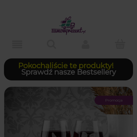
Pokochaliście te produkty!
Sprawdź nasze Bestsellery
Promocja