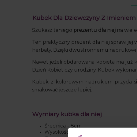
Kubek Dla Dziewczyny Z Imieniem 
Szukasz taniego
prezentu dla niej
na wiele
Ten praktyczny prezent dla niej sprawi jej
herbaty. Dzięki dwustronnemu nadrukowi m
Nawet jeżeli obdarowana kobieta ma już ki
Dzień Kobiet czy urodziny. Kubek wykonany 
Kubek z kolorowym nadrukiem przyda się 
smakować jeszcze lepiej.
Wymiary kubka dla niej
Średnica – 8cm
Wysokość – 9,5cm