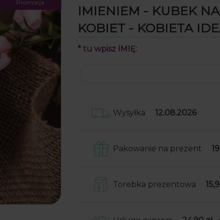
Promocja
IMIENIEM - KUBEK NA
KOBIET - KOBIETA ID
*
tu wpisz IMIĘ:
Wysyłka
12.08.2026
Pakowanie na prezent
19
Skrzynki obwijamy w papier o
następnie wkładamy je do
Torebka prezentowa
15,9
kartonowego pudełka wraz z 
do samodzielnego przyklejeni
Do Twojego zamówienia dołoż
przypadku produktów niefor
torebkę prezentową
(np. nosidła, kufle, kubki) wkł