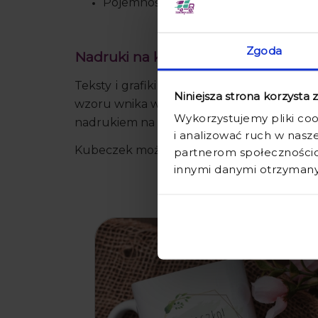
Pojemność – 330ml
Zgoda
Nadruki na kubkach
Teksty i grafiki na kubki ceramiczne w na
Niniejsza strona korzysta 
wzoru wnika w głąb specjalnej warstwy, któ
Wykorzystujemy pliki coo
nadrukiem na kubku w jego pełnej okazało
i analizować ruch w nasze
Kubeczek możemy zapakować na prezent – 
partnerom społecznościo
innymi danymi otrzymanym
promocj