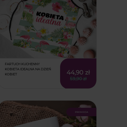
FARTUCH KUCHENNY
KOBIETA IDEALNA NA DZIEŃ
44,90 zł
KOBIET
59,90 zł
44,90 zł
59,90 zł
promocja