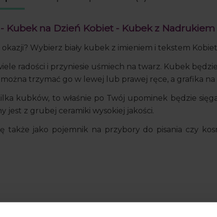
cena od momentu, k
pojawił się w sprzed
- Kubek na Dzień Kobiet - Kubek z Nadrukiem
 okazji? Wybierz biały kubek z imieniem i tekstem Kobiet
 wiele radości i przyniesie uśmiech na twarz. Kubek będ
ożna trzymać go w lewej lub prawej ręce, a grafika n
lka kubków, to właśnie po Twój upominek będzie sięgać
jest z grubej ceramiki wysokiej jakości.
także jako pojemnik na przybory do pisania czy kos