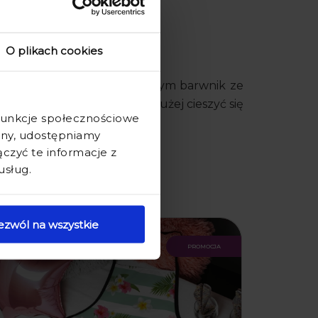
O plikach cookies
macji. Jest to proces, w którym barwnik ze
 oraz trwałe. Aby jak najdłużej cieszyć się
 funkcje społecznościowe
ryny, udostępniamy
z odpowiednią opcję.
zyć te informacje z
usług.
ezwól na wszystkie
promocja