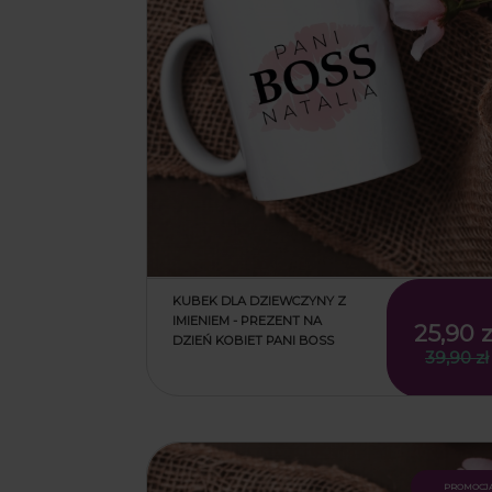
KUBEK DLA DZIEWCZYNY Z
IMIENIEM - PREZENT NA
25,90 z
DZIEŃ KOBIET PANI BOSS
39,90 zł
25,90 z
39,90 zł
promocj