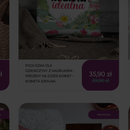
PODUSZKA DLA
DZIEWCZYNY Z NADRUKIEM -
ł
35,90 zł
PREZENT NA DZIEŃ KOBIET -
39,90 zł
KOBIETA IDEALNA
ł
35,90 zł
39,90 zł
a
promocja