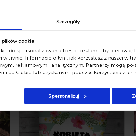
Szczegóły
szym sklepie z prezentami nanosimy korzystając z subli
z plików cookie
rą pokryte są kubeczki. Nadruki są wyraziste, wielobarwne
kie do spersonalizowania treści i reklam, aby oferować
ści, zalecamy mycie ręczne.
j witrynie. Informacje o tym, jak korzystasz z naszej wit
wystarczy, że podczas składania zamówienia wybierzes
wym, reklamowym i analitycznym. Partnerzy mogą połąc
i od Ciebie lub uzyskanymi podczas korzystania z ich 
Produkty powiązane
Spersonalizuj
Z
a
promocja