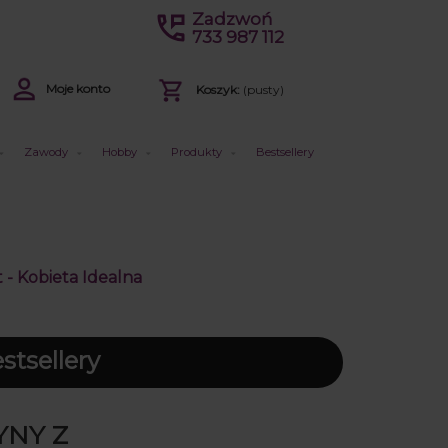
Zadzwoń
733 987 112
Moje konto
Koszyk:
(pusty)
Zawody
Hobby
Produkty
Bestsellery
- Kobieta Idealna
tsellery
YNY Z