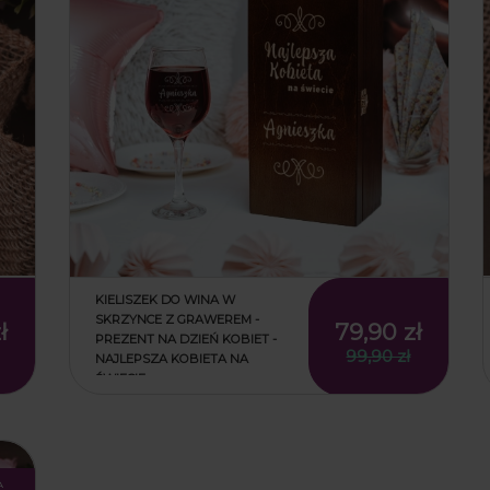
KIELISZEK DO WINA W
SKRZYNCE Z GRAWEREM -
ł
79,90 zł
PREZENT NA DZIEŃ KOBIET -
99,90 zł
NAJLEPSZA KOBIETA NA
ŚWIECIE
ł
79,90 zł
99,90 zł
a