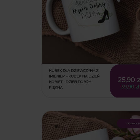
KUBEK DLA DZIEWCZYNY Z
IMIENIEM - KUBEK NA DZIEŃ
25,90 z
KOBIET - DZIEŃ DOBRY
39,90 zł
PIĘKNA
25,90 z
39,90 zł
promocj