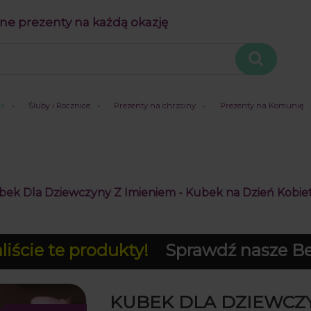
ne prezenty na każdą okazję
je
Śluby i Rocznice
Prezenty na chrzciny
Prezenty na Komunię
bek Dla Dziewczyny Z Imieniem - Kubek na Dzień Kobiet 
iście te produkty!
Sprawdź nasze Bes
KUBEK DLA DZIEWCZ