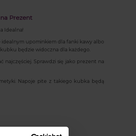
iedy produkt
aży.
 na Prezent
a Idealna!
zie idealnym upominkiem dla fanki kawy albo
a kubku będzie widoczna dla każdego.
 najczęściej. Sprawdzi się jako prezent na
metyki. Napoje pite z takiego kubka będą