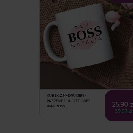
KUBEK Z NADRUKIEM -
PREZENT DLA SZEFOWEJ -
25,90 z
PANI BOSS
39,90 zł
25,90 z
39,90 zł