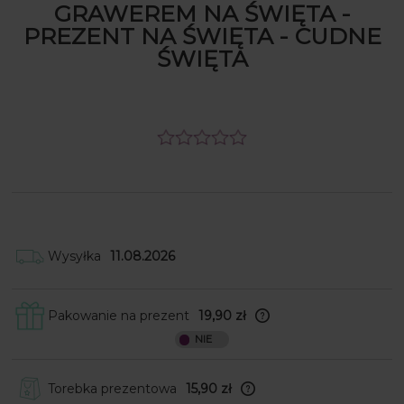
GRAWEREM NA ŚWIĘTA -
PREZENT NA ŚWIĘTA - CUDNE
ŚWIĘTA
Wysyłka
11.08.2026
Pakowanie na prezent
19,90 zł
Skrzynki obwijamy w papier ozdobny, a
następnie wkładamy je do
kartonowego pudełka wraz z kokardką
do samodzielnego przyklejenia. W
Torebka prezentowa
15,90 zł
przypadku produktów nieforemnych