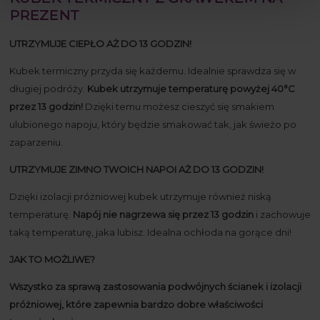
PREZENT
UTRZYMUJE CIEPŁO AŻ DO 13 GODZIN!
Kubek termiczny przyda się każdemu. Idealnie sprawdza się w
długiej podróży.
Kubek utrzymuje temperaturę powyżej 40°C
przez 13 godzin!
Dzięki temu możesz cieszyć się smakiem
ulubionego napoju, który będzie smakować tak, jak świeżo po
zaparzeniu.
UTRZYMUJE ZIMNO TWOICH NAPOI AŻ DO 13 GODZIN!
Dzięki izolacji próżniowej kubek utrzymuje również niską
temperaturę.
Napój nie nagrzewa się przez 13 godzin
i zachowuje
taką temperaturę, jaka lubisz. Idealna ochłoda na gorące dni!
JAK TO MOŻLIWE?
Wszystko za sprawą zastosowania podwójnych ścianek i izolacji
próżniowej, które zapewnia bardzo dobre właściwości