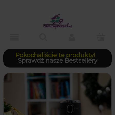
Pokochaliście te produkty!
Sprawdź nasze Bestsellery