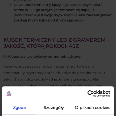
Nasz kubek termiczny łączy najlepsze cechy kubka i
termosu. Długo utrzymuje temperaturę napoju i
jednocześnie jest wygodny w użyciu. Cena zawiera grawer
z jednej strony kubka od strony pijącego.⚡️
KUBEK TERMICZNY LED Z GRAWEREM -
JAKOŚĆ, KTÓRĄ POKOCHASZ
1️⃣
Wbudowany dotykowy termometr cyfrowy:
Kubek posiada zaawansowany system monitorowania
temperatury. Wystarczy obrócić butelkę do góry dnem na 10
sekund, aby odczytać dokładną temperaturę napoju. Na
wyświetlaczu pojawi się cyfrowy wynik oraz kolorowa ikona
wskazująca temperaturę napoju.
2️⃣
Ikona zmieniająca kolor:
Zgoda
Szczegóły
O plikach cookies
Dzięki innowacyjnej technologii, ikonka kropelki zmienia kolor w