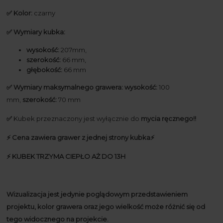
✅
Kolor:
czarny
✅ Wymiary kubka:
wysokość:
207mm,
szerokość:
66 mm,
głębokość:
66 mm
✅ Wymiary maksymalnego grawera:
wysokość:
100
mm,
szerokość:
70 mm
✅
Kubek przeznaczony jest wyłącznie do
mycia ręcznego!!
⚡️ Cena zawiera grawer z jednej strony kubka⚡️
⚡️ KUBEK TRZYMA CIEPŁO AŻ DO 13H
Wizualizacja jest jedynie poglądowym przedstawieniem
projektu, kolor grawera oraz jego wielkość może różnić się od
tego widocznego na projekcie.