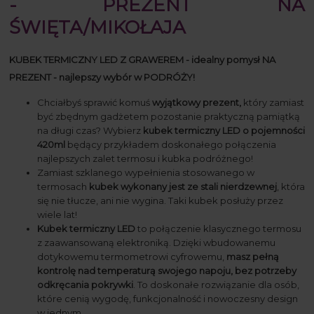
- PREZENT NA
ŚWIĘTA/MIKOŁAJA
KUBEK TERMICZNY LED Z GRAWEREM - idealny pomysł NA
PREZENT - najlepszy wybór w PODRÓŻY!
Chciałbyś sprawić komuś
wyjątkowy prezent,
który zamiast
być zbędnym gadżetem pozostanie praktyczną pamiątką
na długi czas? Wybierz
kubek termiczny LED o pojemności
420ml
będący przykładem doskonałego połączenia
najlepszych zalet termosu i kubka podróżnego!
Zamiast szklanego wypełnienia stosowanego w
termosach
kubek wykonany jest ze stali nierdzewnej
, która
się nie tłucze, ani nie wygina. Taki kubek posłuży przez
wiele lat!
Kubek termiczny LED
to połączenie klasycznego termosu
z zaawansowaną elektroniką. Dzięki wbudowanemu
dotykowemu termometrowi cyfrowemu,
masz pełną
kontrolę nad temperaturą swojego napoju, bez potrzeby
odkręcania pokrywki
. To doskonałe rozwiązanie dla osób,
które cenią wygodę, funkcjonalność i nowoczesny design
w jednym.