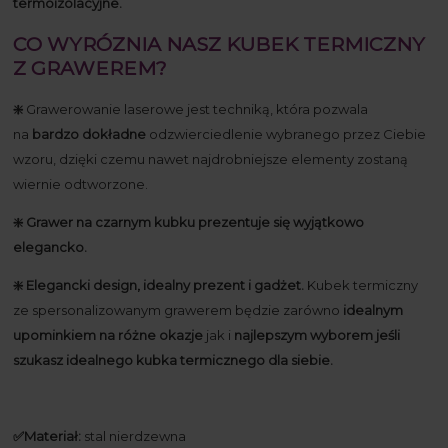
termoizolacyjne.
CO WYRÓZNIA NASZ KUBEK TERMICZNY
Z GRAWEREM?
❇️
Grawerowanie laserowe jest techniką, która pozwala
na
bardzo dokładne
odzwierciedlenie wybranego przez Ciebie
wzoru, dzięki czemu nawet najdrobniejsze elementy zostaną
wiernie odtworzone.
❇️ Grawer na czarnym kubku prezentuje się wyjątkowo
elegancko.
❇️ Elegancki design, idealny prezent i gadżet.
Kubek termiczny
ze spersonalizowanym grawerem będzie zarówno
idealnym
upominkiem na różne okazje
jak i
najlepszym wyborem jeśli
szukasz idealnego kubka termicznego dla siebie.
✅Materiał:
stal nierdzewna