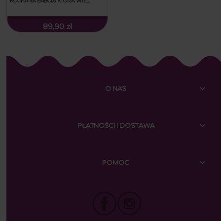
KOCHANA BABCIA KTÓRA WIE
WSZYSTKO
89,90 zł
O NAS
PŁATNOŚCI I DOSTAWA
POMOC