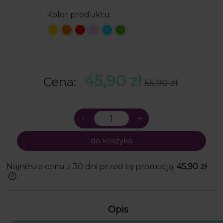
 dni robocze.
do Ciebie na czas.
Kolor produktu:
45,90 zł
Cena:
55,90 zł
do koszyka
Najniższa cena z 30 dni przed tą promocją:
45,90 zł
Jeżeli produkt jest sprzedawany krócej
niż 30 dni, wyświetlana jest najniższa
cena od momentu, kiedy produkt
Opis
pojawił się w sprzedaży.