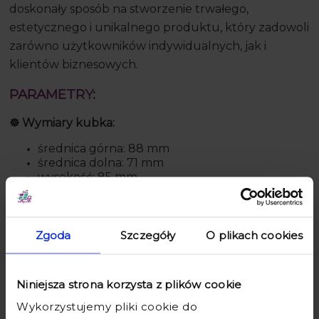
doskonały sposób na stworzenie trwałego,
estetycznego i unikalnego produktu, który zadowoli
zarówno użytkowników indywidualnych, jak i
klientów biznesowych.
PARAMETRY:
☸️ Wymiary kubka:
średnica górna: 88 mm
średnica dolna: 71 mm
wysokość: 85 mm
pojemność: ok. 290 ml
☸️ Kolory do wyboru:
Zgoda
Szczegóły
O plikach cookies
różowy
czerwony
pomarańczowy
Niniejsza strona korzysta z plików cookie
żółty
zielony
Wykorzystujemy pliki cookie do
niebieski