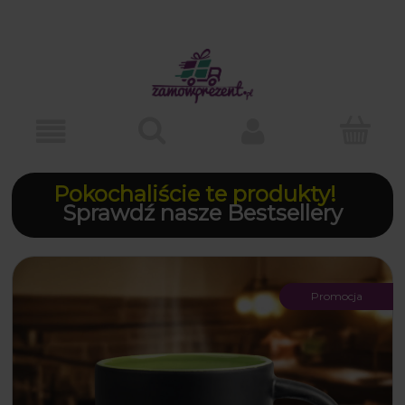
Pokochaliście te produkty!
Sprawdź nasze Bestsellery
Promocja