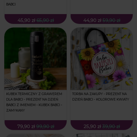
BABCI
45,90 zł
65,90 zł
44,90 zł
59,90 zł
KUBEK TERMICZNY Z GRAWEREM
TORBA NA ZAKUPY - PREZENT NA
DLA BABCI - PREZENT NA DZIEŃ
DZIEŃ BABCI - KOLOROWE KWIATY
BABCI Z IMIENIEM - KUBEK BABCI -
ZAMYKANY
79,90 zł
99,90 zł
25,90 zł
39,90 zł