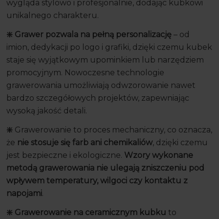
wygląda stylowo i profesjonalnie, dodając kubkowi
unikalnego charakteru.
❇️ Grawer pozwala na pełną personalizację
– od
imion, dedykacji po logo i grafiki, dzięki czemu kubek
staje się wyjątkowym upominkiem lub narzędziem
promocyjnym. Nowoczesne technologie
grawerowania umożliwiają odwzorowanie nawet
bardzo szczegółowych projektów, zapewniając
wysoką jakość detali.
❇️
Grawerowanie to proces mechaniczny, co oznacza,
że
nie stosuje się farb ani chemikaliów
, dzięki czemu
jest bezpieczne i ekologiczne.
Wzory wykonane
metodą grawerowania nie ulegają zniszczeniu pod
wpływem temperatury, wilgoci czy kontaktu z
napojami
.
❇️ Grawerowanie na ceramicznym kubku
to