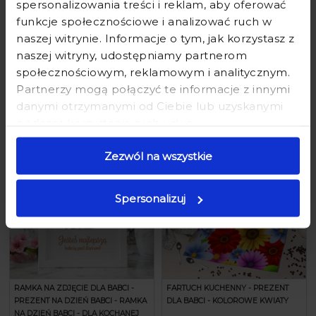
spersonalizowania treści i reklam, aby oferować
biały
funkcje społecznościowe i analizować ruch w
☸️ KOLOR GRAWERA ZALEŻY OD KOLORU
naszej witrynie. Informacje o tym, jak korzystasz z
WNETRZA KUBKA❕❕
naszej witryny, udostępniamy partnerom
społecznościowym, reklamowym i analitycznym.
Partnerzy mogą połączyć te informacje z innymi
Produkty powiązane
danymi otrzymanymi od Ciebie lub uzyskanymi
podczas korzystania z ich usług.
Zezwól na wszystkie
Spersonalizuj
RAMKA NA ZDJĘCIE DLA BABCI -
FARTUCH KUCHENNY - PREZENT
PREZENT NA DZIEŃ BABCI - RAMKA
DLA BABCI - KOLOROWE KWIATY
NA DZIEŃ BABCI - DLA KOCHANEJ