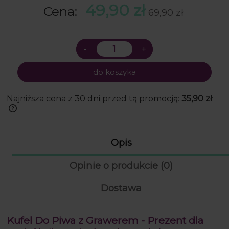
w swoim rodzaju.
49,90 zł
Cena:
69,90 zł
do koszyka
Najniższa cena z 30 dni przed tą promocją:
35,90 zł
Jeżeli produkt jest sprzedawany krócej
niż 30 dni, wyświetlana jest najniższa
cena od momentu, kiedy produkt
Opis
pojawił się w sprzedaży.
Opinie o produkcie (0)
Dostawa
Kufel Do Piwa z Grawerem - Prezent dla