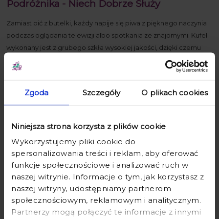
Podróżnika - Niech Dobrze Służy
Zamiast pić z butelki, każdy napije się piwa z pięknego naczynia
podczas oglądania telewizji albo spotkania ze znajomymi. Kufel
wykonany jest z grubego szkła wysokiej jakości, dzięki czemu
jest odporny na uszkodzenia. Wygodna i solidna rączka dobrze
leży w ręce i pozwala na mocne trzymanie kufla w dłoni.
Kufel będzie przypominać o tym wyjątkowym dniu za każdym
Zgoda
Szczegóły
O plikach cookies
razem, kiedy obdarowany z niego skorzysta. Personalizowana
dedykacja sprawi, że żadna inna osoba nie będzie mieć takiego
Niniejsza strona korzysta z plików cookie
naczynia.
Wykorzystujemy pliki cookie do
Kufel pomieści aż 650ml napoju i pozwoli na delektowanie się
spersonalizowania treści i reklam, aby oferować
całą butelką złotego alkoholu, bez konieczności kilkukrotnego
funkcje społecznościowe i analizować ruch w
dolewania.
naszej witrynie. Informacje o tym, jak korzystasz z
naszej witryny, udostępniamy partnerom
społecznościowym, reklamowym i analitycznym.
Wymiary kufla:
Partnerzy mogą połączyć te informacje z innymi