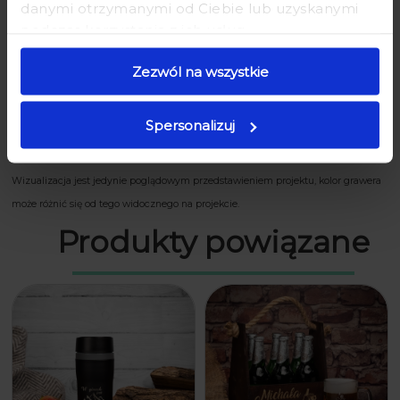
danymi otrzymanymi od Ciebie lub uzyskanymi
Pojemność 650ml (mieści piwo 0,5l wraz z pianką)
podczas korzystania z ich usług.
Wysokość 15cm
Szerokość 9cm (góra) 10cm (podstawa)
Zezwól na wszystkie
Spersonalizuj
Alkohol nie stanowi części oferowanego produktu.
Wizualizacja jest jedynie poglądowym przedstawieniem projektu, kolor grawera
może różnić się od tego widocznego na projekcie.
Produkty powiązane