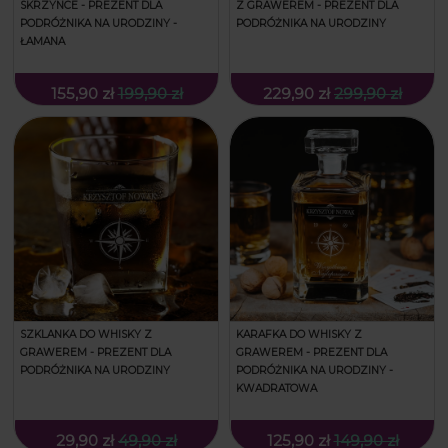
SKRZYNCE - PREZENT DLA
Z GRAWEREM - PREZENT DLA
PODRÓŻNIKA NA URODZINY -
PODRÓŻNIKA NA URODZINY
ŁAMANA
155,90 zł
199,90 zł
229,90 zł
299,90 zł
SZKLANKA DO WHISKY Z
KARAFKA DO WHISKY Z
GRAWEREM - PREZENT DLA
GRAWEREM - PREZENT DLA
PODRÓŻNIKA NA URODZINY
PODRÓŻNIKA NA URODZINY -
KWADRATOWA
29,90 zł
49,90 zł
125,90 zł
149,90 zł