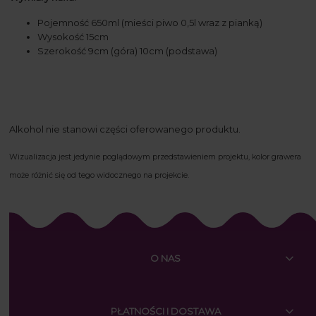
Pojemność 650ml (mieści piwo 0,5l wraz z pianką)
Wysokość 15cm
Szerokość 9cm (góra) 10cm (podstawa)
Alkohol nie stanowi części oferowanego produktu.
Wizualizacja jest jedynie poglądowym przedstawieniem projektu, kolor grawera
może różnić się od tego widocznego na projekcie.
O NAS
PŁATNOŚCI I DOSTAWA