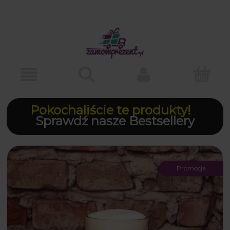
Pokochaliście te produkty!
Sprawdź nasze Bestsellery
Promocja