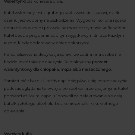
Walentynki
dla konesera piwa
.
Kufel wykonany jest z grubego szkła wysokiej jakości, dzięki
czemu jest odporny na uszkodzenia. Wygodna i solidna rączka
dobrze leży w ręce i pozwala na mocne trzymanie kufla w dłoni.
Kufel będzie przypominać o tym wyjątkowym dniu za każdym
razem, kiedy obdarowany z niego skorzysta.
Personalizowana dedykacja sprawi, że żadna inna osoba nie
będzie mieć takiego naczynia. To praktyczny
prezent
walentynkowy dla chłopaka, męża albo narzeczonego.
Zamiast pić z butelki, każdy napije się piwa z pięknego naczynia
podczas oglądania telewizji albo spotkania ze znajomymi. Kufel
pomieści aż 650ml napoju i pozwoli na delektowanie się całą
butelką złotego alkoholu, bez konieczności kilkukrotnego
dolewania.
Wymiary kufla: