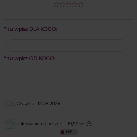
*
tu wpisz DLA KOGO:
*
tu wpisz OD KOGO:
Wysyłka
12.08.2026
Pakowanie na prezent
19,90 zł
Skrzynki obwijamy w papier ozdobny, a
następnie wkładamy je do