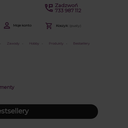
Zadzwoń
733 987 112
Moje konto
Koszyk:
(pusty)
Zawody
Hobby
Produkty
Bestsellery
amenty
tsellery