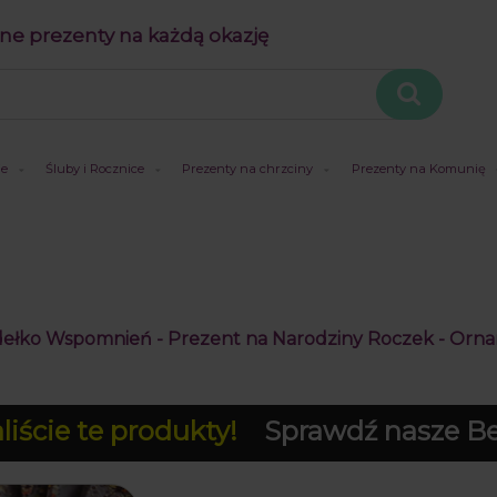
ne prezenty na każdą okazję
je
Śluby i Rocznice
Prezenty na chrzciny
Prezenty na Komunię
dełko Wspomnień - Prezent na Narodziny Roczek - Orn
iście te produkty!
Sprawdź nasze Bes