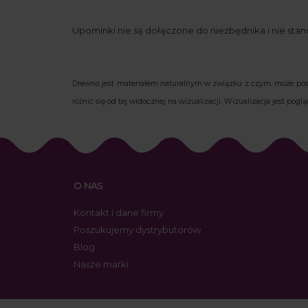
Upominki nie są dołączone do niezbędnika i nie sta
Drewno jest materiałem naturalnym w związku z czym, może posi
różnić się od tej widocznej na wizualizacji. Wizualizacja jest po
O NAS
Kontakt i dane firmy
Poszukujemy dystrybutorów
Blog
Nasze marki