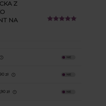
CKA Z
KO
NT NA
90 zł
,
cionki
,90 zł
y. Po
a
zdobny, a
pomysł