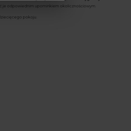
czcić je odpowiednim upominkiem okolicznościowym.
dziecięcego pokoju.