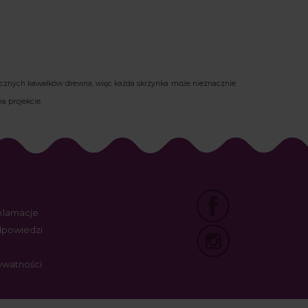
tycznych kawałków drewna, więc każda skrzynka może nieznacznie
a projekcie.
eklamacje
odpowiedzi
rywatności