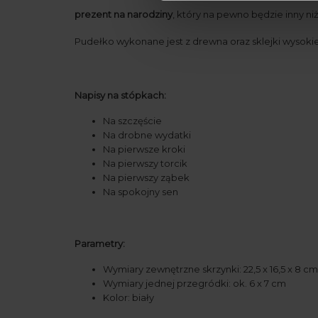
prezent na narodziny
, który na pewno będzie inny n
Pudełko wykonane jest z drewna oraz sklejki wysok
Napisy na stópkach:
Na szczęście
Na drobne wydatki
Na pierwsze kroki
Na pierwszy torcik
Na pierwszy ząbek
Na spokojny sen
Parametry:
Wymiary zewnętrzne skrzynki: 22,5 x 16,5 x 8 cm
Wymiary jednej przegródki: ok. 6 x 7 cm
Kolor: biały