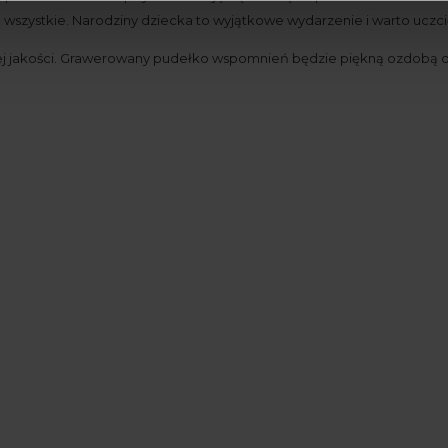
iż wszystkie. Narodziny dziecka to wyjątkowe wydarzenie i warto u
iej jakości. Grawerowany pudełko wspomnień będzie piękną ozdobą 