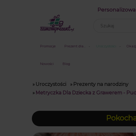
Personalizowa
Promocje
Prezent dla…
Uroczystości
Okaz
Nowości
Blog
»
Uroczystości
»
Prezenty na narodziny
»
Metryczka Dla Dziecka z Grawerem - Pu
Pokochal