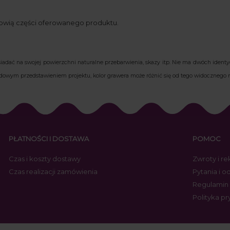
nowią części oferowanego produktu.
adać na swojej powierzchni naturalne przebarwienia, skazy itp. Nie ma dwóch iden
glądowym przedstawieniem projektu, kolor grawera może różnić się od tego widocznego n
PŁATNOŚCI I DOSTAWA
POMOC
Czas i koszty dostawy
Zwroty i r
Czas realizacji zamówienia
Pytania i 
Regulamin
Polityka p