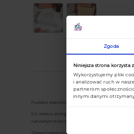
Zgoda
Niniejsza strona korzysta 
Wykorzystujemy pliki coo
i analizować ruch w nasze
partnerom społecznościo
innymi danymi otrzymanym
Pudełko wspomnień z wygrawerowaną metryczką i i
Do sześciu przegródek można włożyć upominki zwi
naturalnym kolorze drewna. Pudełko może zostać ta
Grawerowanie to bardzo trwała metoda znakowania p