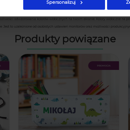
Spersonalizuj
Z
 możliwości odwzorowania kolorów widocznych na twoim ekranie.
Kolory widoczne na pr
ie. Jest to uzależnione od osobistych ustawień monitorów oraz możliwości produkcyjny
Produkty powiązane
a
promocja