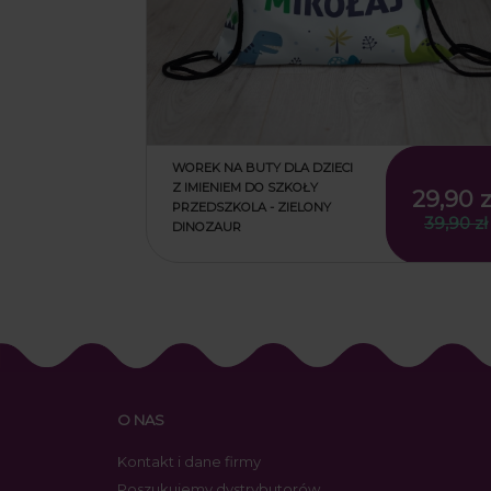
WOREK NA BUTY DLA DZIECI
Z IMIENIEM DO SZKOŁY
29,90 z
PRZEDSZKOLA - ZIELONY
39,90 zł
DINOZAUR
29,90 z
39,90 zł
O NAS
Kontakt i dane firmy
Poszukujemy dystrybutorów