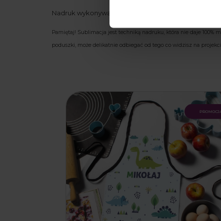
Nadruk wykonywany jest metodą sublimacji.
Pamiętaj! Sublimacja jest techniką nadruku, która nie daje 100%
poduszki, może delikatnie odbiegać od tego co widzisz na projekc
promocj