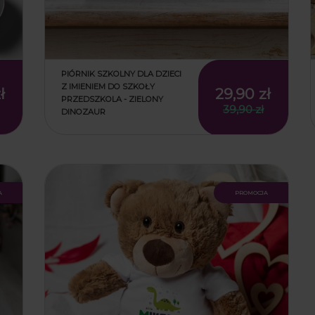
PIÓRNIK SZKOLNY DLA DZIECI
Z IMIENIEM DO SZKOŁY
ł
29,90 zł
PRZEDSZKOLA - ZIELONY
39,90 zł
DINOZAUR
ł
29,90 zł
39,90 zł
a
promocja