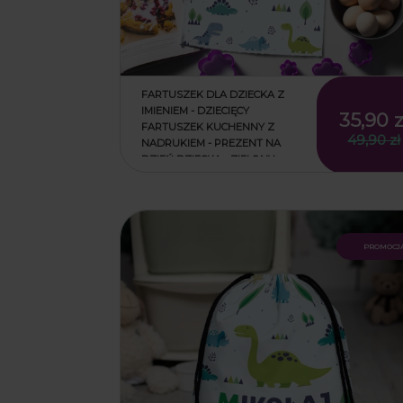
FARTUSZEK DLA DZIECKA Z
IMIENIEM - DZIECIĘCY
35,90 z
FARTUSZEK KUCHENNY Z
49,90 zł
NADRUKIEM - PREZENT NA
DZIEŃ DZIECKA - ZIELONY
DINOZAUR
35,90 z
49,90 zł
promocj