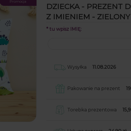
Promocja
DZIECKA - PREZENT 
Z IMIENIEM - ZIELON
*
tu wpisz IMIĘ:
Wysyłka
11.08.2026
Pakowanie na prezent
19
Skrzynki obwijamy w papier o
następnie wkładamy je do
Torebka prezentowa
15,9
kartonowego pudełka wraz z 
do samodzielnego przyklejeni
Do Twojego zamówienia dołoż
przypadku produktów niefor
torebkę prezentową
(np. nosidła, kufle, kubki) wkł