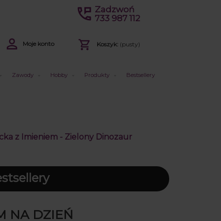
Zadzwoń
733 987 112
Moje konto
Koszyk:
(pusty)
Zawody
Hobby
Produkty
Bestsellery
cka z Imieniem - Zielony Dinozaur
tsellery
M NA DZIEŃ