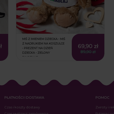
MIŚ Z IMIENIEM DZIECKA - MIŚ
Z NADRUKIEM NA KOSZULCE
ł
69,90 zł
- PREZENT NA DZIEŃ
89,90 zł
DZIECKA - ZIELONY
DINOZAUR
ł
69,90 zł
89,90 zł
PŁATNOŚCI I DOSTAWA
POMOC
Czas i koszty dostawy
Zwroty i r
Czas realizacji zamówienia
Pytania i 