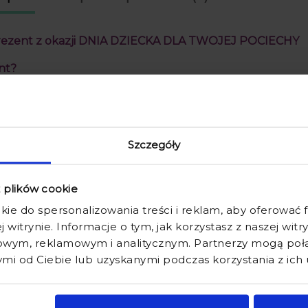
cena od momentu, k
pojawił się w sprzed
zent z okazji DNIA DZIECKA DLA TWOJEJ POCIECHY
nt?
RZENICĘ CZY CHRZEŚNIAKA pięknym podarunkiem?
m
to idealny gadżet który sprawi radość
każdemu dziecku
, niezależn
ależy Ci na tej wyjątkowej osobie.
Poduszka z nadrukiem będzie id
Szczegóły
 podczas drzemek w żłobku czy przedszkolu.
odukty i stwórz niezapomniany komplet wraz z fartuszkiem i worki
z plików cookie
kie do spersonalizowania treści i reklam, aby oferować
rukiem.
j witrynie. Informacje o tym, jak korzystasz z naszej wit
wym, reklamowym i analitycznym. Partnerzy mogą połąc
i od Ciebie lub uzyskanymi podczas korzystania z ich 