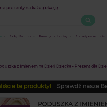
ne prezenty na każdą okazję
je
Śluby i Rocznice
Prezenty na chrzciny
Prezenty na Komunię
oduszka z Imieniem na Dzień Dziecka - Prezent dla Dzie
iście te produkty!
Sprawdź nasze Bes
PODUSZKA Z IMIENIE