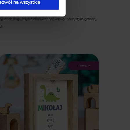
ezwól na wszystkie
ojektach mają jedynie charakter poglądowy. Kolorystyka gotowej
ch.
promocja