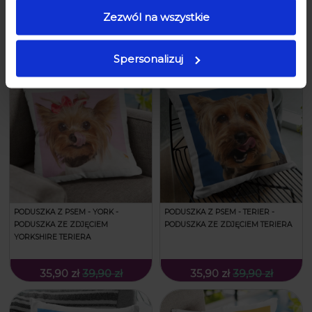
LABRADORA
Zezwól na wszystkie
35,90 zł
39,90 zł
35,90 zł
39,90 zł
Spersonalizuj
PODUSZKA Z PSEM - YORK -
PODUSZKA Z PSEM - TERIER -
PODUSZKA ZE ZDJĘCIEM
PODUSZKA ZE ZDJĘCIEM TERIERA
YORKSHIRE TERIERA
35,90 zł
39,90 zł
35,90 zł
39,90 zł