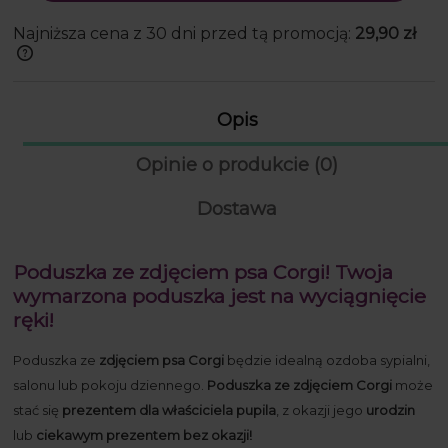
Najniższa cena z 30 dni przed tą promocją:
29,90 zł
Jeżeli produkt jest sprzedawany krócej
niż 30 dni, wyświetlana jest najniższa
cena od momentu, kiedy produkt
Opis
pojawił się w sprzedaży.
Opinie o produkcie (0)
Dostawa
Poduszka ze zdjęciem psa Corgi! Twoja
wymarzona poduszka jest na wyciągnięcie
ręki!
Poduszka ze
zdjęciem psa Corgi
będzie idealną ozdoba sypialni,
salonu lub pokoju dziennego.
Poduszka ze zdjęciem Corgi
może
stać się
prezentem dla właściciela pupila
, z okazji jego
urodzin
lub
ciekawym prezentem bez okazji!