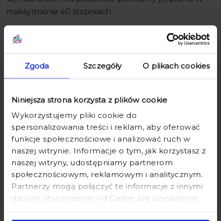
maksymalnie 40 stopniach.
Poduszkę świąteczną możemy zapakować na
prezent – wystarczy, że podczas składania
zamówienia wybierzesz odpowiednią opcję.
Zgoda
Szczegóły
O plikach cookies
Produkty powiązane
Niniejsza strona korzysta z plików cookie
Wykorzystujemy pliki cookie do
spersonalizowania treści i reklam, aby oferować
funkcje społecznościowe i analizować ruch w
naszej witrynie. Informacje o tym, jak korzystasz z
naszej witryny, udostępniamy partnerom
społecznościowym, reklamowym i analitycznym.
Partnerzy mogą połączyć te informacje z innymi
danymi otrzymanymi od Ciebie lub uzyskanymi
podczas korzystania z ich usług.
PODUSZKA Z PSEM - SPANIEL -
PODUSZKA Z PSEM - LABRADOR -
PODUSZKA ZE ZDJĘCIEM SPANIELA
PODUSZKA ZE ZDJĘCIEM