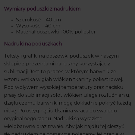
Wymiary poduszki z nadrukiem
Szerokość – 40 cm
Wysokość – 40 cm
Materiał poszewki: 100% poliester
Nadruki na poduszkach
Teksty i grafiki na poszewki poduszek w naszym
sklepie z prezentami nanosimy korzystając z
sublimacji. Jest to proces, w którym barwnik ze
wzoru wnika w głąb włókien tkaniny poliestrowej.
Pod wpływem wysokiej temperatury oraz nacisku
prasy do sublimacji splot włókien ulega rozluźnieniu,
dzięki czemu barwniki mogą dokładnie pokryć każdą
nitkę. Po ostygnięciu tkanina wraca do swojego
oryginalnego stanu. Nadruki są wyraziste,
wielobarwne oraz trwałe. Aby jak najdłużej cieszyć
się nadrukiem na poszewce polecamy jej pranie w