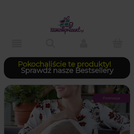
Pokochaliście te produkty!
Sprawdź nasze Bestsellery
Promocja