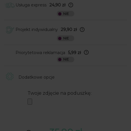
obwijamy ozdobnym papierem. Całość
Usługa express
24,90 zł
umieszczamy w jeszcze jednym
ienie złożone w godzinach 7.00
pudełku wraz z kokardką do
0 zostanie wysłane na kolejny
samodzielnego przyklejenia. UWAGA:
 roboczy. Gwarantujemy szybszą
pakowanie jest trwałe i nie pozwala na
ację zamówienia, jednak pamiętaj,
dodanie czegoś do prezentu bez
Projekt indywidualny
29,90 zł
stawa kurierska to rzecz
uszkodzenia ozdobnego papieru
Na Twoje życzenie dodamy do
eżna - nie da się jej przyspieszyć.
projektu tekst, użyjemy innej czcionki
r dostarczy paczkę w
lub połączymy dwa różne wzory. Po
rowanym przez wybraną firmę
złożeniu zamówienia podeślij na
Priorytetowa reklamacja
5,99 zł
ską terminie - standardowo jest
sklep@zamowprezent.pl swój pomysł
W przypadku trwałego uszkodzenia
 dni robocze.
na projekt, w razie potrzeby podeślij
produktu (stłuczenia, pęknięcia) lub
pliki wektorowe lub dodatkowe teksty.
zaginięcia w transporcie gwarantujemy
W wiadomości podaj numer
rozpatrzenie reklamacji w trybie
Dodatkowe opcje
zamówienia. Wykupienie tej usługi
priorytetowym, aby Twój prezent dotarł
może spowodować wydłużenie czasu
do Ciebie na czas.
realizacji o 1-2 dni robocze, wszystko po
Twoje zdjęcie na poduszkę:
to aby Twój gotowy produkt był jedyny
w swoim rodzaju.