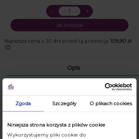
do koszyka
Najniższa cena z 30 dni przed tą promocją:
109,90 zł
Jeżeli produkt jest sprzedawany krócej
niż 30 dni, wyświetlana jest najniższa
cena od momentu, kiedy produkt
Opis
pojawił się w sprzedaży.
Opinie o produkcie (0)
Dostawa
Zgoda
Szczegóły
O plikach cookies
Wino to doskonały
prezent na rocznicę ślubu
. Wręcz je w pięknej
podwójnej skrzynce na wino z grawerem I Żyli Długo I Szczęśliwie
Niniejsza strona korzysta z plików cookie
Z Okazji Rocznicy Ślubu.
Wykorzystujemy pliki cookie do