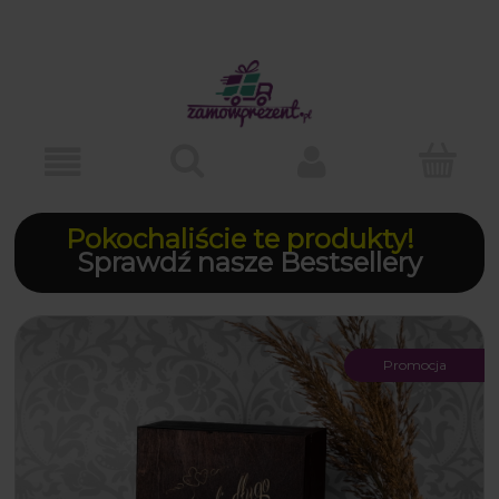
Pokochaliście te produkty!
Sprawdź nasze Bestsellery
Promocja