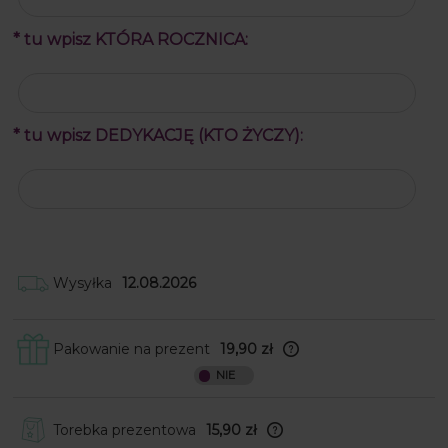
*
tu wpisz KTÓRA ROCZNICA:
*
tu wpisz DEDYKACJĘ (KTO ŻYCZY):
Wysyłka
12.08.2026
Pakowanie na prezent
19,90 zł
Skrzynki obwijamy w papier ozdobny, a
następnie wkładamy je do
kartonowego pudełka wraz z kokardką
do samodzielnego przyklejenia. W
Torebka prezentowa
15,90 zł
przypadku produktów nieforemnych