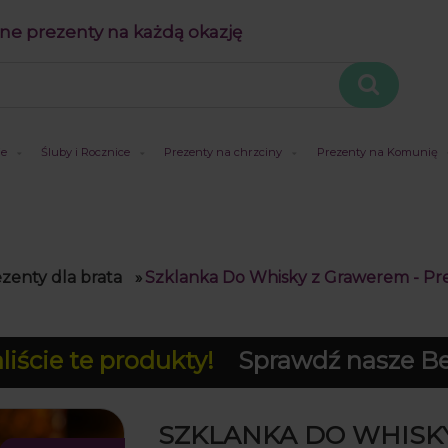
ne prezenty na każdą okazję
je
Śluby i Rocznice
Prezenty na chrzciny
Prezenty na Komunię
zenty dla brata
»
Szklanka Do Whisky z Grawerem - Prez
iście te produkty!
Sprawdź nasze Bes
SZKLANKA DO WHISK