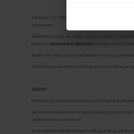
Szklanka Do Whisky z Grawerem - Prezent dla Bra
grawerem!
Szklanka przyda się także do picia innych napojó
pięknym
upominkiem dla brata
na długie lata. To ws
Żaden inny mężczyzna nie będzie mieć tego person
Minimalistyczne szklanki o klasycznym kształcie prz
GRATIS!
Martwisz się w jaki sposób wręczyć zakupioną szklankę
Do każdej zakupionej na naszej aukcji pojedynczej
opakowanie prezentowe.
Ze względów transportowych wstążka dołączana je