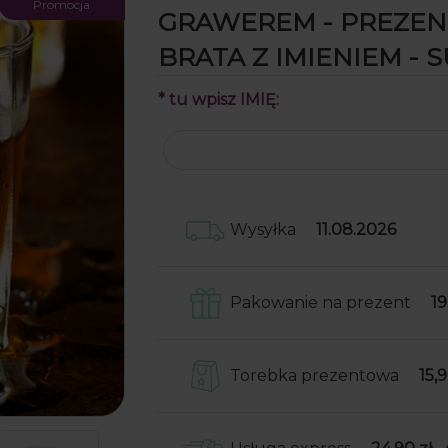
Promocja
GRAWEREM - PREZEN
BRATA Z IMIENIEM - 
*
tu wpisz IMIĘ:
Wysyłka
11.08.2026
Pakowanie na prezent
19
Skrzynki obwijamy w papier o
następnie wkładamy je do
Torebka prezentowa
15,9
kartonowego pudełka wraz z 
do samodzielnego przyklejeni
Do Twojego zamówienia dołoż
przypadku produktów niefor
torebkę prezentową
(np. nosidła, kufle, kubki) wkł