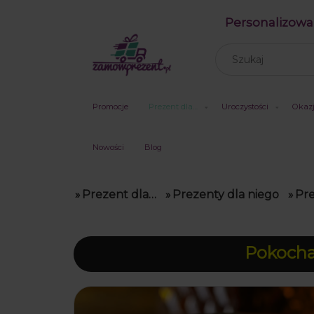
Personalizowa
Promocje
Prezent dla…
Uroczystości
Okaz
Nowości
Blog
»
Prezent dla…
»
Prezenty dla niego
»
Pre
Pokochal