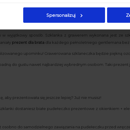
cena od momentu, k
pojawił się w sprzed
Spersonalizuj
Z
ta - Wybierz praktyczny
prezent dla brata
który przyda się soleni
w w wyjątkowy sposób. Szklanka z grawerem wykonana jest ze szk
paniały
prezent dla brata
dla każdego pełnoletniego gentlemana bez 
alizowanego upominku! Grawerowana szklaneczka będzie piękną ozdo
ypadną do gustu nawet najbardziej wybrednym osobom. Taki prezent je
, aby prezentowała się jeszcze lepiej? Już nie musisz!
 szklanki dostaniesz białe pudełeczko prezentowe z okienkiem + e
st osobno do samodzielnego zawiązania na pudełeczku przed wręcz