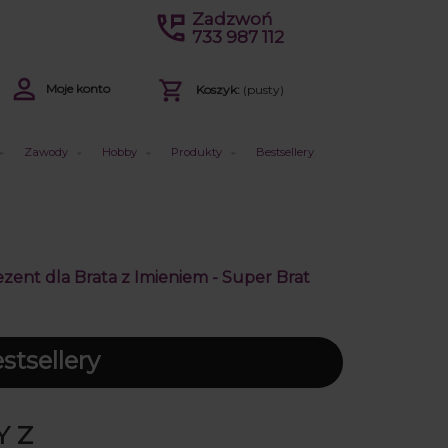
Zadzwoń
733 987 112
Moje konto
Koszyk:
(pusty)
Zawody
Hobby
Produkty
Bestsellery
ent dla Brata z Imieniem - Super Brat
tsellery
Y Z