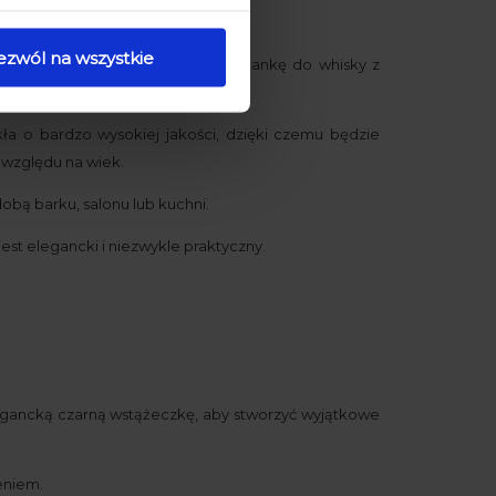
iedy produkt
aży.
ezwól na wszystkie
zantowi podczas świętowania - szklankę do whisky z
ła o bardzo wysokiej jakości, dzięki czemu będzie
względu na wiek.
bą barku, salonu lub kuchni.
st elegancki i niezwykle praktyczny.
legancką czarną wstążeczkę, aby stworzyć wyjątkowe
eniem.