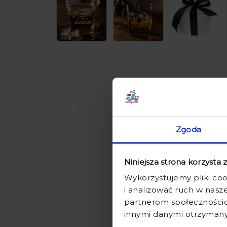
Zgoda
Niniejsza strona korzysta 
Wykorzystujemy pliki coo
i analizować ruch w nasze
partnerom społecznościo
innymi danymi otrzymanym