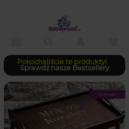
Pokochaliście te produkty!
Sprawdź nasze Bestsellery
Promocja