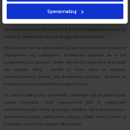
Dostawa
Spersonalizuj
Taca śniadaniowa z grawerem Mr & Mrs to wspaniały prezent na
rocznicę, Walentynki lub inną okazję dla zakochanych.
Po złożeniu można wykorzystać ją jako tacę na biżuterię, świece
zapachowe czy czasopisma. Doskonale sprawdzi się w roli
podstawki pod laptopa i dzięki niej można wygodnie pracować
lub oglądać filmy i seriale w łóżku albo na kanapie.
Personalizowany grawer jest dodatkową ozdobą i sprawia, że
prezent jest jeszcze bardziej niezapomniany.
To bardzo praktyczny upominek, z którego każda para będzie
często korzystać. Taca wyposażona jest w praktyczne
rozkładane nóżki, które są bardzo stabilne. Taca śniadaniowa z
grawerem posiada praktyczne uchwyty, dzięki czemu łatwo ją
przenieść z kuchni do sypialni albo salonu.