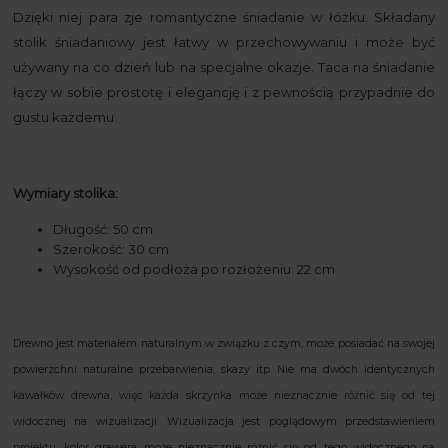
Dzięki niej para zje romantyczne śniadanie w łóżku. Składany
stolik śniadaniowy jest łatwy w przechowywaniu i może być
używany na co dzień lub na specjalne okazje. Taca na śniadanie
łączy w sobie prostotę i elegancję i z pewnością przypadnie do
gustu każdemu.
Wymiary stolika:
Długość: 50 cm
Szerokość: 30 cm
Wysokość od podłoża po rozłożeniu: 22 cm
Drewno jest materiałem naturalnym w związku z czym, może posiadać na swojej
powierzchni naturalne przebarwienia, skazy itp. Nie ma dwóch identycznych
kawałków drewna, więc każda skrzynka może nieznacznie różnić się od tej
widocznej na wizualizacji. Wizualizacja jest poglądowym przedstawieniem
projektu, kolor grawera może nieznacznie różnić się od tego widocznego na