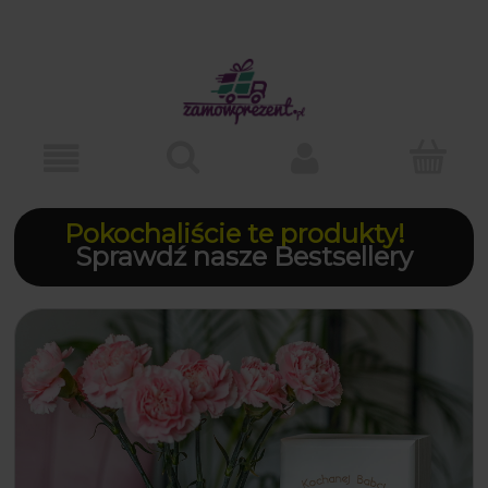
Pokochaliście te produkty!
Sprawdź nasze Bestsellery