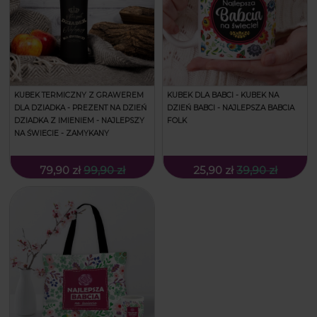
KUBEK TERMICZNY Z GRAWEREM
KUBEK DLA BABCI - KUBEK NA
DLA DZIADKA - PREZENT NA DZIEŃ
DZIEŃ BABCI - NAJLEPSZA BABCIA
DZIADKA Z IMIENIEM - NAJLEPSZY
FOLK
NA ŚWIECIE - ZAMYKANY
79,90 zł
99,90 zł
25,90 zł
39,90 zł