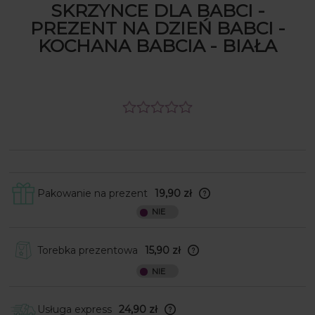
SKRZYNCE DLA BABCI -
PREZENT NA DZIEŃ BABCI -
KOCHANA BABCIA - BIAŁA
Pakowanie na prezent
19,90 zł
Skrzynki obwijamy w papier ozdobny, a
następnie wkładamy je do
kartonowego pudełka wraz z kokardką
do samodzielnego przyklejenia. W
Torebka prezentowa
15,90 zł
przypadku produktów nieforemnych
Do Twojego zamówienia dołożymy
(np. nosidła, kufle, kubki) wkładamy je
torebkę prezentową
do kartonowego pudełka, które
obwijamy ozdobnym papierem. Całość
Usługa express
24,90 zł
umieszczamy w jeszcze jednym