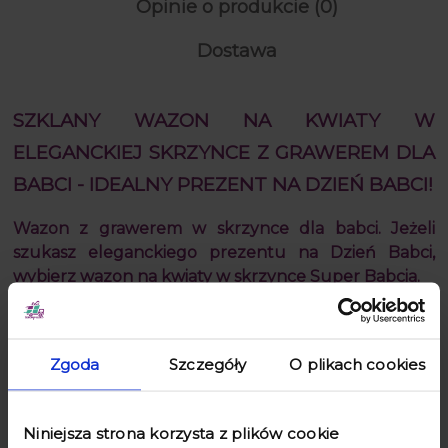
Opinie o produkcie (0)
Dostawa
SZKLANY WAZON NA KWIATY W
ELEGANCKIEJ SKRZYNCE Z GRAWEREM DLA
BABCI - IDEALNY PREZENT NA DZIEŃ BABCI!
Wazon z grawerem w skrzynce dla babci. Jeżeli
szukasz eleganckiego prezentu na Dzień Babci,
wybierz wazon na kwiaty w skrzynce Super Babcia.
Taki
prezent dla babci
sprawi, że poczuje się wyjątkowo w dniu
jej święta. To doskonały
upominek na Dzień Babci
, z którego
Zgoda
Szczegóły
O plikach cookies
zadowolona będzie każda kobieta. Dzięki personalizowanej
dedykacji flakon na kwiaty z grawerem to prezent inny niż
wszystkie.
Niniejsza strona korzysta z plików cookie