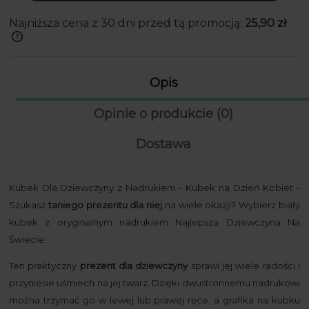
Najniższa cena z 30 dni przed tą promocją:
25,90 zł
Jeżeli produkt jest sprzedawany krócej
niż 30 dni, wyświetlana jest najniższa
cena od momentu, kiedy produkt
Opis
pojawił się w sprzedaży.
Opinie o produkcie (0)
Dostawa
Kubek Dla Dziewczyny z Nadrukiem - Kubek na Dzień Kobiet -
Szukasz
taniego prezentu dla niej
na wiele okazji? Wybierz biały
kubek z oryginalnym nadrukiem Najlepsza Dziewczyna Na
Świecie.
Ten praktyczny
prezent dla dziewczyny
sprawi jej wiele radości i
przyniesie uśmiech na jej twarz. Dzięki dwustronnemu nadrukowi
można trzymać go w lewej lub prawej ręce, a grafika na kubku