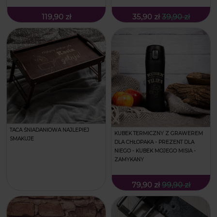
119,90 zł
35,90 zł
39,90 zł
TACA ŚNIADANIOWA NAJLEPIEJ
KUBEK TERMICZNY Z GRAWEREM
SMAKUJE
DLA CHŁOPAKA - PREZENT DLA
NIEGO - KUBEK MOJEGO MISIA -
ZAMYKANY
79,90 zł
99,90 zł