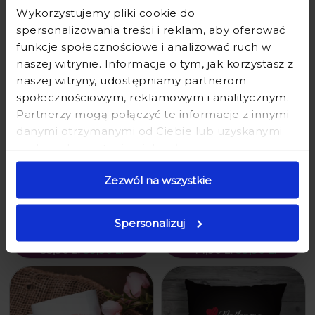
Produkty powiązane
Wykorzystujemy pliki cookie do
spersonalizowania treści i reklam, aby oferować
funkcje społecznościowe i analizować ruch w
naszej witrynie. Informacje o tym, jak korzystasz z
naszej witryny, udostępniamy partnerom
społecznościowym, reklamowym i analitycznym.
Partnerzy mogą połączyć te informacje z innymi
danymi otrzymanymi od Ciebie lub uzyskanymi
podczas korzystania z ich usług.
Zezwól na wszystkie
PODUSZKA DLA DZIEWCZYNY -
FARTUCH KUCHENNY Z
PREZENT DLA NIEJ - BOSKA
NADRUKIEM PREZENT DLA
DZIEWCZYNA
DZIEWCZYNY COOL DZIEWCZYNA
Spersonalizuj
35,90 zł
39,90 zł
44,90 zł
59,90 zł