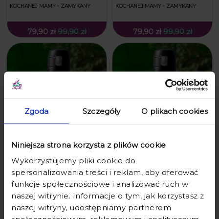
KOCHANEJ MAMY - ZAMYKANY
KOCHANEJ MAMY - ZAMYKANY
79,90 zł
99,90 zł
79,90 zł
99,90 zł
Zgoda
Szczegóły
O plikach cookies
Niniejsza strona korzysta z plików cookie
KUBEK TERMICZNY Z GRAWEREM
KUBEK TERMICZNY Z GRAWEREM
DLA MAMY - PREZENT NA DZIEŃ
DLA MAMY - PREZENT NA DZIEŃ
Wykorzystujemy pliki cookie do
MATKI Z IMIENIEM - MAMA
MATKI Z IMIENIEM - KUBEK SUPER
spersonalizowania treści i reklam, aby oferować
ZASŁUGUJE NA CHWILĘ RELAKSU -
MAMY - ZAMYKANY
funkcje społecznościowe i analizować ruch w
ZAMYKANY
naszej witrynie. Informacje o tym, jak korzystasz z
79,90 zł
99,90 zł
79,90 zł
99,90 zł
naszej witryny, udostępniamy partnerom
społecznościowym, reklamowym i analitycznym.