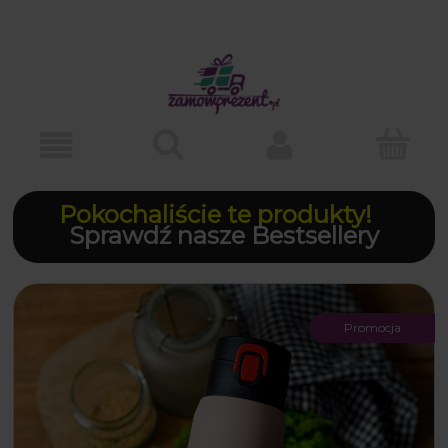
Pokochaliście te produkty!
Sprawdź nasze Bestsellery
Promocja