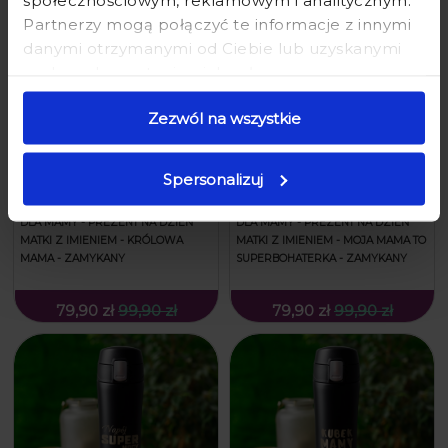
Partnerzy mogą połączyć te informacje z innymi
danymi otrzymanymi od Ciebie lub uzyskanymi
podczas korzystania z ich usług.
Zezwól na wszystkie
Spersonalizuj
KUBEK TERMICZNY Z GRAWEREM
KUBEK TERMICZNY Z GRAWEREM
DLA MAMY - PREZENT NA DZIEŃ
DLA MAMY - PREZENT NA DZIEŃ
MATKI Z IMIENIEM - KRÓLOWA
MATKI Z IMIENIEM - MOJA MAMA TO
MAMA - ZAMYKANY
SUPERBOHATERKA - ZAMYKANY
79,90 zł
99,90 zł
79,90 zł
99,90 zł