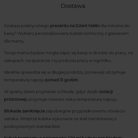
Dostawa
Szukasz praktycznego
prezentu na Dzień Matki
dla miłośniczki
kawy? Wybierz personalizowany kubek termiczny z grawerem
dla mamy.
Twoja mama będzie mogła napić się kawy w drodze do pracy, na
zakupach, na spacerze czy podczas pracy w ogródku.
Idealnie sprawdza się w długiej podróży, ponieważ utrzymuje
temperaturę napoju
ponad 13 godzin.
W upalny dzień przyniesie ochłodę, gdyż dzięki
izolacji
próżniowej
utrzymuje również niską temperaturę napoju.
Blokada zamknięcia
zapobiegnie przypadkowemu otwarciu
ustnika. Wnętrze kubka wykonane ze stali nierdzewnej o
podwyższonym standardzie.
Kubek termiczny o pojemności 420 ml będący przykładem