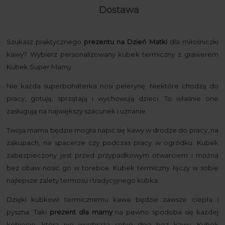
Dostawa
Szukasz praktycznego
prezentu na Dzień Matki
dla miłośniczki
kawy? Wybierz personalizowany kubek termiczny z grawerem
Kubek Super Mamy.
Nie każda superbohaterka nosi pelerynę. Niektóre chodzą do
pracy, gotują, sprzątają i wychowują dzieci. To właśnie one
zasługują na największy szacunek i uznanie.
Twoja mama będzie mogła napić się kawy w drodze do pracy, na
zakupach, na spacerze czy podczas pracy w ogródku. Kubek
zabezpieczony jest przed przypadkowym otwarciem i można
bez obaw nosić go w torebce. Kubek termiczny łączy w sobie
najlepsze zalety termosu i tradycyjnego kubka.
Dzięki kubkowi termicznemu kawa będzie zawsze ciepła i
pyszna. Taki
prezent dla mamy
na pewno spodoba się każdej
kobiecie, która nie wyobraża sobie dnia bez kawy. Kubek