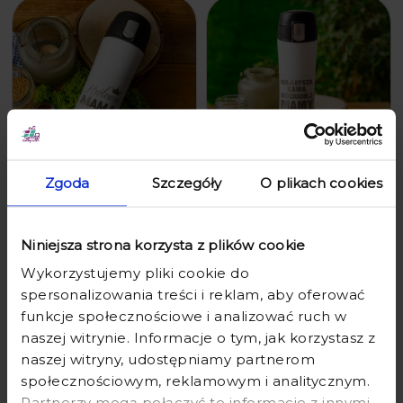
Zgoda
Szczegóły
O plikach cookies
KUBEK TERMICZNY Z GRAWEREM
KUBEK TERMICZNY Z GRAWEREM
DLA MAMY - PREZENT NA DZIEŃ
DLA MAMY - PREZENT NA DZIEŃ
MATKI Z IMIENIEM - KRÓLOWA
MATKI Z IMIENIEM - KAWA
MAMA - ZAMYKANY
KOCHANEJ MAMY - ZAMYKANY
Niniejsza strona korzysta z plików cookie
Wykorzystujemy pliki cookie do
79,90 zł
99,90 zł
79,90 zł
99,90 zł
spersonalizowania treści i reklam, aby oferować
funkcje społecznościowe i analizować ruch w
naszej witrynie. Informacje o tym, jak korzystasz z
naszej witryny, udostępniamy partnerom
społecznościowym, reklamowym i analitycznym.
Partnerzy mogą połączyć te informacje z innymi