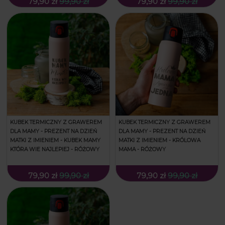
79,90 zł
99,90 zł
79,90 zł
99,90 zł
KUBEK TERMICZNY Z GRAWEREM
KUBEK TERMICZNY Z GRAWEREM
DLA MAMY - PREZENT NA DZIEŃ
DLA MAMY - PREZENT NA DZIEŃ
MATKI Z IMIENIEM - KUBEK MAMY
MATKI Z IMIENIEM - KRÓLOWA
KTÓRA WIE NAJLEPIEJ - RÓŻOWY
MAMA - RÓŻOWY
79,90 zł
99,90 zł
79,90 zł
99,90 zł