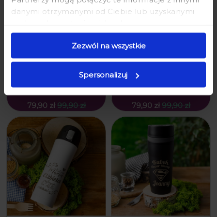
danymi otrzymanymi od Ciebie lub uzyskanymi
podczas korzystania z ich usług.
Zezwól na wszystkie
KUBEK TERMICZNY Z GRAWEREM
KUBEK TERMICZNY Z GRAWEREM
DLA MAMY - PREZENT NA DZIEŃ
DLA MAMY - PREZENT NA DZIEŃ
MATKI Z IMIENIEM - MOJA MAMA TO
MATKI Z IMIENIEM - NAPÓJ SUPER
Spersonalizuj
SUPERBOHATERKA - ZAMYKANY
MOCY MAMY - ZAMYKANY
79,90 zł
99,90 zł
79,90 zł
99,90 zł