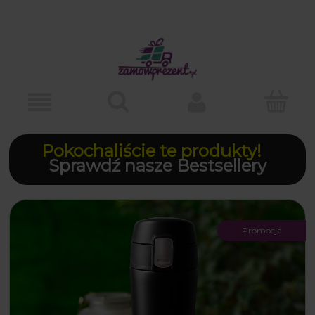
Pokochaliście te produkty!
Sprawdź nasze Bestsellery
Promocja