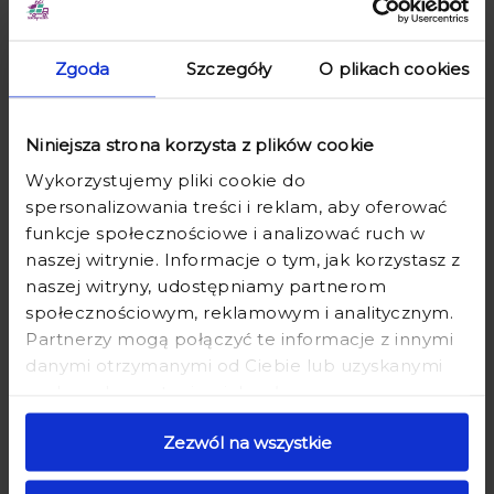
GRAWEREM DLA CHEMIKA -
CHEMIKA Z GRAWEREM - PREZENT
PREZENT DLA CHEMIKA
DLA CHEMIKA Z IMIENIEM
Zgoda
Szczegóły
O plikach cookies
74,90 zł
89,90 zł
Niniejsza strona korzysta z plików cookie
Wykorzystujemy pliki cookie do
spersonalizowania treści i reklam, aby oferować
funkcje społecznościowe i analizować ruch w
naszej witrynie. Informacje o tym, jak korzystasz z
naszej witryny, udostępniamy partnerom
społecznościowym, reklamowym i analitycznym.
Partnerzy mogą połączyć te informacje z innymi
LUSTERKO Z GRAWEREM -
KARAFKA DO WHISKY Z
danymi otrzymanymi od Ciebie lub uzyskanymi
PREZENT DLA CHEMIKA - LUSTERKO
GRAWEREM - PREZENT DLA
podczas korzystania z ich usług.
Z IMIENIEM DLA CHEMIKA
CHEMIKA - ALCHEMIK
Zezwól na wszystkie
29,90 zł
39,90 zł
125,90 zł
149,90 zł