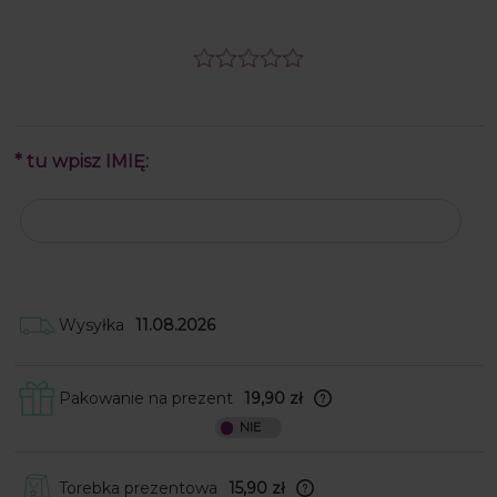
*
tu wpisz IMIĘ:
Wysyłka
11.08.2026
Pakowanie na prezent
19,90 zł
Skrzynki obwijamy w papier ozdobny, a
następnie wkładamy je do
kartonowego pudełka wraz z kokardką
do samodzielnego przyklejenia. W
Torebka prezentowa
15,90 zł