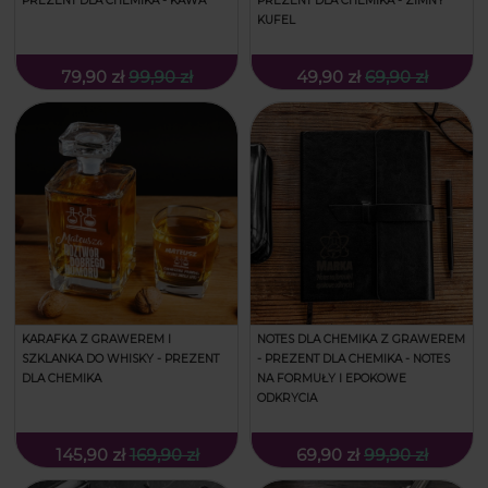
PREZENT DLA CHEMIKA - KAWA
PREZENT DLA CHEMIKA - ZIMNY
KUFEL
79,90 zł
99,90 zł
49,90 zł
69,90 zł
KARAFKA Z GRAWEREM I
NOTES DLA CHEMIKA Z GRAWEREM
SZKLANKA DO WHISKY - PREZENT
- PREZENT DLA CHEMIKA - NOTES
DLA CHEMIKA
NA FORMUŁY I EPOKOWE
ODKRYCIA
145,90 zł
169,90 zł
69,90 zł
99,90 zł