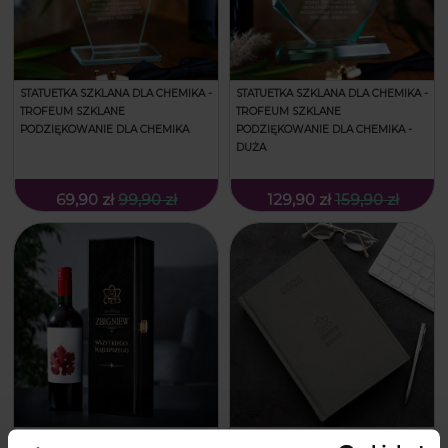
STATUETKA SZKLANA DLA CHEMIKA -
STATUETKA SZKLANA DLA CHEMIKA -
TROFEUM SZKLANE
TROFEUM SZKLANE
PODZIĘKOWANIE DLA CHEMIKA
PODZIĘKOWANIE DLA CHEMIKA -
DUŻA
69,90 zł
99,90 zł
129,90 zł
159,90 zł
SKRZYNKA CZARNA NA WINO Z
KALENDARZ DZIENNY DLA