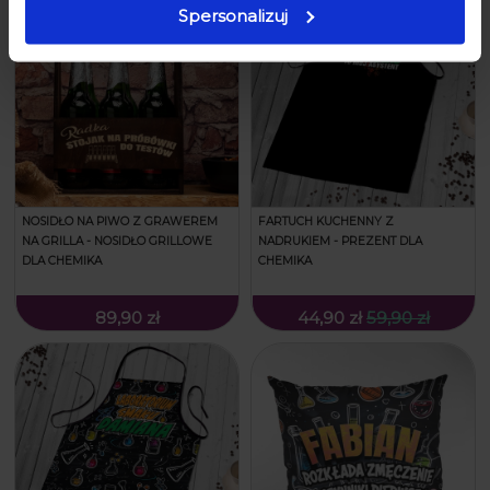
Spersonalizuj
NOSIDŁO NA PIWO Z GRAWEREM
FARTUCH KUCHENNY Z
NA GRILLA - NOSIDŁO GRILLOWE
NADRUKIEM - PREZENT DLA
DLA CHEMIKA
CHEMIKA
89,90 zł
44,90 zł
59,90 zł