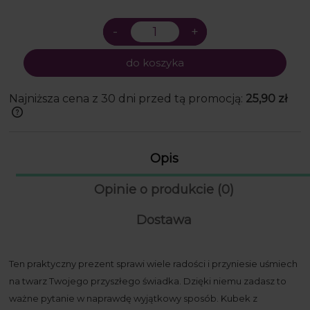
do koszyka
Najniższa cena z 30 dni przed tą promocją:
25,90 zł
Jeżeli produkt jest sprzedawany krócej
niż 30 dni, wyświetlana jest najniższa
cena od momentu, kiedy produkt
Opis
pojawił się w sprzedaży.
Opinie o produkcie (0)
Dostawa
Ten praktyczny prezent sprawi wiele radości i przyniesie uśmiech
na twarz Twojego przyszłego świadka. Dzięki niemu zadasz to
ważne pytanie w naprawdę wyjątkowy sposób. Kubek z