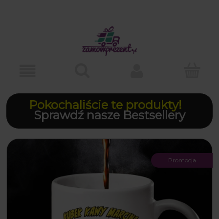
Pokochaliście te produkty!
Sprawdź nasze Bestsellery
Promocja