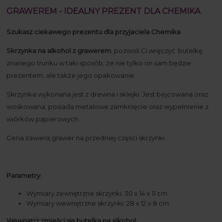
GRAWEREM - IDEALNY PREZENT DLA CHEMIKA
Szukasz ciekawego prezentu dla przyjaciela Chemika
Skrzynka na alkohol z grawerem
, pozwoli Ci wręczyć butelkę
znanego trunku w taki sposób, że nie tylko on sam będzie
prezentem, ale także jego opakowanie.
Skrzynka wykonana jest z drewna i sklejki. Jest bejcowana oraz
woskowana, posiada metalowe zamknięcie oraz wypełnienie z
wiórków papierowych.
Cena zawiera grawer na przedniej części skrzynki.
Parametry:
Wymiary zewnętrzne skrzynki: 30 x 14 x 11 cm
Wymiary wewnętrzne skrzynki: 28 x 12 x 8 cm
Wewnątrz zmieści się butelka na alkohol: