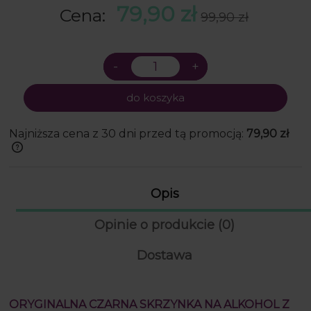
w swoim rodzaju.
79,90 zł
Cena:
99,90 zł
do koszyka
Najniższa cena z 30 dni przed tą promocją:
79,90 zł
Jeżeli produkt jest sprzedawany krócej
niż 30 dni, wyświetlana jest najniższa
cena od momentu, kiedy produkt
Opis
pojawił się w sprzedaży.
Opinie o produkcie (0)
Dostawa
ORYGINALNA CZARNA SKRZYNKA NA ALKOHOL Z