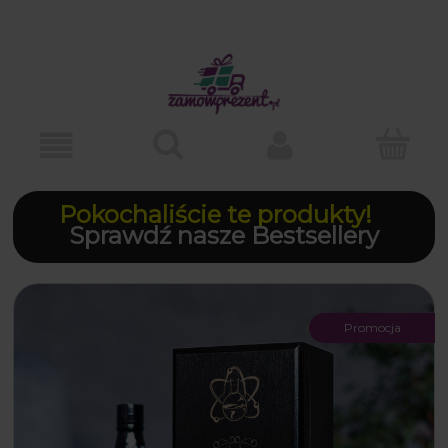
Pokochaliście te produkty!
Sprawdź nasze Bestsellery
Promocja