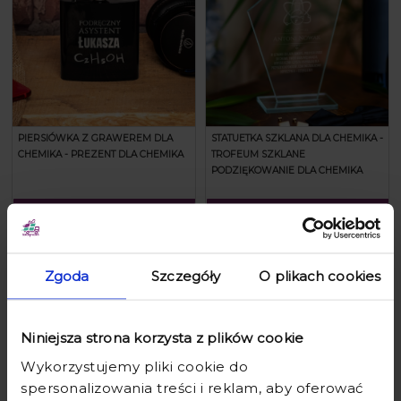
PIERSIÓWKA Z GRAWEREM DLA
STATUETKA SZKLANA DLA CHEMIKA -
CHEMIKA - PREZENT DLA CHEMIKA
TROFEUM SZKLANE
PODZIĘKOWANIE DLA CHEMIKA
65,90 zł
89,90 zł
69,90 zł
99,90 zł
Zgoda
Szczegóły
O plikach cookies
Niniejsza strona korzysta z plików cookie
Wykorzystujemy pliki cookie do
spersonalizowania treści i reklam, aby oferować