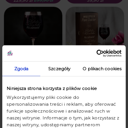
229,90 zł
299,90 zł
39,90 zł
Zgoda
Szczegóły
O plikach cookies
KIELISZEK DO WINA Z GRAWEREM
KIELISZEK DO WINA W SKRZYNCE
- PREZENT DLA LEKARZA -
Z GRAWEREM - PREZENT DLA
PREZENT DLA PANI DOKTOR - NA
LEKARZA - PREZENT DLA PANI
ZDROWIE!
DOKTOR - NA ZDROWIE!
Niniejsza strona korzysta z plików cookie
Wykorzystujemy pliki cookie do
29,90 zł
49,90 zł
79,90 zł
99,90 zł
spersonalizowania treści i reklam, aby oferować
funkcje społecznościowe i analizować ruch w
naszej witrynie. Informacje o tym, jak korzystasz z
naszej witryny, udostępniamy partnerom