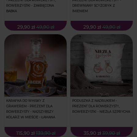
- PREZENT DLA ROWERZYSTY,
PREZENT DLA ROWERZYSTY -
ROWERZYSTKI - ZAKRĘCONA
DREWNIANY SCYZORYK Z
BABKA
IMIENIEM
29,90 zł
49,90 zł
29,90 zł
49,90 zł
KARAFKA DO WHISKY Z
PODUSZKA Z NADRUKIEM -
GRAWEREM - PREZENT DLA
PREZENT DLA ROWERZYSTY,
ROWERZYSTY - NAJSZYBSZY
ROWERZYSTKI - NIEZŁA SZPRYCHA
KOLARZ W MIEŚCIE - ŁAMANA
115,90 zł
139,90 zł
35,90 zł
39,90 zł