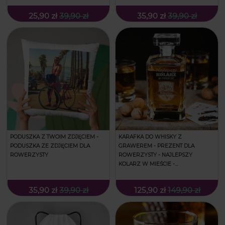
25,90 zł
39,90 zł
35,90 zł
39,90 zł
PODUSZKA Z TWOIM ZDJĘCIEM -
KARAFKA DO WHISKY Z
PODUSZKA ZE ZDJĘCIEM DLA
GRAWEREM - PREZENT DLA
ROWERZYSTY
ROWERZYSTY - NAJLEPSZY
KOLARZ W MIEŚCIE -
KWADRATOWA
35,90 zł
39,90 zł
125,90 zł
149,90 zł