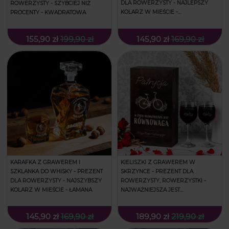
DLA ROWERZYSTY - NAJLEPSZY
ROWERZYSTY - SZYBCIEJ NIŻ
KOLARZ W MIEŚCIE -
PROCENTY - KWADRATOWA
KWADRATOWA
155,90 zł
199,90 zł
145,90 zł
169,90 zł
KARAFKA Z GRAWEREM I
KIELISZKI Z GRAWEREM W
SZKLANKA DO WHISKY - PREZENT
SKRZYNCE - PREZENT DLA
DLA ROWERZYSTY - NAJSZYBSZY
ROWERZYSTY, ROWERZYSTKI -
KOLARZ W MIEŚCIE - ŁAMANA
NAJWAŻNIEJSZA JEST
RÓWNOWAGA - PODWÓJNA
145,90 zł
169,90 zł
189,90 zł
219,90 zł