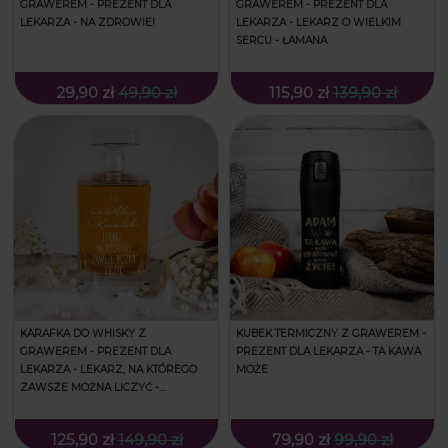
GRAWEREM - PREZENT DLA
GRAWEREM - PREZENT DLA
LEKARZA - NA ZDROWIE!
LEKARZA - LEKARZ O WIELKIM
SERCU - ŁAMANA
29,90 zł
49,90 zł
115,90 zł
139,90 zł
KUBEK TERMICZNY Z GRAWEREM -
KARAFKA DO WHISKY Z
PREZENT DLA LEKARZA - TA KAWA
GRAWEREM - PREZENT DLA
MOŻE
LEKARZA - LEKARZ, NA KTÓREGO
ZAWSZE MOŻNA LICZYĆ -
KWADRATOWA
125,90 zł
149,90 zł
79,90 zł
99,90 zł