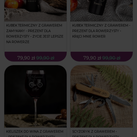
KUBEK TERMICZNY Z GRAWEREM
KUBEK TERMICZNY Z GRAWEREM -
ZAMYKANY - PREZENT DLA
PREZENT DLA ROWERZYSTY -
ROWERZYSTY - ŻYCIE JEST LEPSZE
KRĘCI MNIE ROWER
NA ROWERZE
79,90 zł
99,90 zł
79,90 zł
99,90 zł
KIELISZEK DO WINA Z GRAWEREM
SCYZORYK Z GRAWEREM -