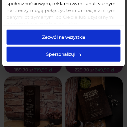
społecznościowym, reklamowym i analitycznym.
Partnerzy mogą połączyć te informacje z innymi
danymi otrzymanymi od Ciebie lub uzyskanymi
podczas korzystania z ich usług.
Zezwól na wszystkie
KIELISZKI Z GRAWEREM W
KIELISZKI Z GRAWEREM W
SKRZYNCE - PREZENT DLA
SKRZYNCE - PREZENT DLA
LEKARZA, PANI DOKTOR - LEKARZ O
LEKARZA - NAJLEPSZA PANI
Spersonalizuj
WIELKIM SERCU - PODWÓJNA
DOKTOR NA ŚWIECIE - POTRÓJNA
189,90 zł
219,90 zł
229,90 zł
249,90 zł