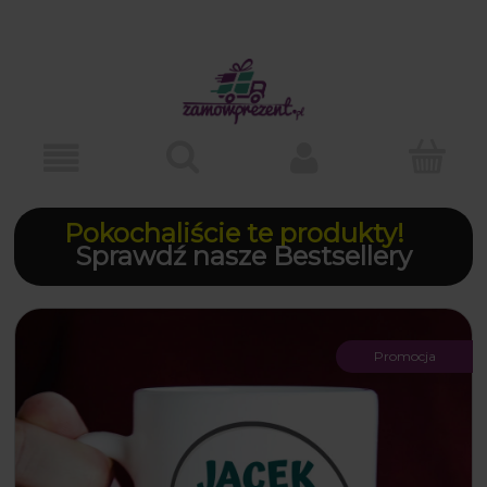
Pokochaliście te produkty!
Sprawdź nasze Bestsellery
Promocja